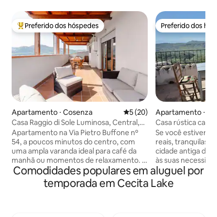
Preferido dos hóspedes
Preferido dos hó
Entre os melhores preferidos dos hóspedes
Preferido dos hó
Apartamento ⋅ Cosenza
5 de uma avaliação média de
5 (20)
Apartamento ⋅ Pie
Casa Raggio di Sole Luminosa, Central,
Casa rústica calab
Sua.
cidade
Apartamento na Via Pietro Buffone nº
Se você estiver pr
54, a poucos minutos do centro, com
reais, tranquilas 
uma ampla varanda ideal para café da
cidade antiga da C
manhã ou momentos de relaxamento. A
às suas necessida
Comodidades populares em aluguel por
5 minutos do município de Cosenza e a
cidade antiga, a 1
300 m de Corso Mazzini, a rua principal
Hoje em dia, apen
temporada em Cecita Lake
da cidade. Vista da Ponte de Calatrava
aqui. Meu pai reno
Tem estacionamento privativo e
família: uma casa 
gratuito no prédio (estacionamento com
andares com uma 
barreira e câmeras) e todas as
sobre o Mar da Cal