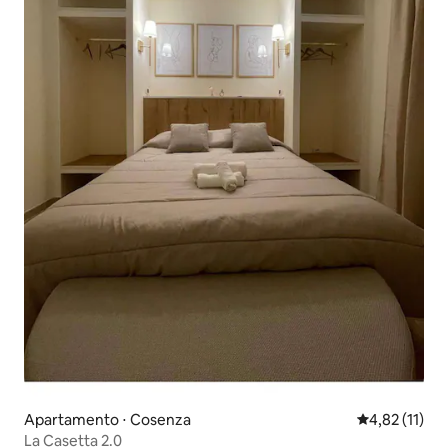
Apartamento ⋅ Cosenza
4,82 de uma a
4,82 (11)
La Casetta 2.0