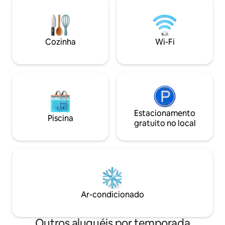
comodidades: Wi-Fi rápido, máquina de
um casal que está
lavar roupa, máquina de lavar louça,
tradição da Calábria. Importante: a 
cozinha equipada e ar condicionado.
maneira de chegar
Perfeito para quem procura praticidade,
Pietrapaola é de c
Cozinha
Wi-Fi
conforto e uma localização estratégica.
público ou táxi
Estacionamento
Piscina
gratuito no local
Ar-condicionado
Outros aluguéis por temporada