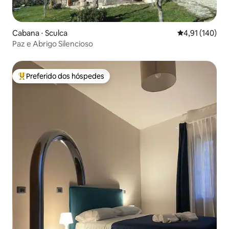
Cabana ⋅ Sculca
4,91 de uma av
4,91 (140)
Paz e Abrigo Silencioso
Preferido dos hóspedes
Entre os melhores preferidos dos hóspedes