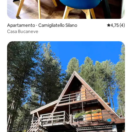
Apartamento ⋅ Camigliatello Silano
4,75 de uma 
4,75 (4)
Casa Bucaneve