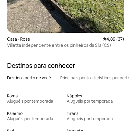
Casa ⋅ Rose
4,89 de uma a
4,89 (37)
Villetta independente entre os pinheiros da Sila (CS)
Destinos para conhecer
Destinos perto de você
Principais pontos turísticos por perto
Roma
Nápoles
Aluguéis por temporada
Aluguéis por temporada
Palermo
Tirana
Aluguéis por temporada
Aluguéis por temporada
Bari
Sorrento