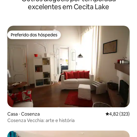
excelentes em Cecita Lake
Preferido dos hóspedes
Preferido dos hóspedes
Casa ⋅ Cosenza
4,82 de uma av
4,82 (323)
Cosenza Vecchia: arte e história