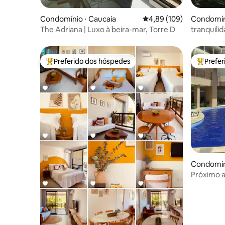
Condomínio ⋅ Caucaia
4,89 de uma avaliação m
4,89 (109)
Condomín
The Adriana | Luxo à beira-mar, Torre D
tranquilidade e 
Guaramir
Preferido dos hóspedes
Prefe
Entre os melhores preferidos dos hóspedes
Entre os
Condomíni
Próximo a