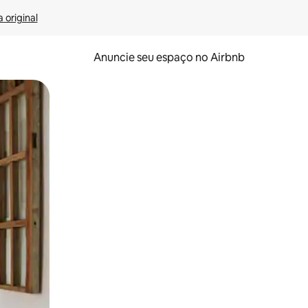
 original
Anuncie seu espaço no Airbnb
 deslizando o dedo na tela.