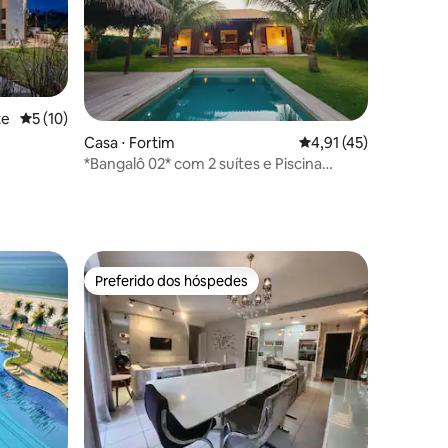
ções
te
5 de uma avaliação média de 5, 10 avaliações
5 (10)
Casa ⋅ Fortim
4,91 de uma avaliação
4,91 (45)
*Bangalô 02* com 2 suítes e Piscina
Privativa
Preferido dos hóspedes
Preferido dos hóspedes