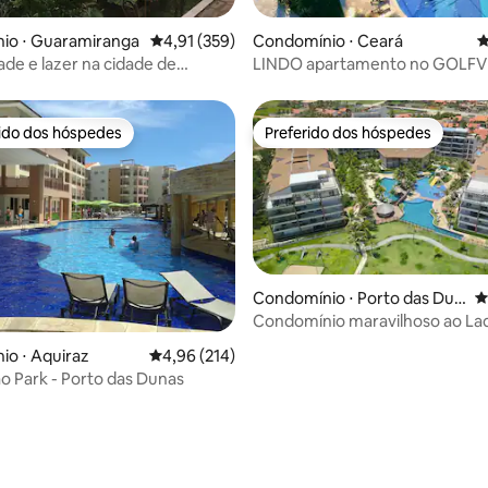
édia de 5, 109 avaliações
io ⋅ Guaramiranga
4,91 de uma avaliação média de 5, 359 avalia
4,91 (359)
Condomínio ⋅ Ceará
4
lazer na cidade de
LINDO apartamento no GOLFV
anga.
RESORT — BEACH PARK
rido dos hóspedes
Preferido dos hóspedes
 melhores preferidos dos hóspedes
Preferido dos hóspedes
Condomínio ⋅ Porto das Dun
4
as
Condomínio maravilhoso ao La
Beach Park
o ⋅ Aquiraz
4,96 de uma avaliação média de 5, 214 avalia
4,96 (214)
o Park - Porto das Dunas