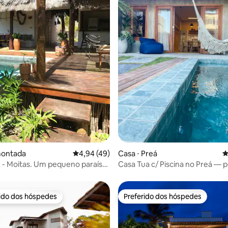
média de 5, 84 avaliações
montada
4,94 de uma avaliação média de 5, 49 avalia
4,94 (49)
Casa ⋅ Preá
4
- Moitas. Um pequeno paraíso
Casa Tua c/ Piscina no Preá — 
mar e kite
rido dos hóspedes
Preferido dos hóspedes
 melhores preferidos dos hóspedes
Preferido dos hóspedes