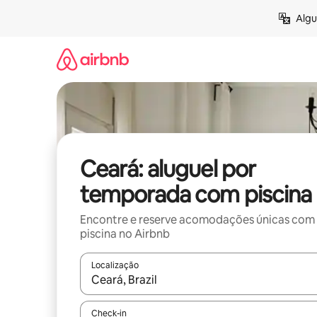
Pular
Algu
para
o
conteúdo
Ceará: aluguel por
temporada com piscina
Encontre e reserve acomodações únicas com
piscina no Airbnb
Localização
Quando os resultados estiverem disponíveis, expl
Check-in