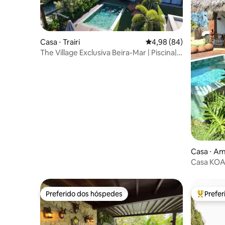
Casa ⋅ Trairi
4,98 de uma avaliação 
4,98 (84)
The Village Exclusiva Beira-Mar | Piscina|4
Suítes
Casa ⋅ A
Casa KOA 
tropical.
Preferido dos hóspedes
Prefe
Preferido dos hóspedes
Entre os