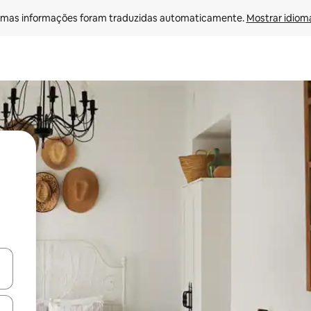
mas informações foram traduzidas automaticamente. 
Mostrar idioma
ore-os usando as seta para cima e para baixo do teclado ou tocando e