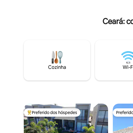
tennis 🎯Cozinha completa, Wi-Fi de 800
Possui 4 
mega, Netflix, purificador de água, tela
casal. 10
de proteção, vaga de garagem
conforto. 
Ceará: c
Cozinha
Wi-F
Preferido dos hóspedes
Preferid
Entre os melhores preferidos dos hóspedes
Preferid