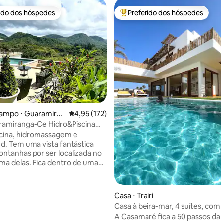
rido dos hóspedes
Preferido dos hóspedes
 melhores preferidos dos hóspedes
Entre os melhores preferidos d
média de 5, 99 avaliações
campo ⋅ Guaramira
4,95 de uma avaliação média de 5, 172 avalia
4,95 (172)
ramiranga-Ce Hidro&Piscina
scina, hidromassagem e
ntástica
ontanhas por ser localizada no
ma delas. Fica dentro de uma
m preservada
omina o canto dos pássaros. O
centro da cidade de
Casa ⋅ Trairi
nga. É excelente para casais e
Casa à beira-mar, 4 suítes, com
om crianças, pois é segura e
Guajiru, CE
A Casamaré fica a 50 passos da
 para o lazer e descanso.