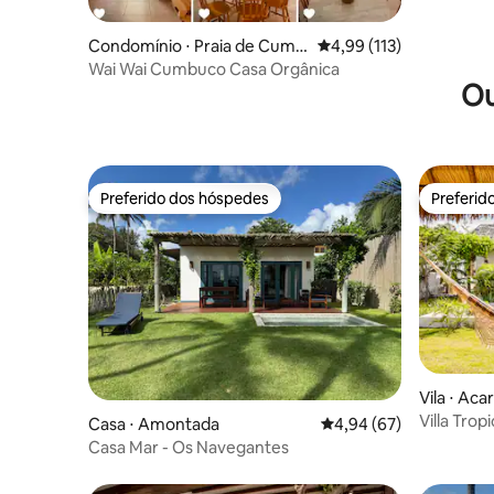
Condomínio ⋅ Praia de Cumb
4,99 de uma avaliação m
4,99 (113)
uco
Wai Wai Cumbuco Casa Orgânica
Ou
Preferido dos hóspedes
Preferid
Preferido dos hóspedes
Preferid
Vila ⋅ Aca
Villa Trop
Casa ⋅ Amontada
4,94 de uma avaliação 
4,94 (67)
Kite
Casa Mar - Os Navegantes