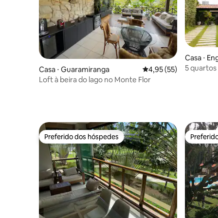
Casa ⋅ En
avalcante
5 quartos
Casa ⋅ Guaramiranga
4,95 de uma avaliação 
4,95 (55)
Casa Mari
Loft à beira do lago no Monte Flor
Preferido dos hóspedes
Preferid
Preferido dos hóspedes
Preferid