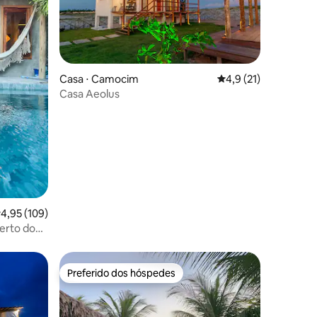
Casa ⋅ Camocim
4,9 de uma avaliação
4,9 (21)
Casa Aeolus
ções
,95 de uma avaliação média de 5, 109 avaliações
4,95 (109)
perto do
Preferido dos hóspedes
Preferido dos hóspedes