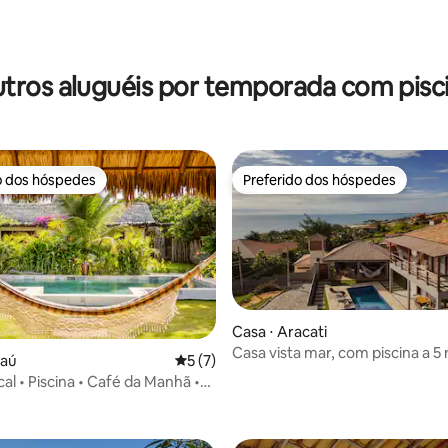
édia de 5, 113 avaliações
tros aluguéis por temporada com pisc
o dos hóspedes
Preferido dos hóspedes
o dos hóspedes
Preferido dos hóspedes
Casa ⋅ Aracati
Casa vista mar, com piscina a 5
raú
5 de uma avaliação média de 5, 7 avalia
5 (7)
praia
ical • Piscina • Café da Manhã •
média de 5, 67 avaliações