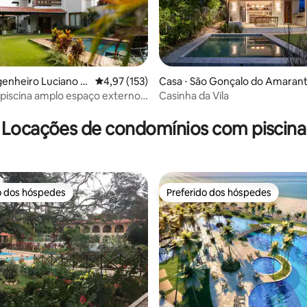
genheiro Luciano C
4,97 de uma avaliação média de 5, 153 avalia
4,97 (153)
Casa ⋅ São Gonçalo do Amaran
 piscina amplo espaço externo
Casinha da Vila
média de 5, 55 avaliações
a
Locações de condomínios com piscina
o dos hóspedes
Preferido dos hóspedes
o dos hóspedes
Preferido dos hóspedes