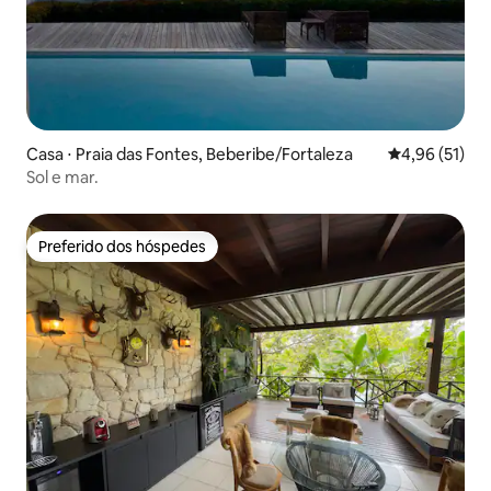
Casa ⋅ Praia das Fontes, Beberibe/Fortaleza
4,96 de uma a
4,96 (51)
Sol e mar.
Preferido dos hóspedes
Preferido dos hóspedes