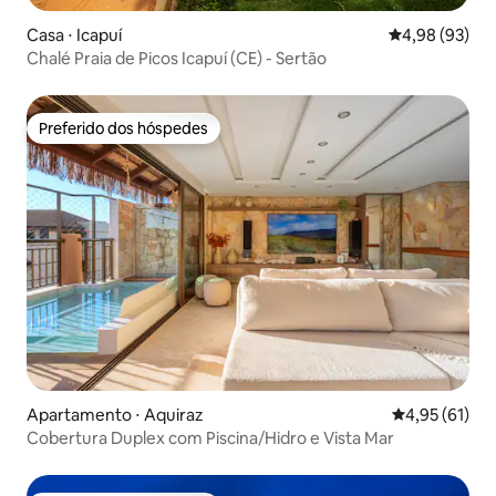
Casa ⋅ Icapuí
4,98 de uma a
4,98 (93)
Chalé Praia de Picos Icapuí (CE) - Sertão
Preferido dos hóspedes
Preferido dos hóspedes
Apartamento ⋅ Aquiraz
4,95 de uma a
4,95 (61)
Cobertura Duplex com Piscina/Hidro e Vista Mar