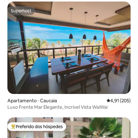
Superhost
Superhost
Apartamento ⋅ Caucaia
4,91 de uma av
4,91 (205)
Luxo Frente Mar Elegante, Incrível Vista WaiWai
Preferido dos hóspedes
Entre os melhores preferidos dos hóspedes