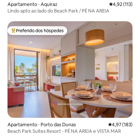
Apartamento ⋅ Aquiraz
4,92 de uma av
4,92 (113)
Lindo apto ao lado do Beach Park / PÉ NA AREIA
Preferido dos hóspedes
Entre os melhores preferidos dos hóspedes
Apartamento ⋅ Porto das Dunas
4,97 de uma av
4,97 (183)
Beach Park Suítes Resort - PÉ NA AREIA e VISTA MAR