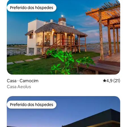
Preferido dos hóspedes
Preferido dos hóspedes
Casa ⋅ Camocim
4,9 de uma a
4,9 (21)
Casa Aeolus
Preferido dos hóspedes
Preferido dos hóspedes