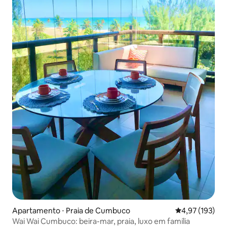
Apartamento ⋅ Praia de Cumbuco
4,97 de uma av
4,97 (193)
Wai Wai Cumbuco: beira-mar, praia, luxo em família