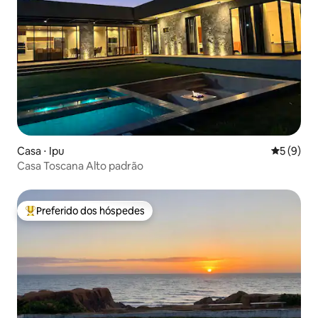
Casa ⋅ Ipu
5 de uma 
5 (9)
Casa Toscana Alto padrão
Preferido dos hóspedes
Entre os melhores preferidos dos hóspedes