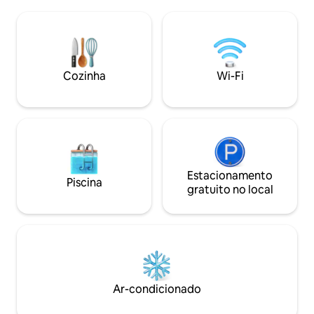
viajantes em trânsito. Para aqueles que
passeie pelas abu
vêm com um animal de estimação, por
bosques ou simpl
favor, esteja ciente de que a
silêncio e aproveite! Temos três cab
propriedade de 5 acres não está
na propriedade - Ar
totalmente cercada e que há galinhas
criadas ao ar livre. Há um carregador
Cozinha
Wi-Fi
para carros elétricos, a taxa é de 10€
Estacionamento
Piscina
gratuito no local
Ar-condicionado