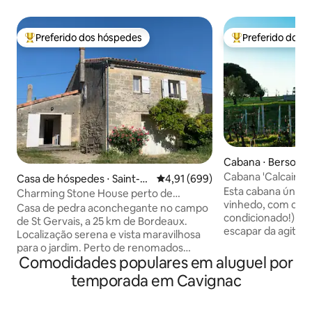
Preferido dos hóspedes
Preferido dos 
Entre os melhores preferidos dos hóspedes
Entre os melhore
Cabana ⋅ Berson
Cabana 'Calcaire'
Casa de hóspedes ⋅ Saint-G
4,91 de uma avaliação média de 
4,91 (699)
condicionado
Esta cabana única
ervais
Charming Stone House perto de
vinhedo, com cozi
Bordeaux
Casa de pedra aconchegante no campo
condicionado!), é 
de St Gervais, a 25 km de Bordeaux.
escapar da agitaçã
Localização serena e vista maravilhosa
Relaxe e recarreg
para o jardim. Perto de renomados
refúgio privativo e
Comodidades populares em aluguel por
vinhedos, praias de Bordeaux, St Emilion,
ao lado das videir
Blaye e Oceano Atlântico. Perfeito para
temporada em Cavignac
oliveiras jovens d
férias ou viagens de negócios. 6 minutos
terraço privativo e
para o entroncamento A10 para
paisagem, leia, es