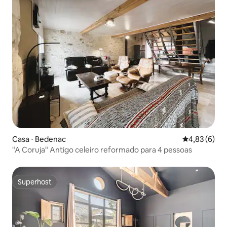
Casa ⋅ Bedenac
4,83 de uma 
4,83 (6)
"A Coruja" Antigo celeiro reformado para 4 pessoas
Superhost
Superhost