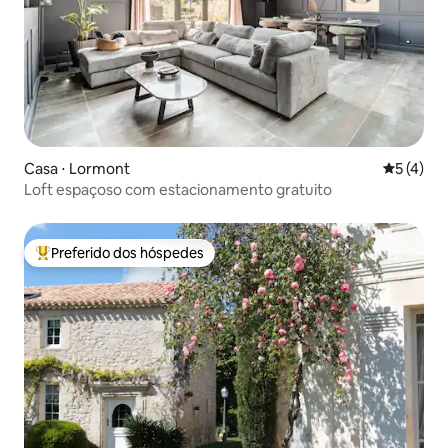
Casa ⋅ Lormont
5 de uma 
5 (4)
Loft espaçoso com estacionamento gratuito
Preferido dos hóspedes
Entre os melhores preferidos dos hóspedes