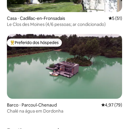
Casa ⋅ Cadillac-en-Fronsadais
5 de uma a
5 (51)
Le Clos des Moines (4/6 pessoas; ar condicionado)
Preferido dos hóspedes
Entre os melhores preferidos dos hóspedes
Barco ⋅ Parcoul-Chenaud
4,97 de uma a
4,97 (79)
Chalé na água em Dordonha