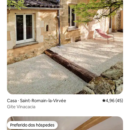
Casa ⋅ Saint-Romain-la-Virvée
4,96 de uma a
4,96 (45)
Gite Vinacacia
Preferido dos hóspedes
Preferido dos hóspedes