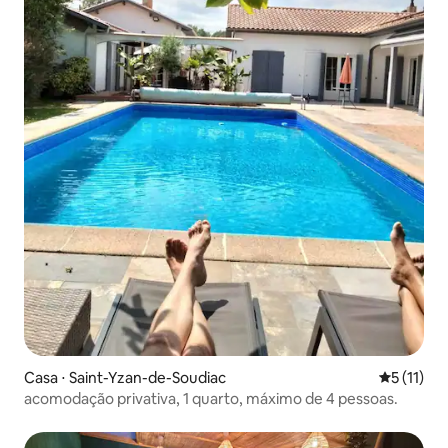
Casa ⋅ Saint-Yzan-de-Soudiac
5 de uma a
5 (11)
acomodação privativa, 1 quarto, máximo de 4 pessoas.