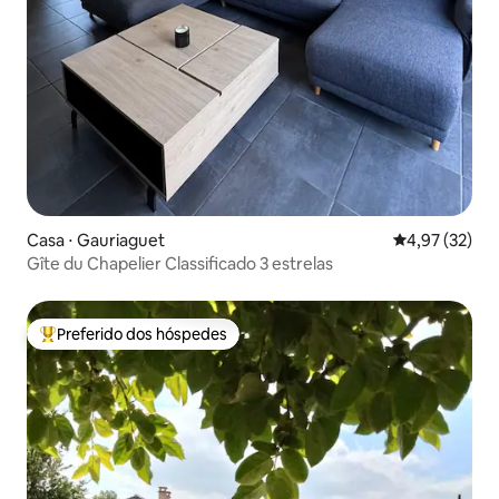
Casa ⋅ Gauriaguet
4,97 de uma a
4,97 (32)
Gîte du Chapelier Classificado 3 estrelas
Preferido dos hóspedes
Entre os melhores preferidos dos hóspedes