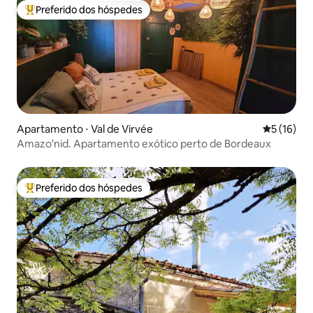
Preferido dos hóspedes
Entre os melhores preferidos dos hóspedes
Apartamento ⋅ Val de Virvée
5 de uma a
5 (16)
Amazo'nid. Apartamento exótico perto de Bordeaux
Preferido dos hóspedes
Entre os melhores preferidos dos hóspedes