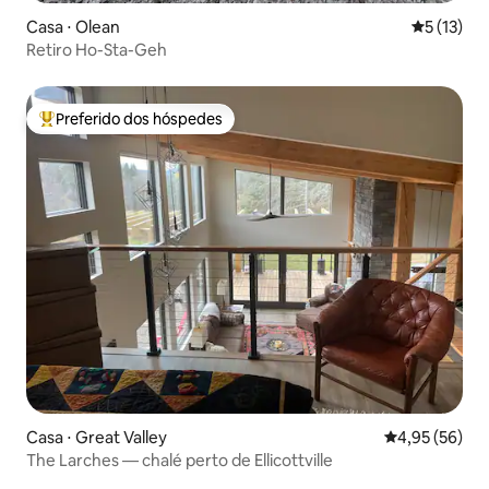
Casa ⋅ Olean
5 de uma a
5 (13)
Retiro Ho-Sta-Geh
Preferido dos hóspedes
Entre os melhores preferidos dos hóspedes
Casa ⋅ Great Valley
4,95 de uma a
4,95 (56)
The Larches — chalé perto de Ellicottville