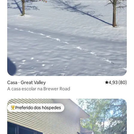
Casa ⋅ Great Valley
4,93 de uma a
4,93 (80)
A casa escolar na Brewer Road
Preferido dos hóspedes
Entre os melhores preferidos dos hóspedes