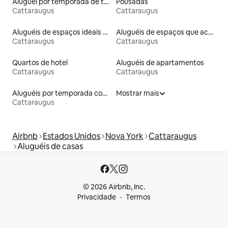
Aluguel por temporada de townhouses
Pousadas
Cattaraugus
Cattaraugus
Aluguéis de espaços ideais para famílias
Aluguéis de espaços que aceitam animais de estimação
Cattaraugus
Cattaraugus
Quartos de hotel
Aluguéis de apartamentos
Cattaraugus
Cattaraugus
Aluguéis por temporada com caiaque
Mostrar mais
Cattaraugus
Airbnb
Estados Unidos
Nova York
Cattaraugus
Aluguéis de casas
© 2026 Airbnb, Inc.
Privacidade
Termos