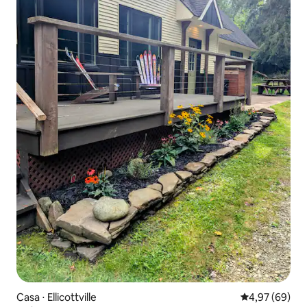
Casa ⋅ Ellicottville
4,97 de uma a
4,97 (69)