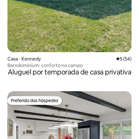
Casa ⋅ Kennedy
5 de uma a
5 (54)
Barndominium: conforto no campo
Aluguel por temporada de casa privativa
Preferido dos hóspedes
Preferido dos hóspedes