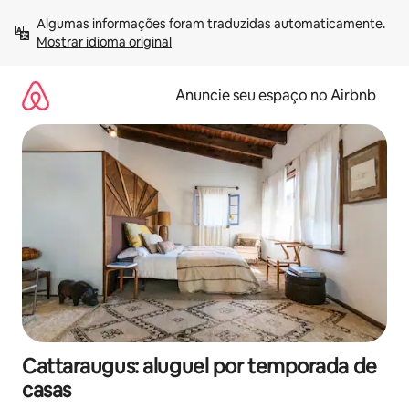
Pular
Algumas informações foram traduzidas automaticamente. 
para
Mostrar idioma original
o
conteúdo
Anuncie seu espaço no Airbnb
Cattaraugus: aluguel por temporada de
casas