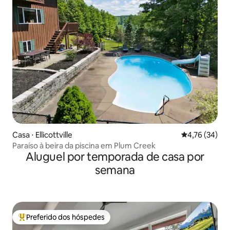
Casa ⋅ Ellicottville
4,76 de uma a
4,76 (34)
Paraíso à beira da piscina em Plum Creek
Aluguel por temporada de casa por
semana
Preferido dos hóspedes
Entre os melhores preferidos dos hóspedes