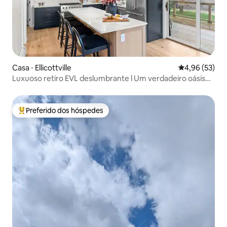
Casa ⋅ Ellicottville
4,96 de uma a
4,96 (53)
Luxuoso retiro EVL deslumbrante l Um verdadeiro oásis
privado
Preferido dos hóspedes
Entre os melhores preferidos dos hóspedes