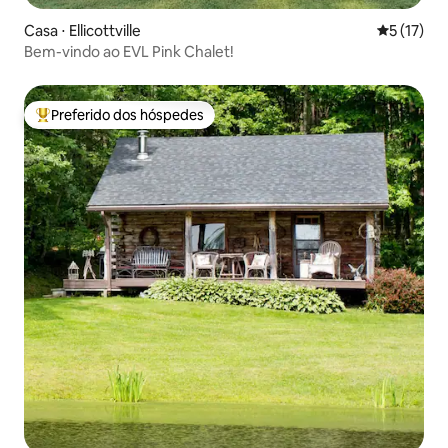
Casa ⋅ Ellicottville
5 de uma a
5 (17)
Bem-vindo ao EVL Pink Chalet!
Preferido dos hóspedes
Entre os melhores preferidos dos hóspedes