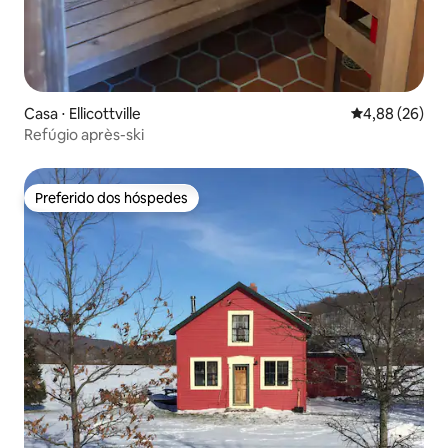
Casa ⋅ Ellicottville
4,88 de uma a
4,88 (26)
Refúgio après-ski
Preferido dos hóspedes
Preferido dos hóspedes