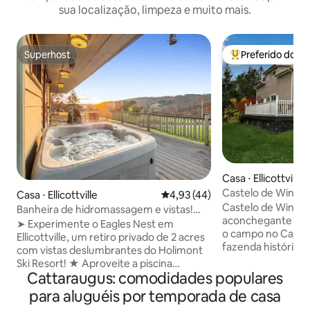
sua localização, limpeza e muito mais.
Superhost
Preferido dos 
Superhost
Entre os melhore
Casa ⋅ Ellicottville
Castelo de Winds
Casa ⋅ Ellicottville
4,93 de uma avaliação média de
4,93 (44)
acolhedora em Ellic
Castelo de Windso
Banheira de hidromassagem e vistas!
aconchegante de e
The Eagles Nest, fuga de casais
➤ Experimente o Eagles Nest em
o campo no Caste
Ellicottville, um retiro privado de 2 acres
fazenda histórica
com vistas deslumbrantes do Holimont
acres privados no
Ski Resort! ★ Aproveite a piscina
Ellicottville. Const
Cattaraugus: comodidades populares
privativa aquecida (sazonal, de 1/5 a
1900 e ampliada a
15/10), a banheira de hidromassagem
para aluguéis por temporada de casa
casa oferece aco
externa, a lareira externa e o melhor