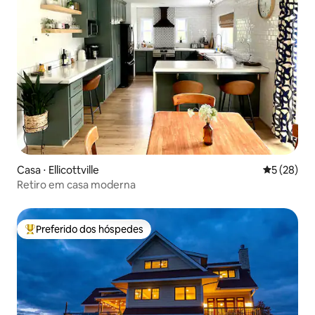
Casa ⋅ Ellicottville
5 de uma a
5 (28)
Retiro em casa moderna
Preferido dos hóspedes
Entre os melhores preferidos dos hóspedes