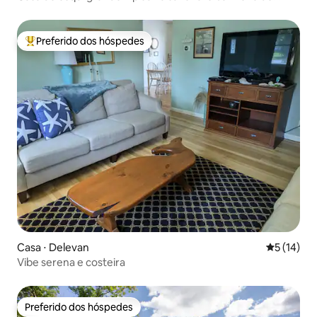
hidromassagem durante todo o ano
Preferido dos hóspedes
Entre os melhores preferidos dos hóspedes
Casa ⋅ Delevan
5 de uma a
5 (14)
Vibe serena e costeira
Preferido dos hóspedes
Preferido dos hóspedes