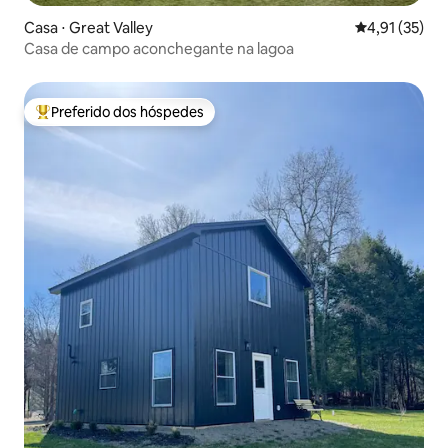
Casa ⋅ Great Valley
4,91 de uma a
4,91 (35)
Casa de campo aconchegante na lagoa
Preferido dos hóspedes
Entre os melhores preferidos dos hóspedes