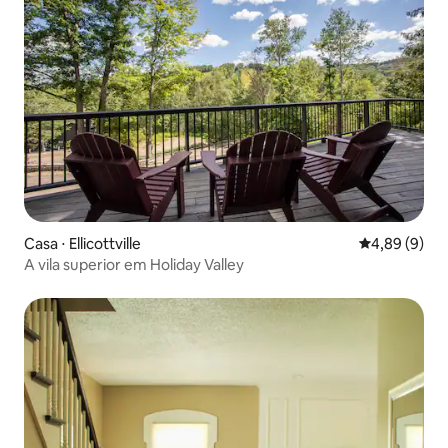
Casa ⋅ Ellicottville
4,89 de uma 
4,89 (9)
A vila superior em Holiday Valley