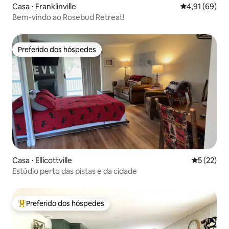
Casa ⋅ Franklinville
4,91 de uma a
4,91 (69)
Bem-vindo ao Rosebud Retreat!
Preferido dos hóspedes
Preferido dos hóspedes
Casa ⋅ Ellicottville
5 de uma a
5 (22)
Estúdio perto das pistas e da cidade
Preferido dos hóspedes
Entre os melhores preferidos dos hóspedes