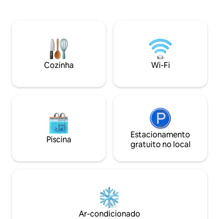
personalidade. Um
nascer do sol do oeste de Nova York!
destaque é a gran
Este refúgio de 2 quartos oferece: •
fornos, duas pias 
Cozinha totalmente equipada | Máquina
cozinha, ideal par
de lavar/secar roupa | Interiores
compartilhadas. 
aconchegantes • 5 minutos para o
inclui um lago tra
centro da cidade e resorts de esqui ✔
captura e liberaçã
Espaço suficiente para famílias ou casais,
Cozinha
Wi-Fi
distância de carro 
luas de mel Perfeito para relaxamento
restaurantes e loja
ou aventura durante todo o ano, com
sua privacidade, espaço e serenidade
Estacionamento
Piscina
gratuito no local
Ar-condicionado