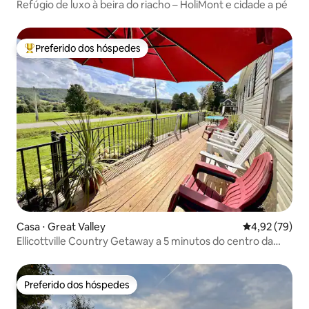
Refúgio de luxo à beira do riacho – HoliMont e cidade a pé
Preferido dos hóspedes
Entre os melhores preferidos dos hóspedes
Casa ⋅ Great Valley
4,92 de uma a
4,92 (79)
Ellicottville Country Getaway a 5 minutos do centro da
cidade.
Preferido dos hóspedes
Preferido dos hóspedes