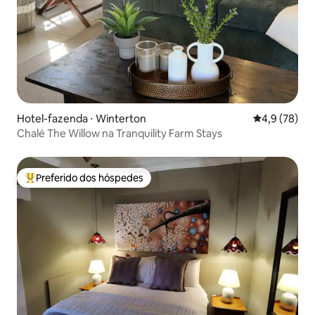
Hotel-fazenda ⋅ Winterton
4,9 de uma a
4,9 (78)
Chalé The Willow na Tranquility Farm Stays
Preferido dos hóspedes
Entre os melhores preferidos dos hóspedes