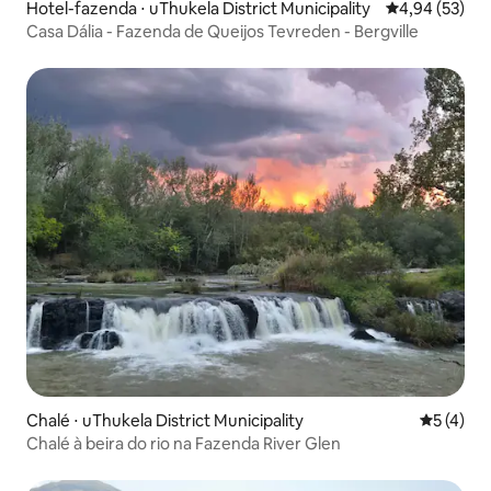
Hotel-fazenda ⋅ uThukela District Municipality
4,94 de uma a
4,94 (53)
Casa Dália - Fazenda de Queijos Tevreden - Bergville
Chalé ⋅ uThukela District Municipality
5 de uma 
5 (4)
Chalé à beira do rio na Fazenda River Glen