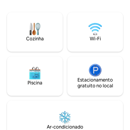
banho de "rocha" e chuveiro separado.
cozinha, sala de es
Tem vista para uma bela piscina de
com chuveiro esp
rochas. Muito reservada. 2 outras
enquanto você en
unidades mais baratas na propriedade
pedaço do Céu na t
estão listadas separadamente: THE
caminhadas, ativid
ZULU HUT e DIDDLY SQUAT. Todos têm
na sua porta. Rest
vistas deslumbrantes para a montanha,
supermercado, um 
Cozinha
Wi-Fi
são confortáveis e totalmente
centros de répteis
equipados para autoatendimento.
proximidades. Uma reserva natural a
uma curta distânci
Estacionamento
Piscina
gratuito no local
Ar-condicionado