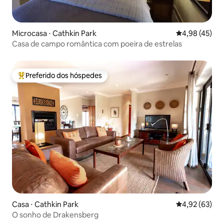
Microcasa ⋅ Cathkin Park
4,98 de uma a
4,98 (45)
Casa de campo romântica com poeira de estrelas
Preferido dos hóspedes
Entre os melhores preferidos dos hóspedes
Casa ⋅ Cathkin Park
4,92 de uma a
4,92 (63)
O sonho de Drakensberg