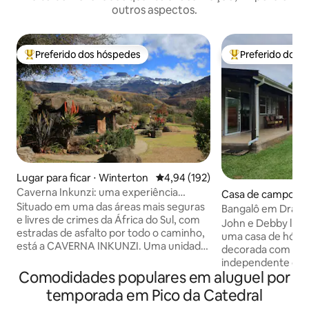
outros aspectos.
Preferido dos hóspedes
Preferido dos 
Entre os melhores preferidos dos hóspedes
Entre os melhore
Lugar para ficar ⋅ Winterton
4,94 de uma avaliação média de 
4,94 (192)
Caverna Inkunzi: uma experiência
Casa de campo ⋅ 
africana única.
Situado em uma das áreas mais seguras
atal
Bangalô em Drak
e livres de crimes da África do Sul, com
John e Debby lhe 
estradas de asfalto por todo o caminho,
uma casa de hóspe
está a CAVERNA INKUNZI. Uma unidade
decorada com bom
totalmente única, construída pelo
independente den
proprietário com um tema Bushman. 1
Comodidades populares em aluguel por
Private Estate no
quarto apenas com cama de casal. Cama
um patrimônio mu
temporada em Pico da Catedral
de solteiro na sala de estar. Um incrível
size, TV a cabo, ve