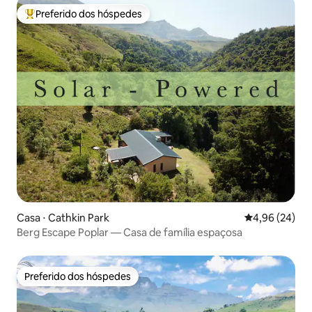
Preferido dos hóspedes
Entre os melhores preferidos dos hóspedes
Casa ⋅ Cathkin Park
4,96 de uma a
4,96 (24)
Berg Escape Poplar — Casa de família espaçosa
Preferido dos hóspedes
Preferido dos hóspedes