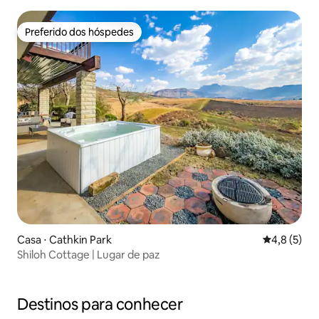
Preferido dos hóspedes
Preferido dos hóspedes
Casa ⋅ Cathkin Park
4,8 de uma 
4,8 (5)
Shiloh Cottage | Lugar de paz
Destinos para conhecer