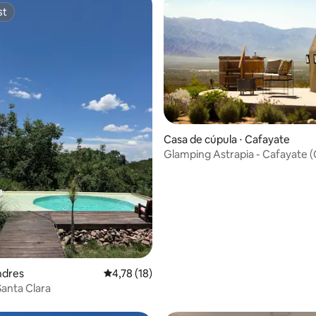
st
st
Casa de cúpula ⋅ Cafayate
Glamping Astrapia - Cafayate (
com Tinaja
 média de 5, 5 avaliações
ndres
4,78 de uma avaliação média de 5, 18 avalia
4,78 (18)
anta Clara