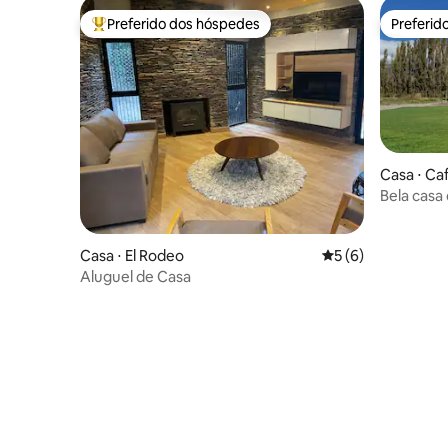
Preferido dos hóspedes
Preferid
Entre os melhores preferidos dos hóspedes
Preferid
Casa ⋅ Ca
Bela casa
Casa ⋅ El Rodeo
5 de uma avaliação
5 (6)
Aluguel de Casa