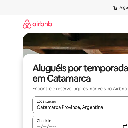
Pular
Algu
para
o
conteúdo
Aluguéis por temporada
em Catamarca
Encontre e reserve lugares incríveis no Airbnb
Localização
Quando os resultados estiverem disponíveis, expl
Check-in