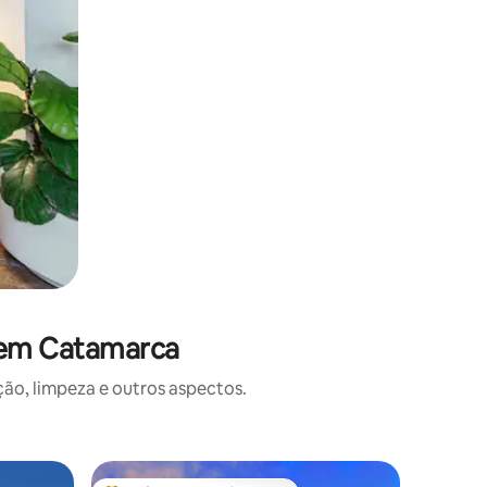
 em Catamarca
o, limpeza e outros aspectos.
Microcas