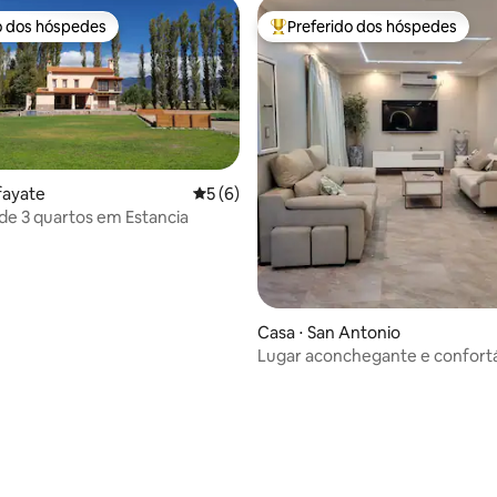
o dos hóspedes
Preferido dos hóspedes
o dos hóspedes
Entre os melhores preferidos d
fayate
5 de uma avaliação média de 5, 6 avalia
5 (6)
 de 3 quartos em Estancia
 média de 5, 6 avaliações
Casa ⋅ San Antonio
Lugar aconchegante e confort