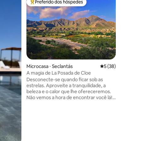
Preferido dos hóspedes
Prefe
Entre os melhores preferidos dos hóspedes
Entre o
Cabana d
No meio 
equipado
privativo
Calchaquí
para des
espanhol, ing
natureza
ções
hóspedes
cozinha e
Microcasa ⋅ Seclantás
5 de uma avaliação
5 (38)
Um lugar 
relaxar e
A magia de La Posada de Cloe
espanhol,
Desconecte-se quando ficar sob as
estrelas. Aproveite a tranquilidade, a
beleza e o calor que lhe ofereceremos.
Não vemos a hora de encontrar você lá!
ESTAMOS ESPERANDO POR VOCÊ!