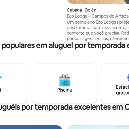
Cabana ⋅ Belén
Eco Lodge – Campos de Artaza
Um complexo Eco Lodges proje
desfrutar da natureza acompa
conforto que você precisa. Ro
por paisagens únicas, oferec
populares em aluguel por temporada
espaço ideal para descanso, av
diversão em família. Eles estão
totalmente equipados com Wi-F
cozinha, quarto inteiro, sofá-c
churrasqueira, etc. O complex
Piscina ao ar livre Passeios de bi
elétrica Passeios a cavalo Espa
entretenimento Fogonero à su
Estac
disposição. Arthza é o lugar 
i
Piscina
gratui
luguéis por temporada excelentes em 