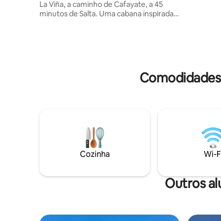
La Viña, a caminho de Cafayate, a 45
minutos de Salta. Uma cabana inspirada
no homem primitivo, com um design que
vem de duas pedras abertas para a
paisagem. Devido à sua arquitetura, não
é adequado para bebês. Ambos os
volumes se conectam oferecendo
conforto e uma estadia em harmonia
Comodidades 
com o meio ambiente. Se você estiver a
caminho e não tiver conseguido comprar
o café da manhã, oferecemos uma caixa
de café da manhã mini de cortesia com
café ou chá, leite em pó e biscoitos.
Cozinha
Wi-F
Outros a