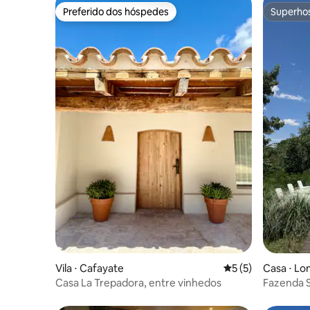
Preferido dos hóspedes
Superho
Preferido dos hóspedes
Superho
Vila ⋅ Cafayate
5 de uma avaliação
5 (5)
Casa ⋅ Lo
Casa La Trepadora, entre vinhedos
Fazenda S