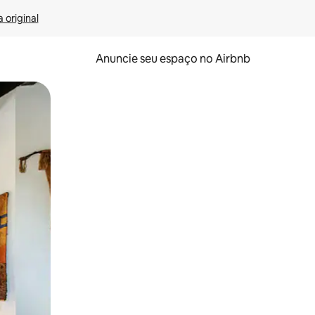
 original
Anuncie seu espaço no Airbnb
 deslizando o dedo na tela.