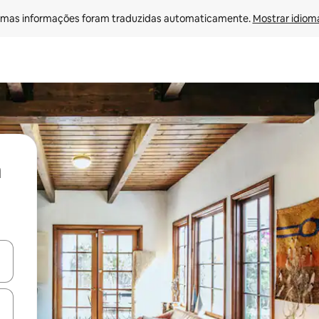
mas informações foram traduzidas automaticamente. 
Mostrar idioma
ore-os usando as seta para cima e para baixo do teclado ou tocando e