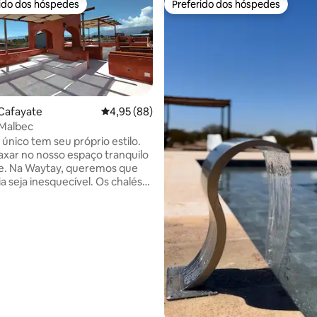
rido dos hóspedes
Preferido dos hóspedes
 melhores preferidos dos hóspedes
Preferido dos hóspedes
Cafayate
4,95 de uma avaliação média de 5, 88 avalia
4,95 (88)
 Malbec
 único tem seu próprio estilo.
axar no nosso espaço tranquilo
e. Na Waytay, queremos que
a seja inesquecível. Os chalés
jetados para oferecer o
 conforto durante a sua visita
la região da Argentina. Na
abañas, nos esforçamos para
serviços de qualidade e uma
ia excepcional aos nossos
édia de 5, 144 avaliações
 Chalés equipados com todas as
des em um dos destinos mais
 e pitorescos da Argentina.