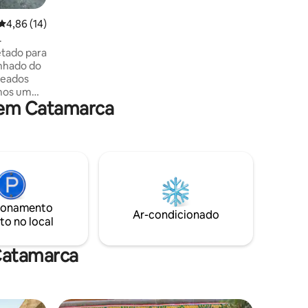
4,86 de uma avaliação média de 5, 14 avaliações
4,86 (14)
.
tado para
nhado do
deados
emos um
 em Catamarca
entura e
i, TV,
ama,
o tem
cicleta
ço de
a
ionamento
perfeito!
Ar-condicionado
to no local
Catamarca