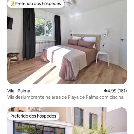
Preferido dos hóspedes
Entre os melhores preferidos dos hóspedes
Vila ⋅ Palma
4,99 de uma av
4,99 (161)
Vila deslumbrante na área de Playa de Palma com piscina
Preferido dos hóspedes
Preferido dos hóspedes