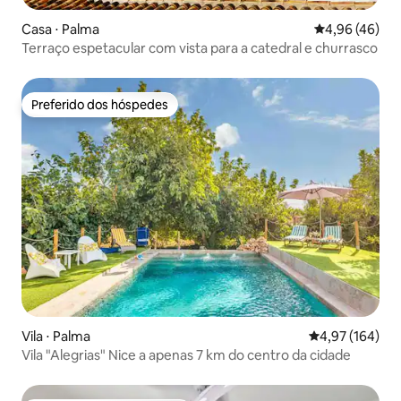
Casa ⋅ Palma
4,96 de uma a
4,96 (46)
Terraço espetacular com vista para a catedral e churrasco
Preferido dos hóspedes
Preferido dos hóspedes
Vila ⋅ Palma
4,97 de uma av
4,97 (164)
Vila "Alegrias" Nice a apenas 7 km do centro da cidade