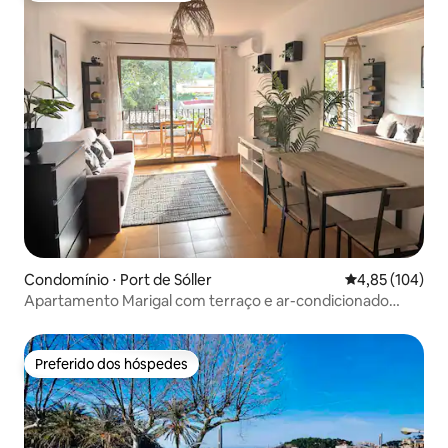
Condomínio ⋅ Port de Sóller
4,85 de uma av
4,85 (104)
Apartamento Marigal com terraço e ar-condicionado
perto do mar
Preferido dos hóspedes
Preferido dos hóspedes