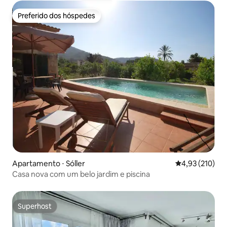
Preferido dos hóspedes
Preferido dos hóspedes
Apartamento ⋅ Sóller
4,93 de uma av
4,93 (210)
Casa nova com um belo jardim e piscina
Superhost
Superhost