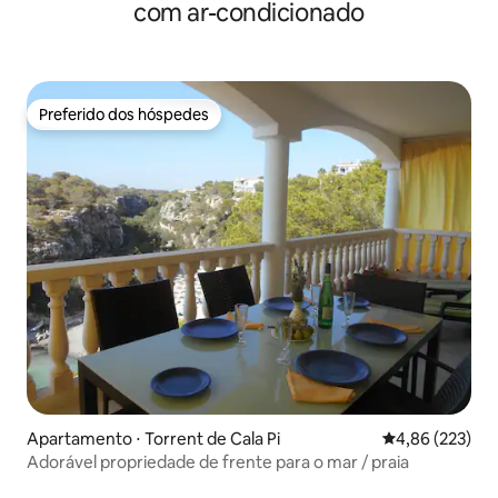
com ar-condicionado
Preferido dos hóspedes
Preferido dos hóspedes
Apartamento ⋅ Torrent de Cala Pi
4,86 de uma av
4,86 (223)
Adorável propriedade de frente para o mar / praia