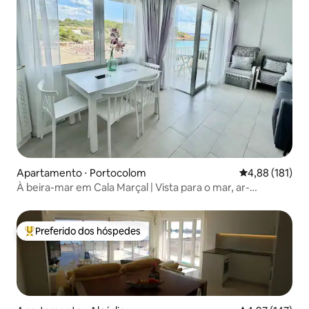
Apartamento ⋅ Portocolom
4,88 de uma av
4,88 (181)
À beira-mar em Cala Marçal | Vista para o mar, ar-
condicionado, moderno
Preferido dos hóspedes
Entre os melhores preferidos dos hóspedes