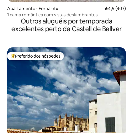
Apartamento ⋅ Fornalutx
4,9 de uma av
4,9 (407)
1 cama romântica com vistas deslumbrantes
Outros aluguéis por temporada
excelentes perto de Castell de Bellver
Preferido dos hóspedes
Entre os melhores preferidos dos hóspedes