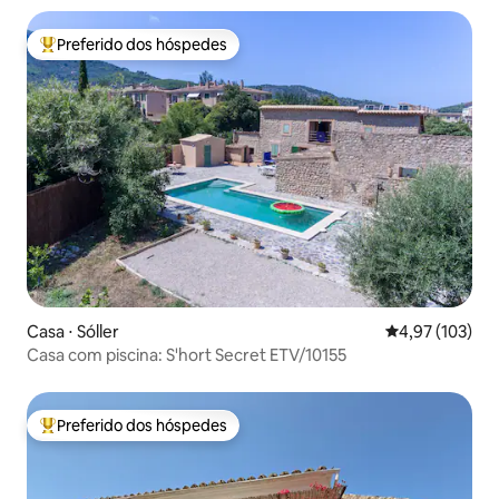
Preferido dos hóspedes
Entre os melhores preferidos dos hóspedes
Casa ⋅ Sóller
4,97 de uma av
4,97 (103)
Casa com piscina: S'hort Secret ETV/10155
Preferido dos hóspedes
Entre os melhores preferidos dos hóspedes