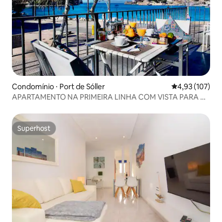
Condomínio ⋅ Port de Sóller
4,93 de uma av
4,93 (107)
APARTAMENTO NA PRIMEIRA LINHA COM VISTA PARA O
MAR.
Superhost
Superhost