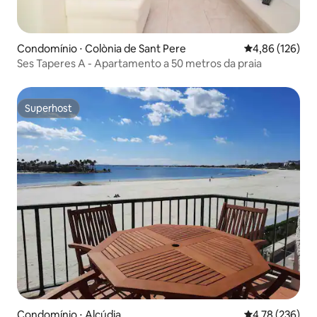
Condomínio ⋅ Colònia de Sant Pere
4,86 de uma av
4,86 (126)
Ses Taperes A - Apartamento a 50 metros da praia
Superhost
Superhost
Condomínio ⋅ Alcúdia
4,78 de uma av
4,78 (236)