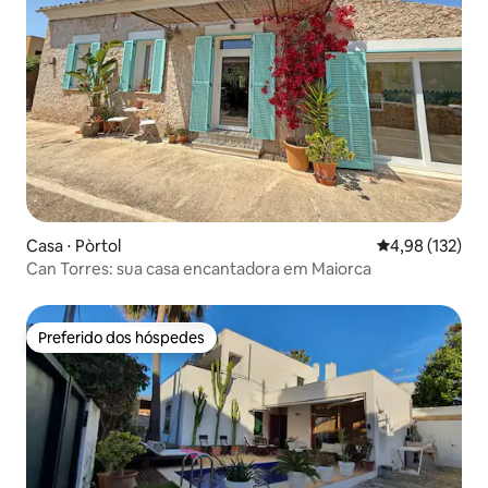
Casa ⋅ Pòrtol
4,98 de uma av
4,98 (132)
Can Torres: sua casa encantadora em Maiorca
Preferido dos hóspedes
Preferido dos hóspedes