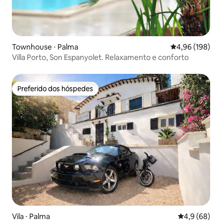
Townhouse ⋅ Palma
4,96 de uma av
4,96 (198)
Villa Porto, Son Espanyolet. Relaxamento e conforto
Preferido dos hóspedes
Preferido dos hóspedes
Vila ⋅ Palma
4,9 de uma a
4,9 (68)