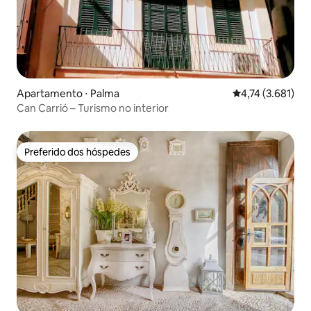
Apartamento ⋅ Palma
4,74 de uma aval
4,74 (3.681)
Can Carrió – Turismo no interior
Preferido dos hóspedes
Preferido dos hóspedes