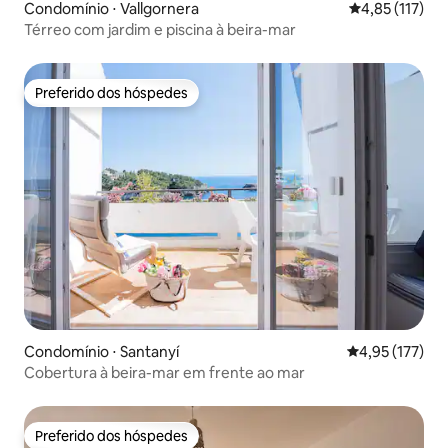
Condomínio ⋅ Vallgornera
4,85 de uma av
4,85 (117)
Térreo com jardim e piscina à beira-mar
Preferido dos hóspedes
Preferido dos hóspedes
Condomínio ⋅ Santanyí
4,95 de uma av
4,95 (177)
Cobertura à beira-mar em frente ao mar
Preferido dos hóspedes
Preferido dos hóspedes