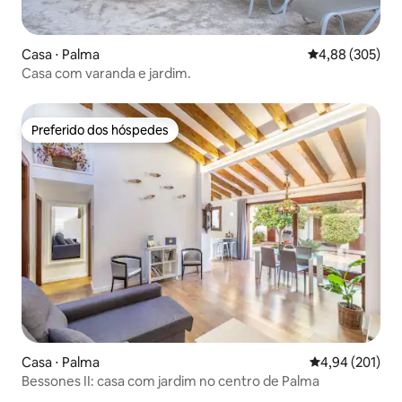
Casa ⋅ Palma
4,88 de uma ava
4,88 (305)
Casa com varanda e jardim.
Preferido dos hóspedes
Preferido dos hóspedes
Casa ⋅ Palma
4,94 de uma av
4,94 (201)
Bessones II: casa com jardim no centro de Palma