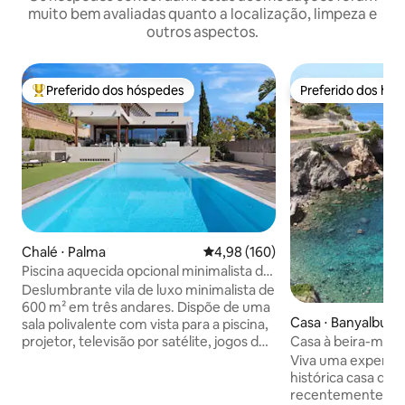
muito bem avaliadas quanto a localização, limpeza e
outros aspectos.
Preferido dos hóspedes
Preferido dos hó
Entre os melhores preferidos dos hóspedes
Preferido dos hó
Chalé ⋅ Palma
4,98 de uma avaliação média de 
4,98 (160)
Piscina aquecida opcional minimalista de
cristal Villamina
Deslumbrante vila de luxo minimalista de
600 m² em três andares. Dispõe de uma
Casa ⋅ Banyalbufa
sala polivalente com vista para a piscina,
projetor, televisão por satélite, jogos de
Casa à beira-mar 
vídeo, discoteca e academia. Piscina
direto à praia
Viva uma experiê
privativa (9 x 5 m) com hidromassagem e
histórica casa de 
iluminação multicolorida, coberta de
recentemente re