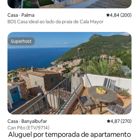
Casa ⋅ Palma
4,84 de uma ava
4,84 (200)
BDS Casa ideal ao lado da praia de Cala Mayor
Superhost
Superhost
Casa ⋅ Banyalbufar
4,87 de uma av
4,87 (270)
Can Pito (ETV/9714)
Aluguel por temporada de apartamento