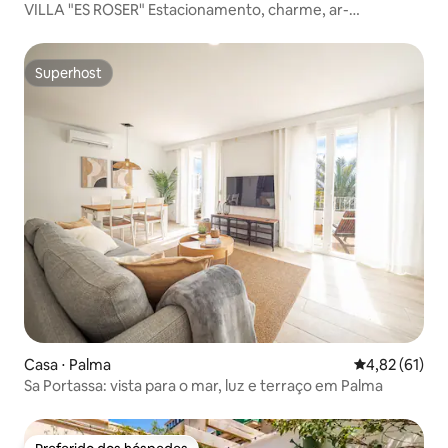
VILLA "ES ROSER" Estacionamento, charme, ar-
condicionado
Superhost
Superhost
Casa ⋅ Palma
4,82 de uma a
4,82 (61)
Sa Portassa: vista para o mar, luz e terraço em Palma