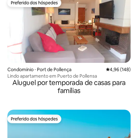
Preferido dos hóspedes
Preferido dos hóspedes
Condomínio ⋅ Port de Pollença
4,96 de uma av
4,96 (148)
Lindo apartamento em Puerto de Pollensa
Aluguel por temporada de casas para
famílias
Preferido dos hóspedes
Preferido dos hóspedes