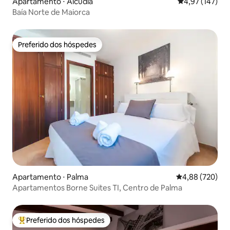
Apartamento ⋅ Alcúdia
4,97 de uma av
4,97 (147)
Baía Norte de Maiorca
Preferido dos hóspedes
Preferido dos hóspedes
Apartamento ⋅ Palma
4,88 de uma ava
4,88 (720)
Apartamentos Borne Suites TI, Centro de Palma
Preferido dos hóspedes
Entre os melhores preferidos dos hóspedes