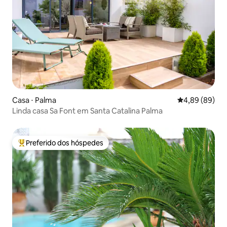
Casa ⋅ Palma
4,89 de uma av
4,89 (89)
Linda casa Sa Font em Santa Catalina Palma
Preferido dos hóspedes
Entre os melhores preferidos dos hóspedes