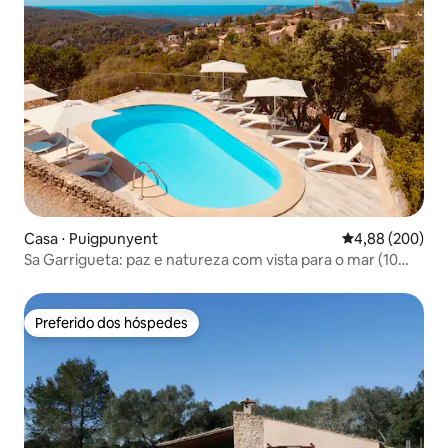
Casa ⋅ Puigpunyent
4,88 de uma ava
4,88 (200)
Sa Garrigueta: paz e natureza com vista para o mar (10
pessoas)
Preferido dos hóspedes
Preferido dos hóspedes