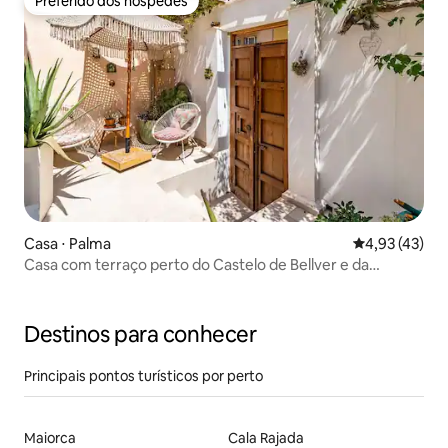
Preferido dos hóspedes
Preferido dos hóspedes
Casa ⋅ Palma
4,93 de uma a
4,93 (43)
Casa com terraço perto do Castelo de Bellver e da
floresta.
Destinos para conhecer
Principais pontos turísticos por perto
Maiorca
Cala Rajada