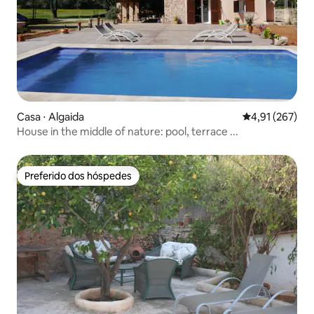
Casa ⋅ Algaida
4,91 de uma av
4,91 (267)
House in the middle of nature: pool, terrace ...
Preferido dos hóspedes
Preferido dos hóspedes