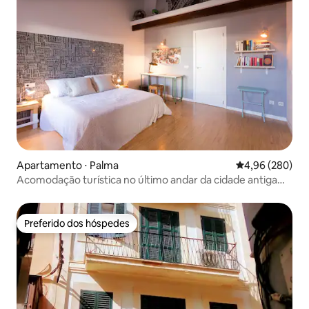
Apartamento ⋅ Palma
4,96 de uma ava
4,96 (280)
Acomodação turística no último andar da cidade antiga
TI153
Preferido dos hóspedes
Preferido dos hóspedes