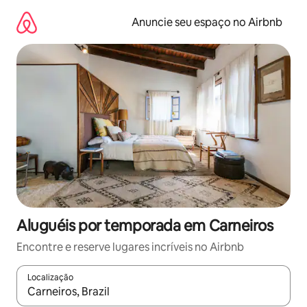
Pular
para
Anuncie seu espaço no Airbnb
o
conteúdo
Aluguéis por temporada em Carneiros
Encontre e reserve lugares incríveis no Airbnb
Localização
Quando os resultados estiverem disponíveis, explore-os usando