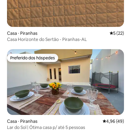
Casa ⋅ Piranhas
5 de uma a
5 (22)
Casa Horizonte do Sertão - Piranhas-AL
Preferido dos hóspedes
Preferido dos hóspedes
Casa ⋅ Piranhas
4,96 de uma a
4,96 (49)
Lar do Sol | Ótima casa p/ até 5 pessoas