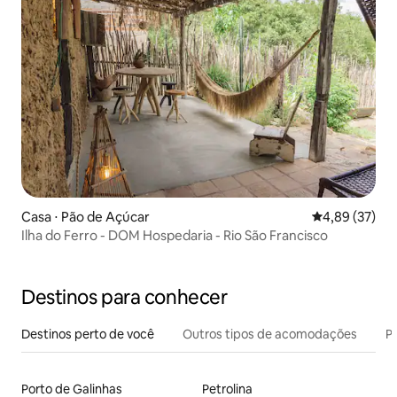
Casa ⋅ Pão de Açúcar
4,89 de uma a
4,89 (37)
Ilha do Ferro - DOM Hospedaria - Rio São Francisco
Destinos para conhecer
Destinos perto de você
Outros tipos de acomodações
Pr
Porto de Galinhas
Petrolina