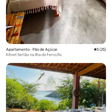
Apartamento ⋅ Pão de Açúcar
5 de uma a
5 (25)
Kitnet Sertão na Ilha do Ferro/AL