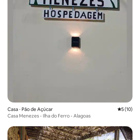
Casa ⋅ Pão de Açúcar
5 de uma a
5 (10)
Casa Menezes - Ilha do Ferro - Alagoas