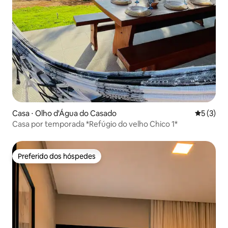
Casa ⋅ Olho d'Água do Casado
5 de uma 
5 (3)
Casa por temporada *Refúgio do velho Chico 1*
Preferido dos hóspedes
Preferido dos hóspedes