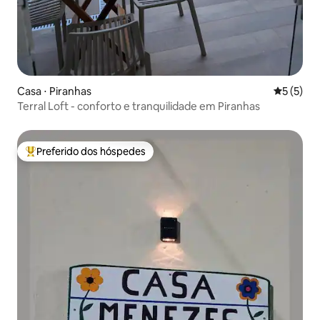
Casa ⋅ Piranhas
5 de uma 
5 (5)
Terral Loft - conforto e tranquilidade em Piranhas
Preferido dos hóspedes
Entre os melhores preferidos dos hóspedes