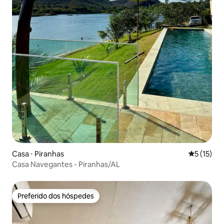
Casa ⋅ Piranhas
5 de uma a
5 (15)
Casa Navegantes - Piranhas/AL
Preferido dos hóspedes
Preferido dos hóspedes