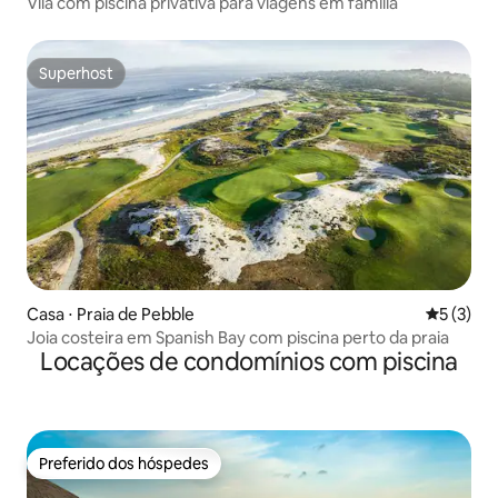
Vila com piscina privativa para viagens em família
Superhost
Superhost
Casa ⋅ Praia de Pebble
5 de uma 
5 (3)
Joia costeira em Spanish Bay com piscina perto da praia
Locações de condomínios com piscina
Preferido dos hóspedes
Preferido dos hóspedes