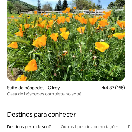
Suíte de hóspedes ⋅ Gilroy
4,87 de uma av
4,87 (165)
Casa de hóspedes completa no sopé
Destinos para conhecer
Destinos perto de você
Outros tipos de acomodações
Pr