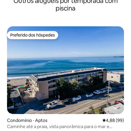
Outros aluguéis por temporada com
piscina
Preferido dos hóspedes
Preferido dos hóspedes
Condomínio ⋅ Aptos
4,88 de uma av
4,88 (99)
Caminhe até a praia, vista panorâmica para o mar e