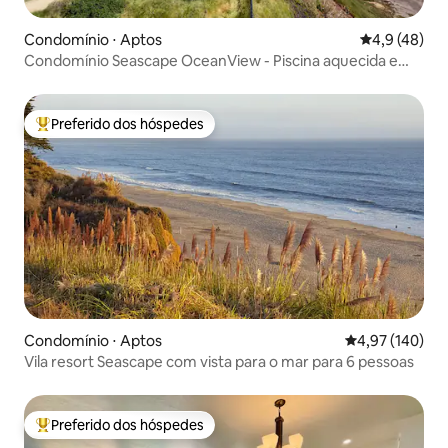
Condomínio ⋅ Aptos
4,9 de uma a
4,9 (48)
Condomínio Seascape OceanView - Piscina aquecida e
jacuzzi
Preferido dos hóspedes
Entre os melhores preferidos dos hóspedes
Condomínio ⋅ Aptos
4,97 de uma av
4,97 (140)
Vila resort Seascape com vista para o mar para 6 pessoas
Preferido dos hóspedes
Entre os melhores preferidos dos hóspedes