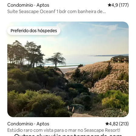
Condomínio ⋅ Aptos
4,9 de uma av
4,9 (177)
Suíte Seascape Oceanf 1 bdr com banheira de
hidromassagem Aptos SantaCruz
Preferido dos hóspedes
Preferido dos hóspedes
Condomínio ⋅ Aptos
4,82 de uma av
4,82 (213)
Estúdio raro com vista para o mar no Seascape Resort!