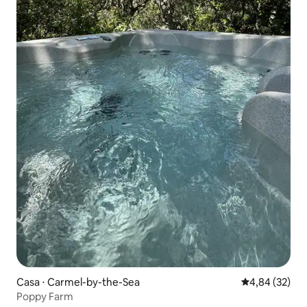
Casa ⋅ Carmel-by-the-Sea
4,84 de uma a
4,84 (32)
Poppy Farm