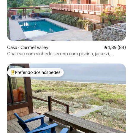
Casa ⋅ Carmel Valley
4,89 de uma av
4,89 (84)
Chateau com vinhedo sereno com piscina, jacuzzi,
churrasqueira
Preferido dos hóspedes
Entre os melhores preferidos dos hóspedes