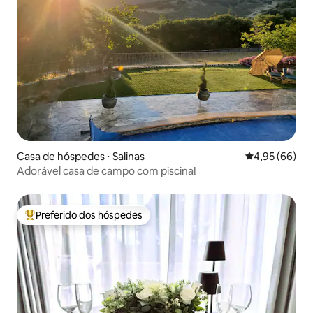
Casa de hóspedes ⋅ Salinas
4,95 de uma a
4,95 (66)
Adorável casa de campo com piscina!
Preferido dos hóspedes
Entre os melhores preferidos dos hóspedes