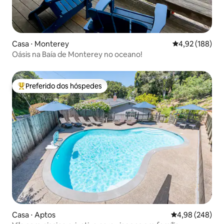
Casa ⋅ Monterey
4,92 de uma av
4,92 (188)
Oásis na Baía de Monterey no oceano!
Preferido dos hóspedes
Entre os melhores preferidos dos hóspedes
Casa ⋅ Aptos
4,98 de uma ava
4,98 (248)