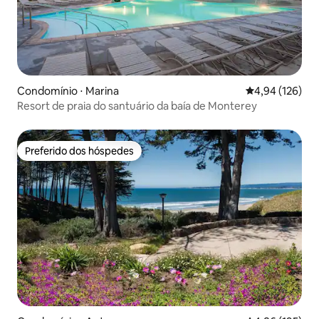
Condomínio ⋅ Marina
4,94 de uma av
4,94 (126)
Resort de praia do santuário da baía de Monterey
Preferido dos hóspedes
Preferido dos hóspedes