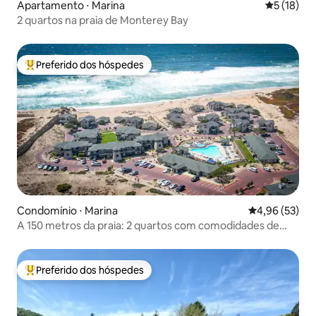
Apartamento ⋅ Marina
5 de uma a
5 (18)
2 quartos na praia de Monterey Bay
Preferido dos hóspedes
Entre os melhores preferidos dos hóspedes
Condomínio ⋅ Marina
4,96 de uma a
4,96 (53)
A 150 metros da praia: 2 quartos com comodidades de
resort
Preferido dos hóspedes
Entre os melhores preferidos dos hóspedes