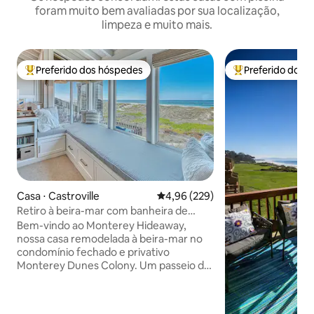
foram muito bem avaliadas por sua localização,
limpeza e muito mais.
Preferido dos hóspedes
Preferido dos 
Entre os melhores preferidos dos hóspedes
Entre os melhore
Casa ⋅ Castroville
4,96 de uma avaliação média de 
4,96 (229)
Retiro à beira-mar com banheira de
hidromassagem privativa
Bem-vindo ao Monterey Hideaway,
nossa casa remodelada à beira-mar no
condomínio fechado e privativo
Monterey Dunes Colony. Um passeio de
30 segundos pelo calçadão leva a
quilômetros de praia tranquila e sem
multidões. Situadas acima das dunas, as