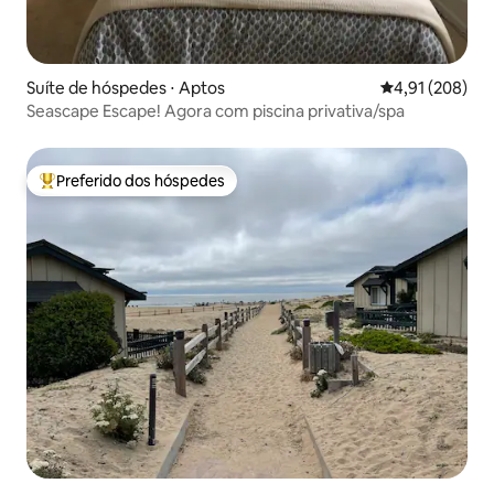
Suíte de hóspedes ⋅ Aptos
4,91 de uma av
4,91 (208)
Seascape Escape! Agora com piscina privativa/spa
Preferido dos hóspedes
Entre os melhores preferidos dos hóspedes