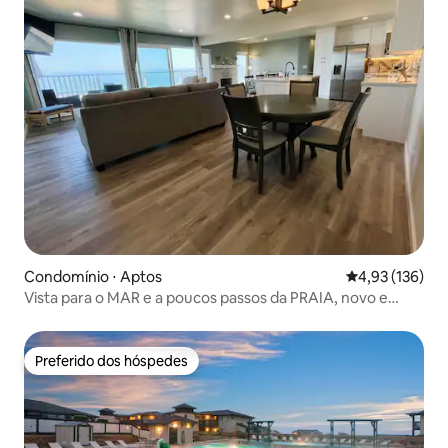
Condomínio ⋅ Aptos
4,93 de uma av
4,93 (136)
Vista para o MAR e a poucos passos da PRAIA, novo e
moderno
Preferido dos hóspedes
Preferido dos hóspedes