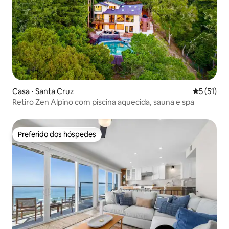
Casa ⋅ Santa Cruz
5 de uma a
5 (51)
Retiro Zen Alpino com piscina aquecida, sauna e spa
Preferido dos hóspedes
Preferido dos hóspedes