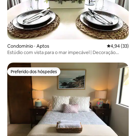
Condomínio ⋅ Aptos
4,94 de uma a
4,94 (33)
Estúdio com vista para o mar impecável | Decoração
boutique de temporada
Preferido dos hóspedes
Preferido dos hóspedes