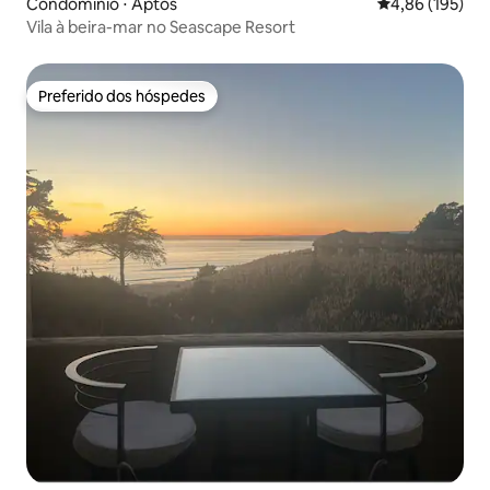
Condomínio ⋅ Aptos
4,86 de uma av
4,86 (195)
Vila à beira-mar no Seascape Resort
Preferido dos hóspedes
Preferido dos hóspedes