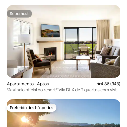
piscina!
Superhost
Superhost
Apartamento ⋅ Aptos
4,86 de uma ava
4,86 (343)
*Anúncio oficial do resort* Vila DLX de 2 quartos com vista
para o mar
Preferido dos hóspedes
Preferido dos hóspedes