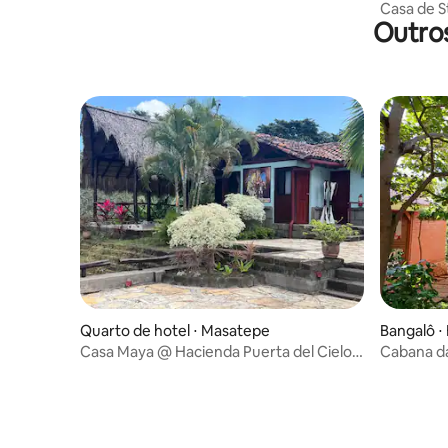
Casa de St
Outro
relaxame
Quarto de hotel ⋅ Masatepe
Bangalô ⋅
Casa Maya @ Hacienda Puerta del Cielo
Cabana d
Ecolodge