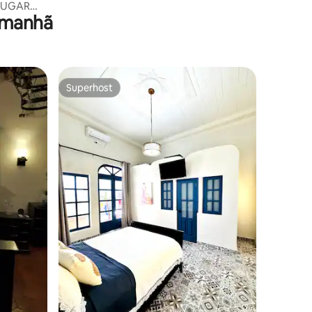
LUGAR
 manhã
Superhost
Superhost