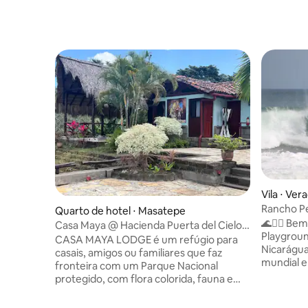
Vila ⋅ Ve
Rancho Pe
Quarto de hotel ⋅ Masatepe
Infantis
🌊🏄‍♂️ Be
Casa Maya @ Hacienda Puerta del Cielo
Playgroun
Ecolodge
CASA MAYA LODGE é um refúgio para
Nicarágua
casais, amigos ou familiares que faz
mundial e
fronteira com um Parque Nacional
a uma cur
protegido, com flora colorida, fauna e
paraíso à
vistas magníficas do vulcão. Imagine uma
confortáv
escapada romântica ou uma aventura