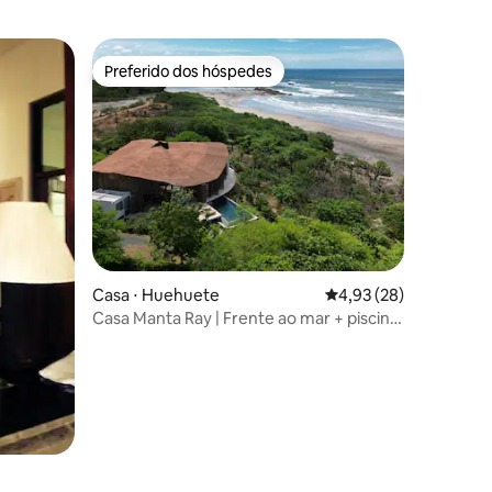
Preferido dos hóspedes
Preferido dos hóspedes
Casa ⋅ Huehuete
4,93 de uma avaliação
4,93 (28)
Casa Manta Ray | Frente ao mar + piscina
de borda infinita e vistas