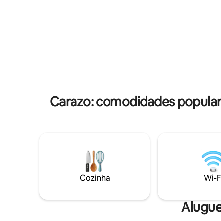
de entusi
em família onde você pode relaxar em
culinária 
uma piscina tropical com vista para uma
de surfe, 
lagoa tranquila ou meditar em sua rede
deslumbra
em sua própria varanda privativa. Explore
de tirar o
o ambiente natural do nosso alojamento
aventura 
exclusivo e desfrute do ecoturismo de
costeira re
luxo! Passeios turísticos e traslados de ida
e volta para o aeroporto estão
disponíveis.
Carazo: comodidades popular
Cozinha
Wi-F
Alugue