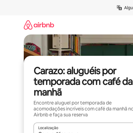
Pular
Algu
para
o
conteúdo
Carazo: aluguéis por
temporada com café da
manhã
Encontre aluguel por temporada de
acomodações incríveis com café da manhã n
Airbnb e faça sua reserva
Localização