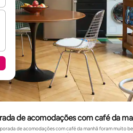
ore-os usando as seta para cima e para baixo do teclado ou tocando e
orada de acomodações com café da ma
porada de acomodações com café da manhã foram muito bem 