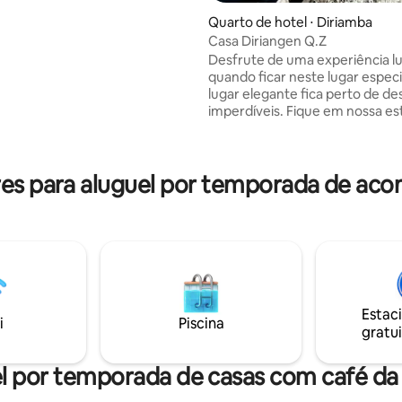
astas do surfe e uma deliciosa
Quarto de hotel ⋅ Diriamba
local. Relaxe com sessões diárias
Casa Diriangen Q.Z
explore a beleza natural
Desfrute de uma experiência l
nte e desfrute do pôr do sol
quando ficar neste lugar especi
 fôlego. Fuja para a melhor
lugar elegante fica perto de de
de surfe nesta cativante joia
imperdíveis. Fique em nossa estadia em
mota! 🏄‍♀️🌅✨
nossa encantadora casa const
colonial, aninhada no coração 
Diriamba, na Nicarágua. Esta e
es para aluguel por temporada de a
casa branca é um testemunho d
história e beleza arquitetônica 
colonial. Com localização central, nossa
casa oferece acesso convenien
atrações próximas. A praia de 
e a praia de Casares ficam a ape
20 minutos de distância.
Estac
i
Piscina
gratui
l por temporada de casas com café d