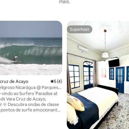
mais.
Superhost
Superhost
racruz de Acayo
5 de uma avaliação média de 5, 4 avalia
5 (4)
ligroso Nicarágua @ Parques
m-vindo ao Surfers 'Paradise at
ds Vara Cruz de Acayo,
! 🌞 Descubra ondas de classe
 pontos de surfe emocionantes
ta distância da sua porta. Nosso
 beira-mar possui acomodações
eis, uma comunidade vibrante