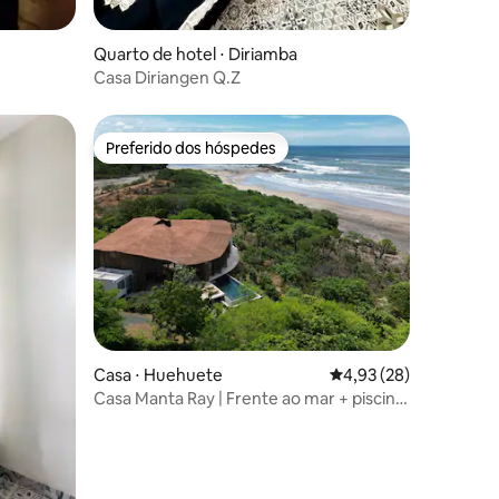
Quarto de hotel ⋅ Diriamba
Casa Diriangen Q.Z
Preferido dos hóspedes
Preferido dos hóspedes
Casa ⋅ Huehuete
4,93 de uma avaliação
4,93 (28)
Casa Manta Ray | Frente ao mar + piscina
de borda infinita e vistas