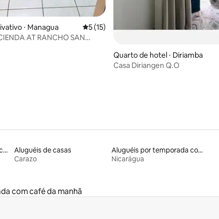
ivativo ⋅ Managua
5 de uma avaliação média de 5, 15 avalia
5 (15)
CIENDA AT RANCHO SAN
Quarto de hotel ⋅ Diriamba
Casa Diriangen Q.O
Locações por temporada com piscina
Aluguéis de casas
Aluguéis por temporada com café da manhã
Carazo
Nicarágua
ada com café da manhã