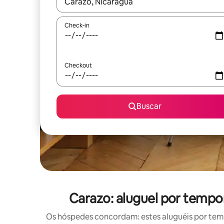
Quando os resultados estiverem disponíveis, expl
Check-in
Checkout
Buscar
Carazo: aluguel por temp
Os hóspedes concordam: estes aluguéis por tem