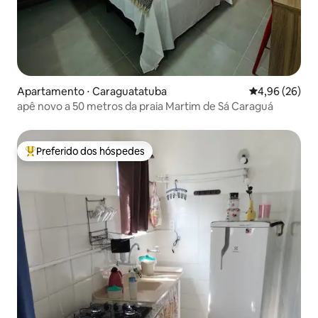
Apartamento ⋅ Caraguatatuba
4,96 de uma a
4,96 (26)
apê novo a 50 metros da praia Martim de Sá Caraguá
Preferido dos hóspedes
Entre os melhores preferidos dos hóspedes