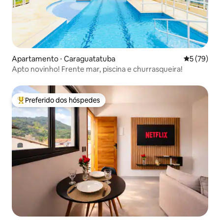
Apartamento ⋅ Caraguatatuba
5 de uma a
5 (79)
Apto novinho! Frente mar, piscina e churrasqueira!
Preferido dos hóspedes
Entre os melhores preferidos dos hóspedes