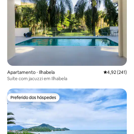
Apartamento ⋅ Ilhabela
4,92 de uma av
4,92 (241)
Suíte com jacuzzi em Ilhabela
Preferido dos hóspedes
Preferido dos hóspedes