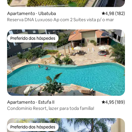
Apartamento ⋅ Ubatuba
4,98 de uma av
4,98 (182)
Reserva DNA Luxuoso Ap com 2 Suites vista p/ o mar
Preferido dos hóspedes
Preferido dos hóspedes
Apartamento ⋅ Estufa II
4,95 de uma av
4,95 (189)
Condomínio Resort, lazer para toda família!
Preferido dos hóspedes
Preferido dos hóspedes