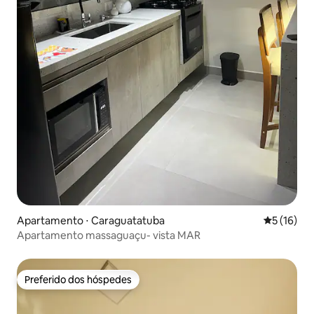
Apartamento ⋅ Caraguatatuba
5 de uma a
5 (16)
Apartamento massaguaçu- vista MAR
Preferido dos hóspedes
Preferido dos hóspedes