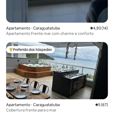
Apartamento ⋅ Caraguatatuba
4,93 de uma a
4,93 (14)
Apartamento Frente mar com charme e conforto
Preferido dos hóspedes
Entre os melhores preferidos dos hóspedes
Apartamento ⋅ Caraguatatuba
5 de uma a
5 (67)
Cobertura frente para o mar