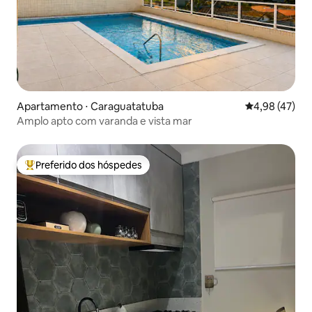
Apartamento ⋅ Caraguatatuba
4,98 de uma a
4,98 (47)
Amplo apto com varanda e vista mar
Preferido dos hóspedes
Entre os melhores preferidos dos hóspedes