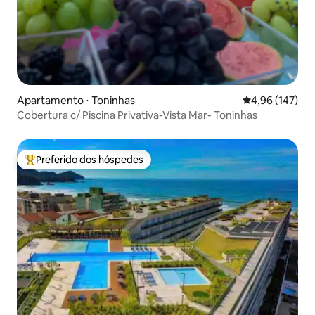
Apartamento ⋅ Toninhas
4,96 de uma av
4,96 (147)
Cobertura c/ Piscina Privativa-Vista Mar- Toninhas
Preferido dos hóspedes
Entre os melhores preferidos dos hóspedes