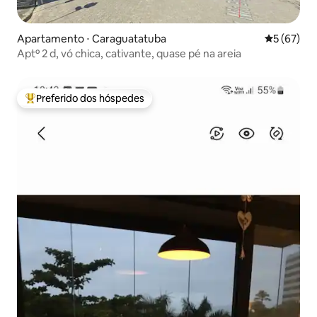
Apartamento ⋅ Caraguatatuba
5 de uma a
5 (67)
Aptº 2 d, vó chica, cativante, quase pé na areia
Preferido dos hóspedes
Entre os melhores preferidos dos hóspedes