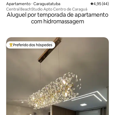
Apartamento ⋅ Caraguatatuba
4,95 de uma a
4,95 (44)
Central BeachStudio Apto Centro de Caraguá
Aluguel por temporada de apartamento
com hidromassagem
Preferido dos hóspedes
Entre os melhores preferidos dos hóspedes