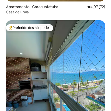
Apartamento ⋅ Caraguatatuba
4,97 de uma a
4,97 (72)
Casa de Praia
Preferido dos hóspedes
Entre os melhores preferidos dos hóspedes