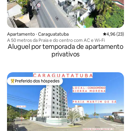
Apartamento ⋅ Caraguatatuba
4,96 de uma a
4,96 (23)
A 50 metros da Praia e do centro com AC e Wi-Fi
Aluguel por temporada de apartamento
privativos
Preferido dos hóspedes
Entre os melhores preferidos dos hóspedes