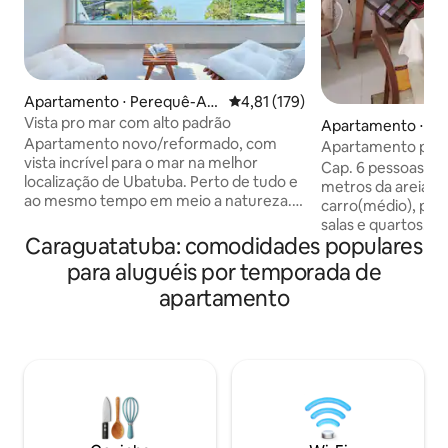
Apartamento ⋅ Perequê-Aç
4,81 de uma avaliação média de 
4,81 (179)
u
Vista pro mar com alto padrão
Apartamento ⋅ Pr
Apartamento novo/reformado, com
Apartamento pé a
vista incrível para o mar na melhor
wifi.
Cap. 6 pessoas inc
localização de Ubatuba. Perto de tudo e
metros da areia da
ao mesmo tempo em meio a natureza. 1
carro(médio), pisc
quarto com cama de casal e vista para o
salas e quartos. R
mar Sala integrada com a cozinha Piscina
Caraguatatuba: comodidades populares
higienizadas. Mobi
no condomínio. Ar condicionado Wi-fi
maquina lavar, fer
para aluguéis por temporada de
rápido de 200mb Vaga de garagem
geladeira c/ freez
apartamento
Portaria 24h Fica na Prainha do
cafeteira, liquidif
Matarazzo e a 5 minutos da Praia do
43. Tela de proteção todas jan
Perequê-Açu. Moderno e com uma vista
,sacada fechada .
paradisíaca. Por estarmos próximos ao
alugo para grupo
Café de La Musique, pode ter barulho
família! churrasqueira gás inox sacada.
nos finais de semana.