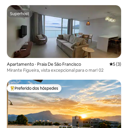
Superhost
Superhost
Apartamento ⋅ Praia De São Francisco
5 de uma 
5 (3)
Mirante Figueira, vista excepcional para o mar! 02
Preferido dos hóspedes
Entre os melhores preferidos dos hóspedes