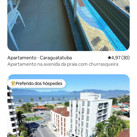
Apartamento ⋅ Caraguatatuba
4,97 de uma a
4,97 (30)
Apartamento na avenida da praia com churrasqueira
Preferido dos hóspedes
Entre os melhores preferidos dos hóspedes