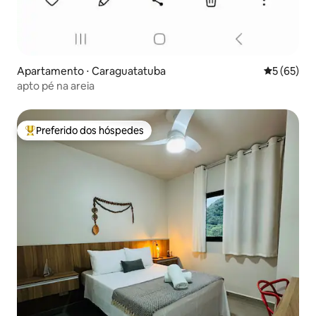
Apartamento ⋅ Caraguatatuba
5 de uma a
5 (65)
apto pé na areia
Preferido dos hóspedes
Entre os melhores preferidos dos hóspedes