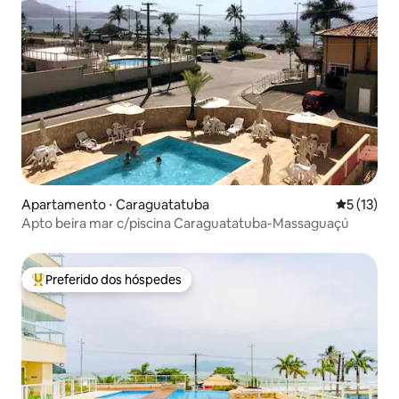
Apartamento ⋅ Caraguatatuba
5 de uma a
5 (13)
Apto beira mar c/piscina Caraguatatuba-Massaguaçú
Preferido dos hóspedes
Entre os melhores preferidos dos hóspedes