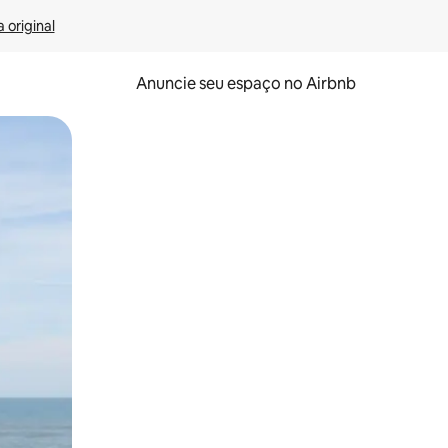
 original
Anuncie seu espaço no Airbnb
 deslizando o dedo na tela.