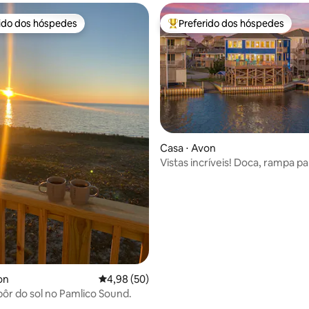
caiaques
rido dos hóspedes
Preferido dos hóspedes
 melhores preferidos dos hóspedes
Entre os melhores preferidos d
Casa ⋅ Avon
Vistas incríveis! Doca, rampa pa
canoas, banheira de hidromas
média de 5, 80 avaliações
on
4,98 de uma avaliação média de 5, 50 avalia
4,98 (50)
pôr do sol no Pamlico Sound.