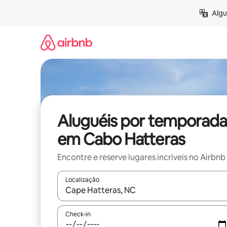
Pular
Algu
para
o
conteúdo
Aluguéis por temporada
em Cabo Hatteras
Encontre e reserve lugares incríveis no Airbnb
Localização
Quando os resultados estiverem disponíveis, expl
Check-in