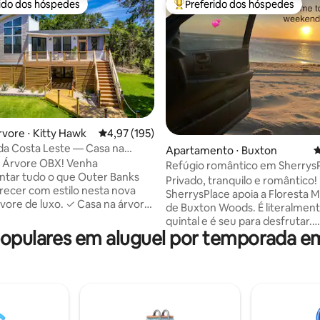
rido dos hóspedes
Preferido dos hóspedes
 melhores preferidos dos hóspedes
Entre os melhores preferidos d
rvore ⋅ Kitty Hawk
4,97 de uma avaliação média de 5, 195 avalia
4,97 (195)
édia de 5, 189 avaliações
 da Costa Leste — Casa na
Apartamento ⋅ Buxton
4
BX
a Árvore OBX! Venha
Refúgio romântico em SherrysP
tar tudo o que Outer Banks
Ilha Hatteras
Privado, tranquilo e romântico!
recer com estilo nesta nova
SherrysPlace apoia a Floresta M
 luxo. ✓ Casa na árvore
de Buxton Woods. É literalment
 ✓
quintal e é seu para desfrutar.
eiras de imersão ao ar livre
pulares em aluguel por temporada e
Caminhadas, ciclismo, observa
ao ar✓ livre com dois chuveiros
pássaros, tudo ao seu alcance
 king Lareira ✓
acesso à praia local a uma curta
de bicicleta (menos de 3 milhas). A luz 
de efeito chuva ✓
Farol do Cabo Hatteras brilha a
e treino Máquina de✓
copas das árvores à noite, uma
pa Wi-Fi rápido e✓
nossas coisas favoritas. Mas por favor leia