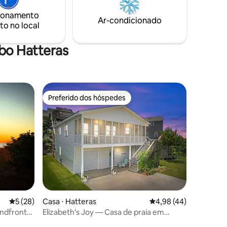
livre com 2 chuveiros de efeito chuva º
spede diz
Sauna de barril tradicional º Cozinha
ionamento
 seu
Ar-condicionado
completa º Acabamentos sofisticados
to no local
- Músicos
:)
bo Hatteras
Preferido dos hóspedes
os hóspedes
Preferido dos hóspedes
ções
5 de uma avaliação média de 5, 28 avaliações
5 (28)
Casa ⋅ Hatteras
4,98 de uma avaliação
4,98 (44)
ndfront
Elizabeth's Joy — Casa de praia em
em e
Hatteras