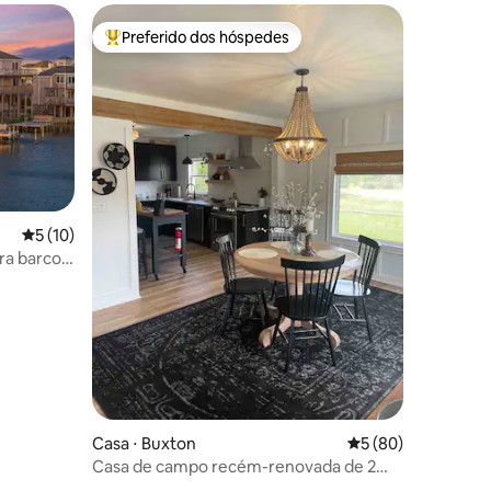
Preferido dos hóspedes
os hóspedes
Entre os melhores preferidos dos hóspedes
5 de uma avaliação média de 5, 10 avaliações
5 (10)
ra barco,
sagem
ções
Casa ⋅ Buxton
5 de uma avaliação
5 (80)
Casa de campo recém-renovada de 2
quartos a poucos minutos da praia