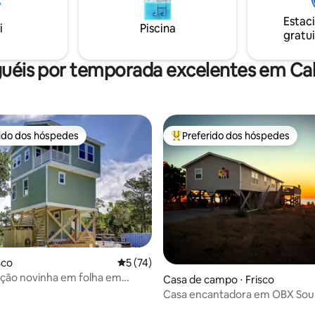
nossos comentários! Nosso hó
ama e toalhas inclusas! ✓
Estac
melhor! Deixe SherrysPlace ser
i
Piscina
ondicionador e sabonete
gratui
espaço... Para sua informação 
clusos!
são bem-vindos, nós gostamos! 
guéis por temporada excelentes em Ca
rido dos hóspedes
Preferido dos hóspedes
 melhores preferidos dos hóspedes
Entre os melhores preferidos d
sco
5 de uma avaliação média de 5, 74 avalia
5 (74)
ão novinha em folha em
média de 5, 45 avaliações
Casa de campo ⋅ Frisco
Casa encantadora em OBX Sou
com banheira de hidromassag