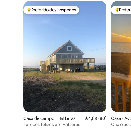
Preferido dos hóspedes
Prefe
Entre os melhores preferidos dos hóspedes
Entre os
Casa de campo ⋅ Hatteras
4,89 de uma avaliação 
4,89 (80)
Casa ⋅ Av
Tempos felizes em Hatteras
Chalé ao 