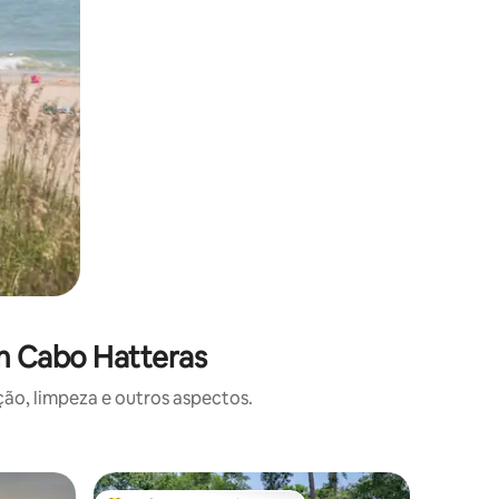
m Cabo Hatteras
o, limpeza e outros aspectos.
Apartame