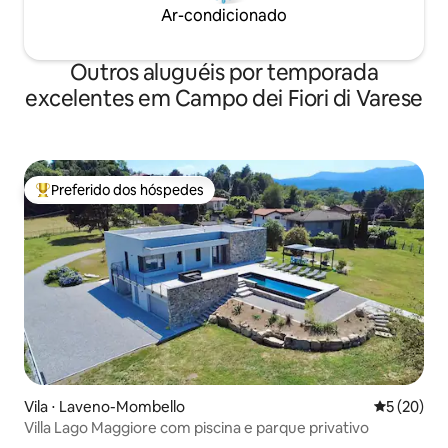
Ar-condicionado
Outros aluguéis por temporada
excelentes em Campo dei Fiori di Varese
Preferido dos hóspedes
Entre os melhores preferidos dos hóspedes
Vila ⋅ Laveno-Mombello
5 de uma a
5 (20)
Villa Lago Maggiore com piscina e parque privativo