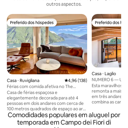
outros aspectos.
Preferido dos hóspedes
Preferido dos hó
Preferido dos hóspedes
Preferido dos hó
Casa ⋅ Laglio
NUMERO 6 — Uma 
Casa ⋅ Ruvigliana
4,96 de uma avaliação média de 
4,96 (138)
Lago Como, Itália.
Esta maravilhosa 
Férias com comida afetiva no The
remonta a mais de
Panorama House Lugano
Casa de férias espaçosa e
em três andares, s
elegantemente decorada para até 4
combina as caracte
pessoas em dois andares com cerca de
quartos e banhei
100 metros quadrados de espaço ao ar
lindamente projet
Comodidades populares em aluguel por
livre. 2 varandas + terraço com 30
frente à água do 
metros quadrados adicionais convidam
temporada em Campo dei Fiori di
andar se abre par
para banhos de sol, relaxar e desfrutar.