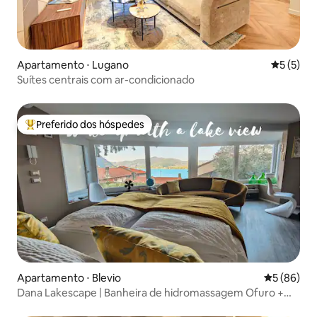
Apartamento ⋅ Lugano
5 de uma 
5 (5)
Suítes centrais com ar-condicionado
Preferido dos hóspedes
Entre os melhores preferidos dos hóspedes
Apartamento ⋅ Blevio
5 de uma a
5 (86)
Dana Lakescape | Banheira de hidromassagem Ofuro +
Jardim | Blevio