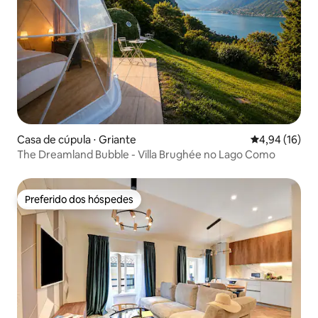
Casa de cúpula ⋅ Griante
4,94 de uma a
4,94 (16)
The Dreamland Bubble - Villa Brughée no Lago Como
Preferido dos hóspedes
Preferido dos hóspedes