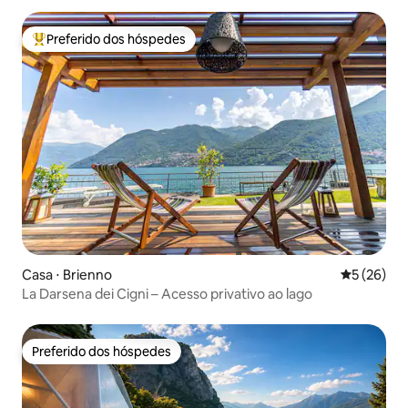
Preferido dos hóspedes
Entre os melhores preferidos dos hóspedes
Casa ⋅ Brienno
5 de uma a
5 (26)
La Darsena dei Cigni – Acesso privativo ao lago
Preferido dos hóspedes
Preferido dos hóspedes