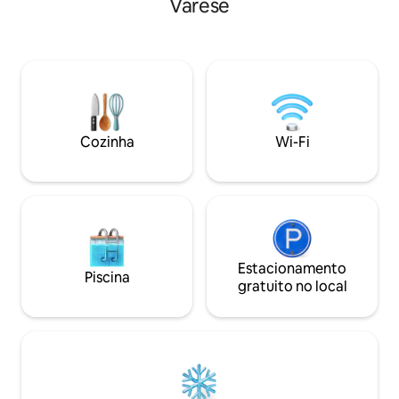
Varese
no telhado que of
Todos os quartos são projetados
externas, áreas pa
individualmente e têm uma vista
deslumbrantes do 
deslumbrante do Lago de Lugano e das
uma série de luga
montanhas. A privacidade é muito
beber, lojas locais
importante aqui, porque, como última
uma pequena prai
casa na rua e localizada diretamente na
estacionamento n
floresta, você não será incomodado - e
ainda assim estará a apenas 10 minutos
Cozinha
Wi-Fi
de carro do centro de Lugano.
Estacionamento
Piscina
gratuito no local