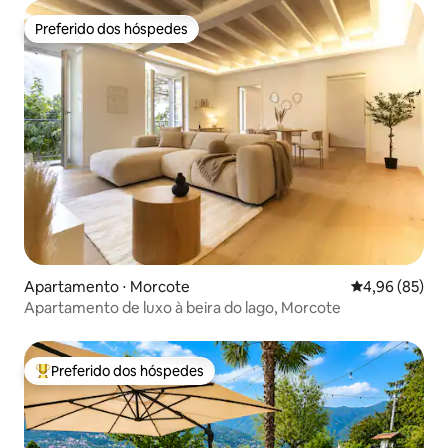
Preferido dos hóspedes
Preferido dos hóspedes
Apartamento ⋅ Morcote
4,96 de uma a
4,96 (85)
Apartamento de luxo à beira do lago, Morcote
Preferido dos hóspedes
Entre os melhores preferidos dos hóspedes