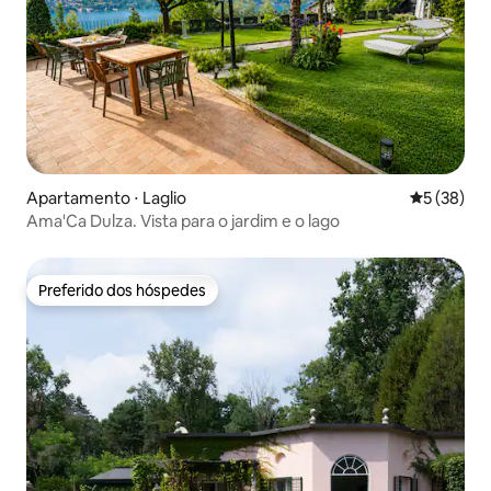
Apartamento ⋅ Laglio
5 de uma a
5 (38)
Ama'Ca Dulza. Vista para o jardim e o lago
Preferido dos hóspedes
Preferido dos hóspedes