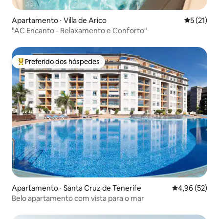
Apartamento ⋅ Villa de Arico
5 de uma a
5 (21)
"AC Encanto - Relaxamento e Conforto"
Preferido dos hóspedes
Entre os melhores preferidos dos hóspedes
Apartamento ⋅ Santa Cruz de Tenerife
4,96 de uma a
4,96 (52)
Belo apartamento com vista para o mar