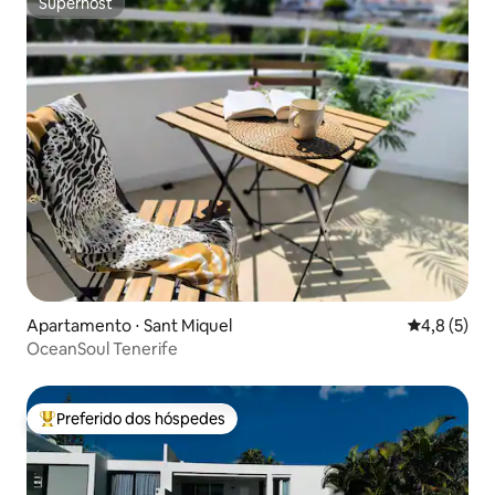
Superhost
Superhost
Apartamento ⋅ Sant Miquel
4,8 de uma 
4,8 (5)
OceanSoul Tenerife
Preferido dos hóspedes
Entre os melhores preferidos dos hóspedes