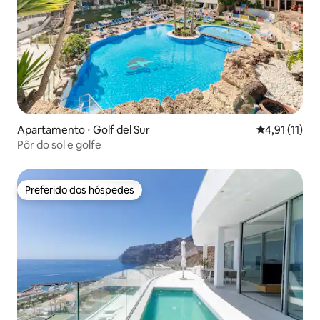
Apartamento ⋅ Golf del Sur
4,91 de uma a
4,91 (11)
Pôr do sol e golfe
Preferido dos hóspedes
Preferido dos hóspedes