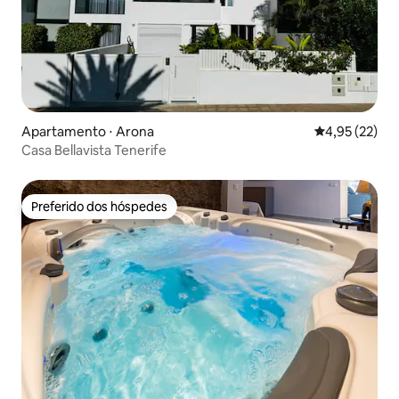
Apartamento ⋅ Arona
4,95 de uma a
4,95 (22)
Casa Bellavista Tenerife
Preferido dos hóspedes
Preferido dos hóspedes