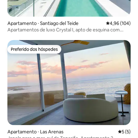
Apartamento ⋅ Santiago del Teide
4,96 de uma av
4,96 (104)
Apartamentos de luxo Crystal I, apto de esquina com...
Preferido dos hóspedes
Preferido dos hóspedes
Apartamento ⋅ Las Arenas
5 de uma 
5 (5)