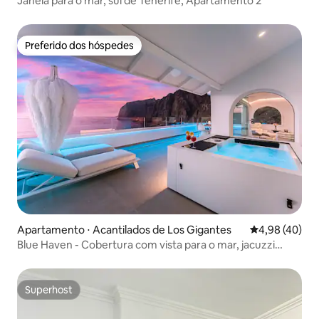
Janela para o mar, sul de Tenerife, Apartamento 2
Preferido dos hóspedes
Preferido dos hóspedes
Apartamento ⋅ Acantilados de Los Gigantes
4,98 de uma a
4,98 (40)
Blue Haven - Cobertura com vista para o mar, jacuzzi
privativa
Superhost
Superhost