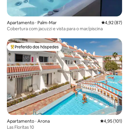
Apartamento ⋅ Palm-Mar
4,92 de uma a
4,92 (87)
Cobertura com jacuzzi e vista para o mar/piscina
Preferido dos hóspedes
Entre os melhores preferidos dos hóspedes
Apartamento ⋅ Arona
4,95 de uma av
4,95 (101)
Las Floritas 10