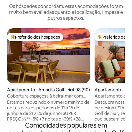
Os hóspedes concordam: estas acomodações foram
muito bem avaliadas quanto a localização, limpeza e
outros aspectos.
Preferido dos hóspedes
Preferido dos 
Entre os melhores preferidos dos hóspedes
Entre os melhore
Apartamento ⋅ Amarilla Golf
4,98 de uma avaliação média de
4,98 (90)
Apartamento ⋅ Oas
Cobertura espaçosa à beira-mar com
Apartamento de d
vistas incríveis
piscinas
Estamos reduzindo o número mínimo de
Descubra nosso e
noites para os períodos de 11 a 15 de
de design (71 m², 
junho e de 21 a 25 de junho! SUPER
Golf del Sur, Tener
PREÇO💰 ** -5% +7 noites e -30% +28
que buscam confor
Comodidades populares em
noites** ☀️🏖️ Descubra com os amigos a
Desfrute de um t
elegância e o conforto em nossa
vista para o Monte