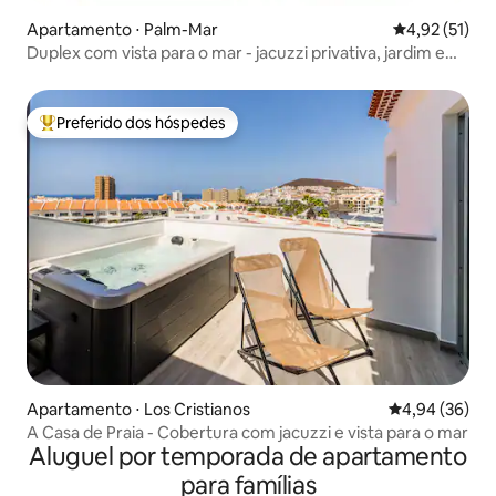
Apartamento ⋅ Palm-Mar
4,92 de uma a
4,92 (51)
Duplex com vista para o mar - jacuzzi privativa, jardim e
terras
Preferido dos hóspedes
Entre os melhores preferidos dos hóspedes
Apartamento ⋅ Los Cristianos
4,94 de uma a
4,94 (36)
A Casa de Praia - Cobertura com jacuzzi e vista para o mar
Aluguel por temporada de apartamento
para famílias