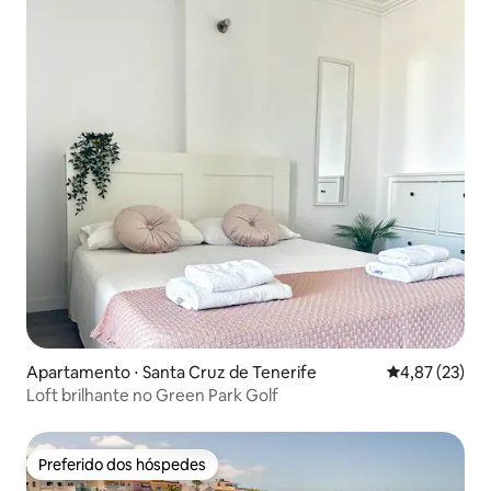
Apartamento ⋅ Santa Cruz de Tenerife
4,87 de uma a
4,87 (23)
Loft brilhante no Green Park Golf
Preferido dos hóspedes
Preferido dos hóspedes