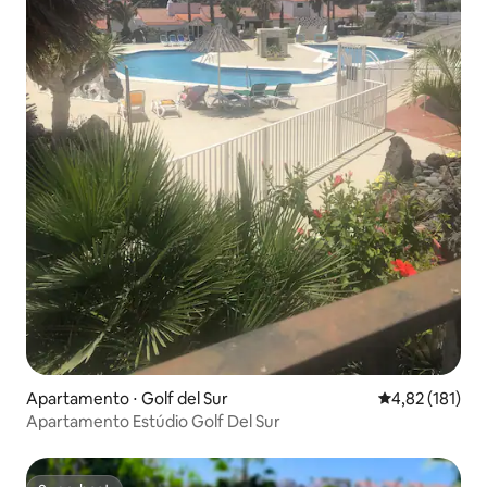
Apartamento ⋅ Golf del Sur
4,82 de uma av
4,82 (181)
Apartamento Estúdio Golf Del Sur