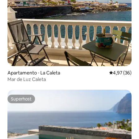
Apartamento ⋅ La Caleta
4,97 de uma a
4,97 (36)
Mar de Luz Caleta
Superhost
Superhost