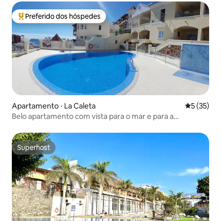
Preferido dos hóspedes
Entre os melhores preferidos dos hóspedes
Apartamento ⋅ La Caleta
5 de uma a
5 (35)
Belo apartamento com vista para o mar e para a
montanha
Superhost
Superhost