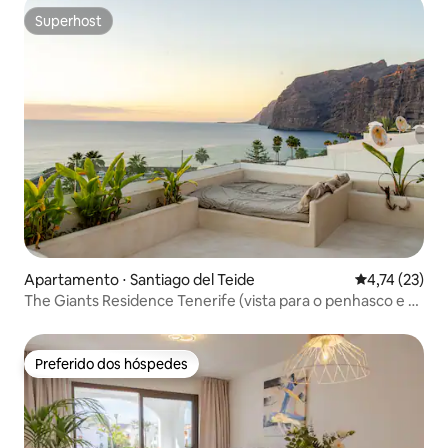
Superhost
Superhost
Apartamento ⋅ Santiago del Teide
4,74 de uma a
4,74 (23)
The Giants Residence Tenerife (vista para o penhasco e o
mar)
Preferido dos hóspedes
Preferido dos hóspedes