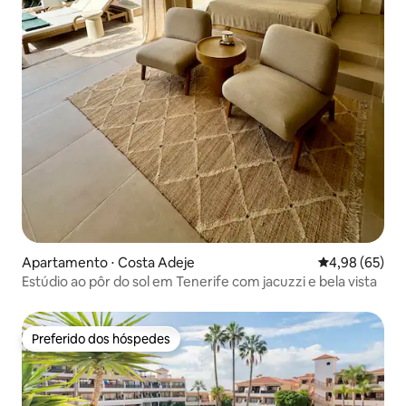
Apartamento ⋅ Costa Adeje
4,98 de uma a
4,98 (65)
Estúdio ao pôr do sol em Tenerife com jacuzzi e bela vista
Preferido dos hóspedes
Preferido dos hóspedes