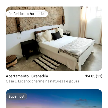
Preferido dos hóspedes
Preferido dos hóspedes
Apartamento ⋅ Granadilla
4,85 de uma a
4,85 (33)
Casa El Escaño: charme na natureza e jacuzzi
Superhost
Superhost