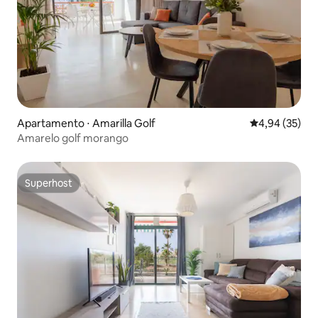
Apartamento ⋅ Amarilla Golf
4,94 de uma a
4,94 (35)
Amarelo golf morango
Superhost
Superhost