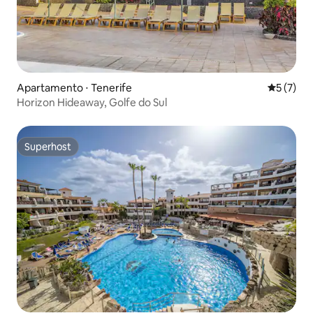
Apartamento ⋅ Tenerife
5 de uma 
5 (7)
Horizon Hideaway, Golfe do Sul
Superhost
Superhost