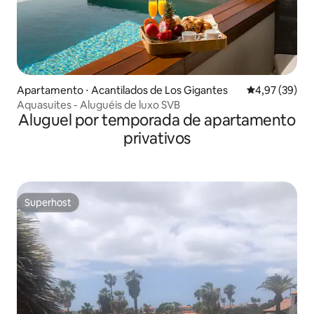
Apartamento ⋅ Acantilados de Los Gigantes
4,97 de uma a
4,97 (39)
Aquasuites - Aluguéis de luxo SVB
Aluguel por temporada de apartamento
privativos
Superhost
Superhost