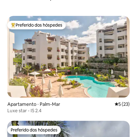
Preferido dos hóspedes
Entre os melhores preferidos dos hóspedes
Apartamento ⋅ Palm-Mar
5 de uma a
5 (23)
Luxe star - IS 2.4
Preferido dos hóspedes
Preferido dos hóspedes