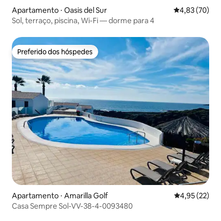
Apartamento ⋅ Oasis del Sur
4,83 de uma a
4,83 (70)
Sol, terraço, piscina, Wi-Fi — dorme para 4
Preferido dos hóspedes
Preferido dos hóspedes
Apartamento ⋅ Amarilla Golf
4,95 de uma a
4,95 (22)
Casa Sempre Sol-VV-38-4-0093480