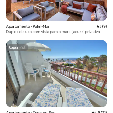
Apartamento ⋅ Palm-Mar
5 de uma 
5 (9)
Duplex de luxo com vista para o mar e jacuzzi privativa
Superhost
Superhost
Apartamento ⋅ Oasis del Sur
4,9 de uma a
4,9 (21)