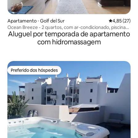
Apartamento ⋅ Golf del Sur
4,85 de uma a
4,85 (27)
Ocean Breeze - 2 quartos, com ar-condicionado, piscina
Aluguel por temporada de apartamento
aquecida, Wi-Fi
com hidromassagem
Preferido dos hóspedes
Preferido dos hóspedes