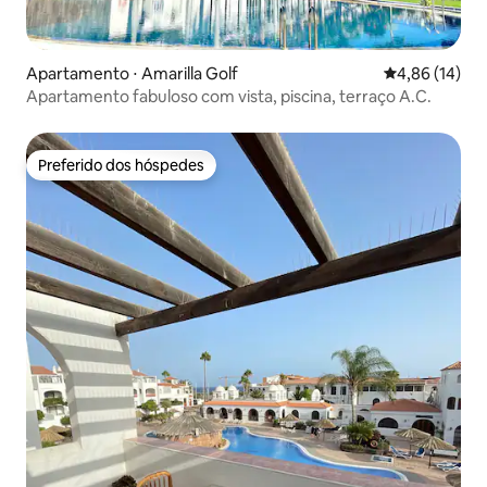
Apartamento ⋅ Amarilla Golf
4,86 de uma a
4,86 (14)
Apartamento fabuloso com vista, piscina, terraço A.C.
Preferido dos hóspedes
Preferido dos hóspedes