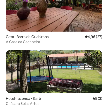
Casa ⋅ Barra de Guabiraba
4,96 de uma a
4,96 (27)
A Casa da Cachoeira
Hotel-fazenda ⋅ Sairé
5 de uma 
5 (3)
Chácara Belas Artes