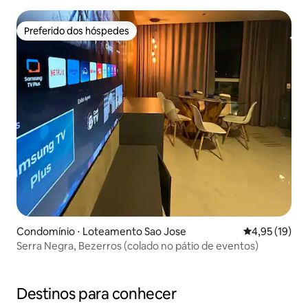
Preferido dos hóspedes
Preferido dos hóspedes
Condomínio ⋅ Loteamento Sao Jose
4,95 de uma a
4,95 (19)
Serra Negra, Bezerros (colado no pátio de eventos)
Destinos para conhecer