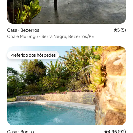
Casa ⋅ Bezerros
5 de uma 
5 (5)
Chalé Mulungú - Serra Negra, Bezerros/PE
Preferido dos hóspedes
Preferido dos hóspedes
Casa ⋅ Bonito
4,96 de uma a
4,96 (92)