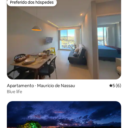
Preferido dos hóspedes
Preferido dos hóspedes
Apartamento ⋅ Maurício de Nassau
5 de uma 
5 (6)
Blue life