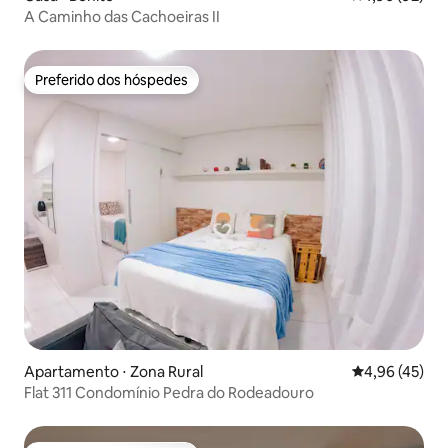
A Caminho das Cachoeiras II
Preferido dos hóspedes
Preferido dos hóspedes
Apartamento ⋅ Zona Rural
4,96 de uma a
4,96 (45)
Flat 311 Condomínio Pedra do Rodeadouro