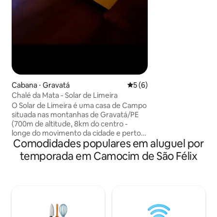
Cabana ⋅ Gravatá
5 de uma avaliação média d
5 (6)
Chalé da Mata - Solar de Limeira
O Solar de Limeira é uma casa de Campo
situada nas montanhas de Gravatá/PE
(700m de altitude, 8km do centro -
longe do movimento da cidade e perto
Comodidades populares em aluguel por
do clima ameno da montanha). Somos o
destino perfeito para o amante do vinho,
temporada em Camocim de São Félix
café e livros, ou para os que buscam o
silêncio e conexão com a natureza. Os
chalés foram planejados para todo o
conforto e independência de seus
hóspedes, com cozinha completa.
Estamos na fase de "soft open" onde o
paisagismo e mini mercado estão sendo