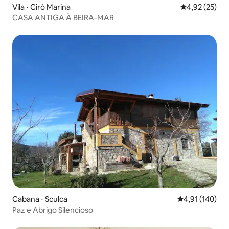
Vila ⋅ Cirò Marina
4,92 de uma a
4,92 (25)
CASA ANTIGA À BEIRA-MAR
Cabana ⋅ Sculca
4,91 de uma av
4,91 (140)
Paz e Abrigo Silencioso