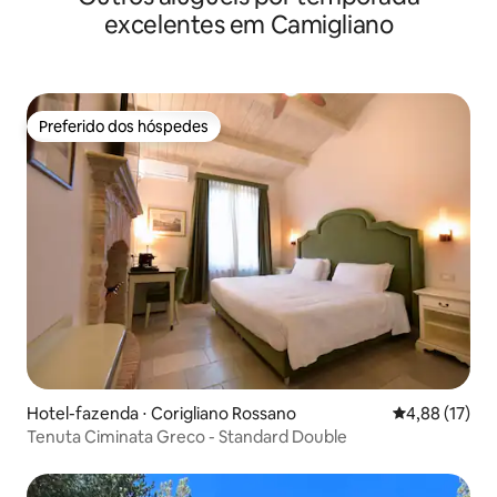
excelentes em Camigliano
Preferido dos hóspedes
Preferido dos hóspedes
Hotel-fazenda ⋅ Corigliano Rossano
4,88 de uma a
4,88 (17)
Tenuta Ciminata Greco - Standard Double