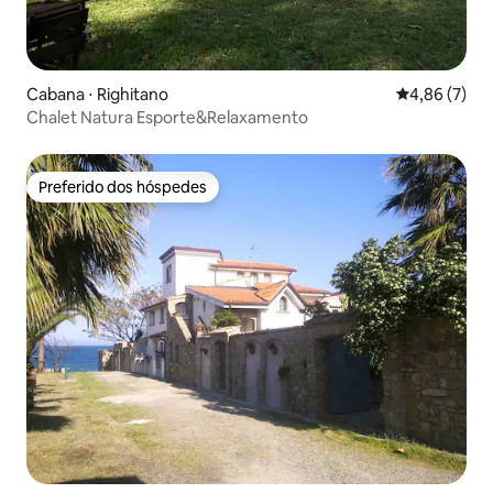
Cabana ⋅ Righitano
4,86 de uma 
4,86 (7)
Chalet Natura Esporte&Relaxamento
Preferido dos hóspedes
Preferido dos hóspedes