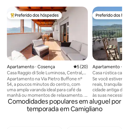
Preferido dos hóspedes
Preferido dos hó
Entre os melhores preferidos dos hóspedes
Preferido dos hó
Apartamento ⋅ Cosença
5 de uma avaliação média de
5 (20)
Apartamento ⋅ Pie
Casa Raggio di Sole Luminosa, Central,
Casa rústica calab
Sua.
cidade
Apartamento na Via Pietro Buffone nº
Se você estiver pr
54, a poucos minutos do centro, com
reais, tranquilas 
uma ampla varanda ideal para café da
cidade antiga da C
manhã ou momentos de relaxamento. A
às suas necessida
Comodidades populares em aluguel por
5 minutos do município de Cosenza e a
cidade antiga, a 1
300 m de Corso Mazzini, a rua principal
Hoje em dia, apen
temporada em Camigliano
da cidade. Vista da Ponte de Calatrava
aqui. Meu pai reno
Tem estacionamento privativo e
família: uma casa 
gratuito no prédio (estacionamento com
andares com uma 
barreira e câmeras) e todas as
sobre o Mar da Cal