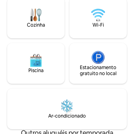
comodidades: Wi-Fi rápido, máquina de
um casal que está
lavar roupa, máquina de lavar louça,
tradição da Calábria. Importante: a 
cozinha equipada e ar condicionado.
maneira de chegar
Perfeito para quem procura praticidade,
Pietrapaola é de c
Cozinha
Wi-Fi
conforto e uma localização estratégica.
público ou táxi
Estacionamento
Piscina
gratuito no local
Ar-condicionado
Outros aluguéis por temporada