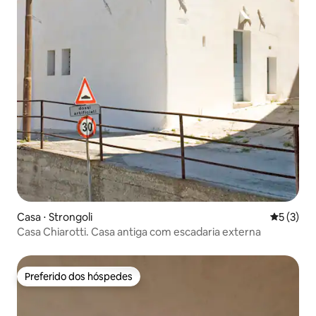
Casa ⋅ Strongoli
5 de uma 
5 (3)
Casa Chiarotti. Casa antiga com escadaria externa
Preferido dos hóspedes
Preferido dos hóspedes