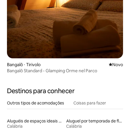
Bangalô ⋅ Tirivolo
Novo lugar
Novo
Bangalô Standard - Glamping Orme nel Parco
Destinos para conhecer
Outros tipos de acomodações
Coisas para fazer
Aluguéis de espaços ideais para famílias
Aluguel por temporada de flats
Calábria
Calábria