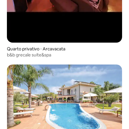
Quarto privativo ⋅ Arcavacata
b&b grecale suíte&spa