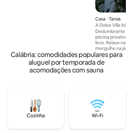
de Policastro e pores do sol que
permanecerão em seu coração. Esta
elegante residência de 250 metros
quadrados, imersa em 1.000 metros
Casa ⋅ Tarsia
quadrados de jardim mediterrâneo, é o
A Dolce Villa Itália
lugar perfeito para quem procura
Deslumbrante vila 
privacidade, beleza e conforto, a poucos
piscina privativa, 
minutos das praias e maravilhas da costa
livre. Relaxe na piscina privativa,
lucaniana.
mergulhe na jacuz
Calábria: comodidades populares para
após um dia de exploração.
uma grande área 
aluguel por temporada de
ar livre com churr
acomodações com sauna
pizza a lenha, mes
espaço para jantar
Perfeito para famíl
que procuram um r
um toque de indulg
Estacionamento no local -30 
praia -30 minut
Cozinha
Wi-Fi