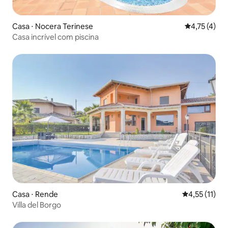
Casa ⋅ Nocera Terinese
4,75 de uma 
4,75 (4)
Casa incrível com piscina
Casa ⋅ Rende
4,55 de uma a
4,55 (11)
Villa del Borgo