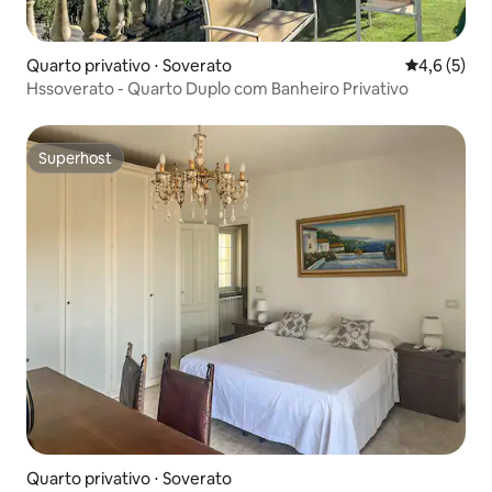
Quarto privativo ⋅ Soverato
4,6 de uma 
4,6 (5)
Hssoverato - Quarto Duplo com Banheiro Privativo
Superhost
Superhost
Quarto privativo ⋅ Soverato