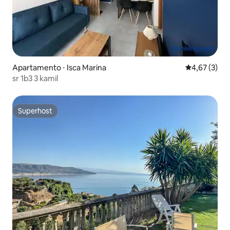
Apartamento ⋅ Isca Marina
4,67 de uma 
4,67 (3)
sr 1b3 3 kamil
Superhost
Superhost