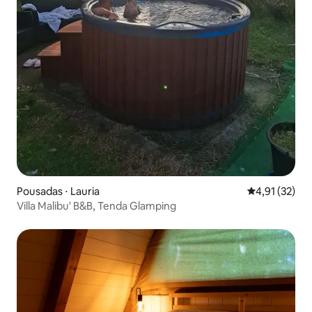
Pousadas ⋅ Lauria
4,91 de uma a
4,91 (32)
Villa Malibu' B&B, Tenda Glamping