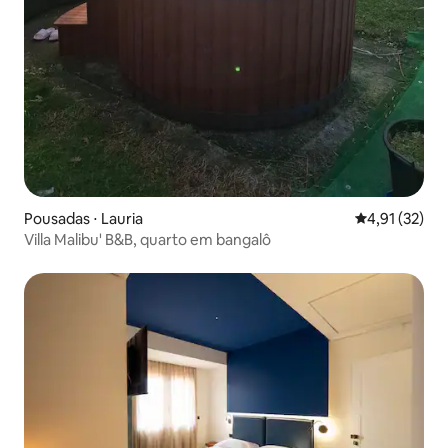
Pousadas ⋅ Lauria
4,91 de uma a
4,91 (32)
Villa Malibu' B&B, quarto em bangalô