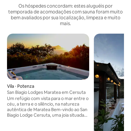
Os hóspedes concordam: estes aluguéis por
temporada de acomodações com sauna foram muito
bem avaliados por sua localização, limpeza e muito
mais.
Vila ⋅ Potenza
San Biagio Lodges Maratea em Cersuta
Um refúgio com vista para o mar entre o
céu, a terra e o silêncio, na natureza
autêntica de Maratea Bem-vindo ao San
Biagio Lodge Cersuta, uma joia situada
em natureza intocada, com vista para o
mar e uma vista deslumbrante do Golfo