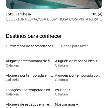
Loft ⋅ Parghelia
5 de uma 
5 (4)
COBERTURA ESPAÇOSA E LUMINOSA COM VISTA PARA O
MAR
Destinos para conhecer
Outros tipos de acomodações
Coisas para fazer
Aluguel por temporada de flats
Aluguéis de espaços ideais para famílias
Calábria
Calábria
Aluguéis por temporada em hotéis-fazenda
Aluguéis por temporada com café da manhã
Calábria
Calábria
Locações por temporada com piscina
Pousadas
Calábria
Calábria
Aluguéis de espaços em frente à praia
Mostrar mais