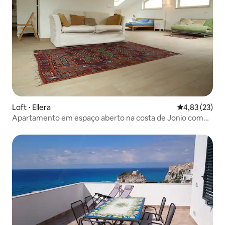
Loft ⋅ Ellera
4,83 de uma a
4,83 (23)
Apartamento em espaço aberto na costa de Jonio com
vista para o mar