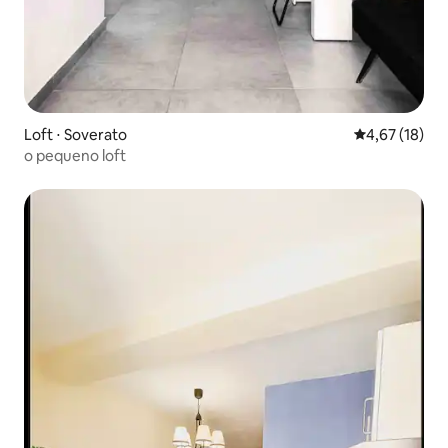
Loft ⋅ Soverato
4,67 de uma a
4,67 (18)
o pequeno loft