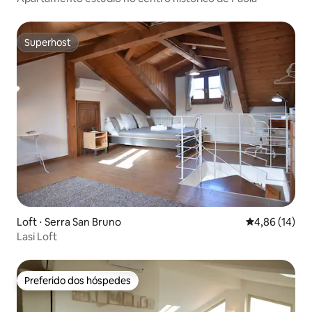
Superhost
Superhost
Loft ⋅ Serra San Bruno
4,86 de uma a
4,86 (14)
Lasi Loft
Preferido dos hóspedes
Preferido dos hóspedes