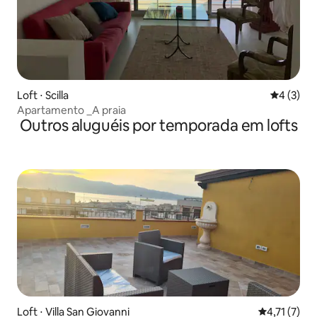
Loft ⋅ Scilla
4 de uma 
4 (3)
Apartamento _A praia
Outros aluguéis por temporada em lofts
Loft ⋅ Villa San Giovanni
4,71 de uma 
4,71 (7)