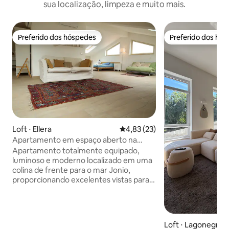
sua localização, limpeza e muito mais.
Preferido dos hóspedes
Preferido dos hó
Preferido dos hóspedes
Preferido dos hó
Loft ⋅ Ellera
4,83 de uma avaliação média de
4,83 (23)
Apartamento em espaço aberto na
costa de Jonio com vista para o mar
Apartamento totalmente equipado,
luminoso e moderno localizado em uma
colina de frente para o mar Jonio,
proporcionando excelentes vistas para o
mar e para a montanha. Ideal para casais
ou famílias pequenas, pode acomodar
até 4 pessoas - 2 adultos | 2 crianças O
apartamento tem sua própria varanda e
Loft ⋅ Lagonegro
está equipado com ar condicionado por