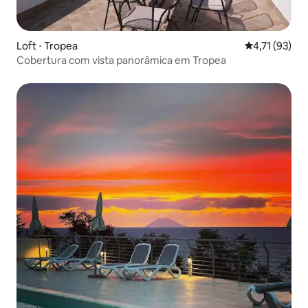
Loft ⋅ Tropea
4,71 de uma a
4,71 (93)
Cobertura com vista panorâmica em Tropea