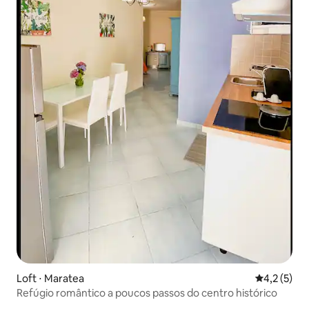
Loft ⋅ Maratea
4,2 de uma 
4,2 (5)
Refúgio romântico a poucos passos do centro histórico