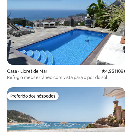
Casa ⋅ Lloret de Mar
4,95 de uma av
4,95 (109)
Refúgio mediterrâneo com vista para o pôr do sol
Preferido dos hóspedes
Preferido dos hóspedes