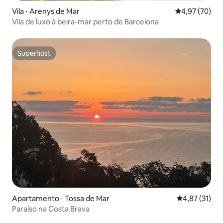
Vila ⋅ Arenys de Mar
4,97 de uma a
4,97 (70)
Vila de luxo à beira-mar perto de Barcelona
Superhost
Superhost
Apartamento ⋅ Tossa de Mar
4,87 de uma a
4,87 (31)
Paraíso na Costa Brava