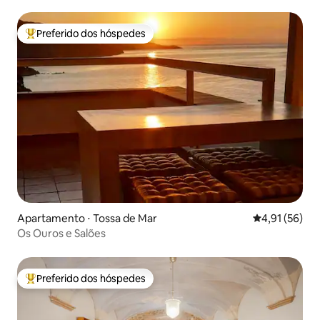
Preferido dos hóspedes
Entre os melhores preferidos dos hóspedes
Apartamento ⋅ Tossa de Mar
4,91 de uma a
4,91 (56)
Os Ouros e Salões
Preferido dos hóspedes
Entre os melhores preferidos dos hóspedes