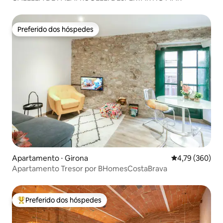
Preferido dos hóspedes
Preferido dos hóspedes
Apartamento ⋅ Girona
4,79 de uma av
4,79 (360)
Apartamento Tresor por BHomesCostaBrava
Preferido dos hóspedes
Entre os melhores preferidos dos hóspedes