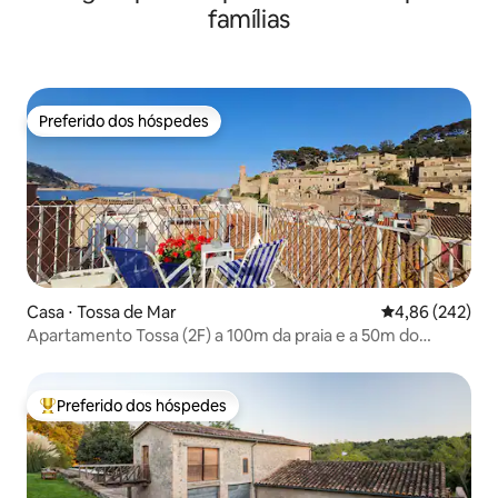
famílias
Preferido dos hóspedes
Preferido dos hóspedes
Casa ⋅ Tossa de Mar
4,86 de uma ava
4,86 (242)
Apartamento Tossa (2F) a 100m da praia e a 50m do
castelo
Preferido dos hóspedes
Entre os melhores preferidos dos hóspedes