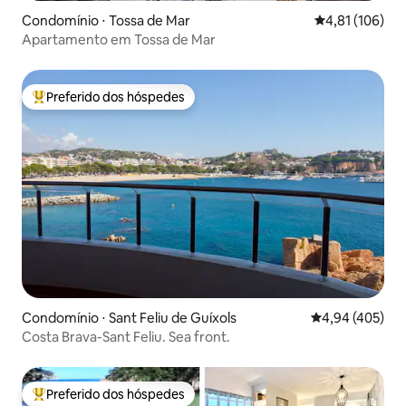
Condomínio ⋅ Tossa de Mar
4,81 de uma av
4,81 (106)
Apartamento em Tossa de Mar
Preferido dos hóspedes
Entre os melhores preferidos dos hóspedes
Condomínio ⋅ Sant Feliu de Guíxols
4,94 de uma av
4,94 (405)
Costa Brava-Sant Feliu. Sea front.
Preferido dos hóspedes
Entre os melhores preferidos dos hóspedes