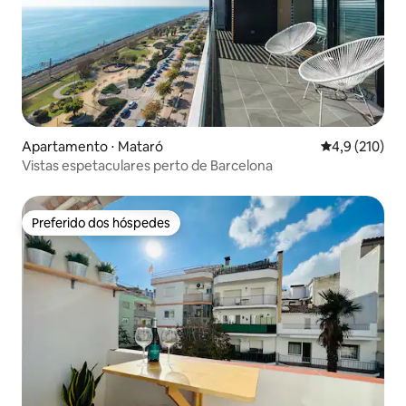
Apartamento ⋅ Mataró
4,9 de uma av
4,9 (210)
Vistas espetaculares perto de Barcelona
Preferido dos hóspedes
Preferido dos hóspedes