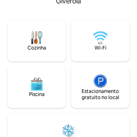
Giverola
pequena cidade de
para escapadas e férias na Costa Brava,
oferece grande tr
oferecendo tranquilidade, conforto e
da natureza. A casa tem 4 quartos
proximidade a todas as comodidades. O
duplos com banheiro. Vila de l
parque aquático Water World fica a 2
Tossa de Mar perto
minutos de distância. Há um
e piscina. Locali
supermercado e um posto de gasolina a
urbanização priv
1 minuto de distância.
priv...
Cozinha
Wi-Fi
Estacionamento
Piscina
gratuito no local