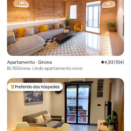
Apartamento ⋅ Girona
4,93 de uma av
4,93 (104)
BL15Girona- Lindo apartamento novo
Preferido dos hóspedes
Entre os melhores preferidos dos hóspedes