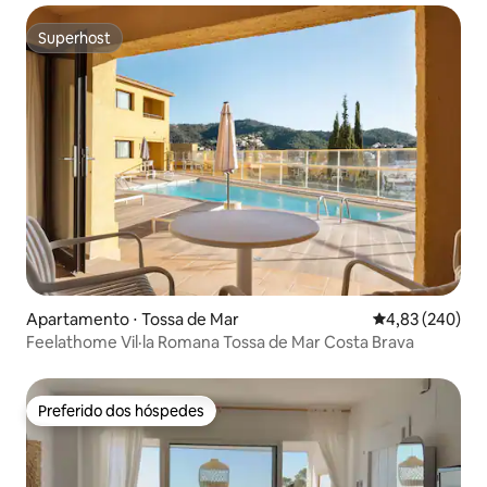
Superhost
Superhost
Apartamento ⋅ Tossa de Mar
4,83 de uma ava
4,83 (240)
Feelathome Vil·la Romana Tossa de Mar Costa Brava
Preferido dos hóspedes
Preferido dos hóspedes