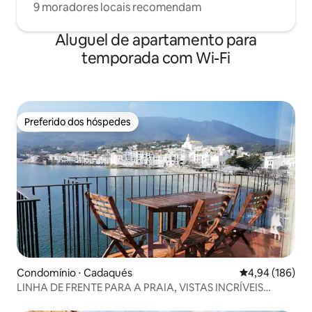
9 moradores locais recomendam
Aluguel de apartamento para
temporada com Wi-Fi
Preferido dos hóspedes
Preferido dos hóspedes
Condomínio ⋅ Cadaqués
4,94 de uma av
4,94 (186)
LINHA DE FRENTE PARA A PRAIA, VISTAS INCRÍVEIS
(P11.PB)