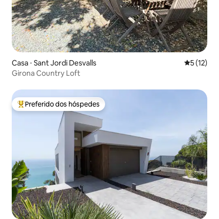
Casa ⋅ Sant Jordi Desvalls
5 de uma a
5 (12)
Girona Country Loft
Preferido dos hóspedes
Entre os melhores preferidos dos hóspedes