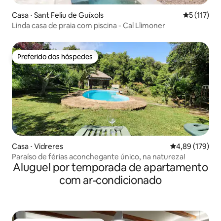
Casa ⋅ Sant Feliu de Guíxols
5 de uma av
5 (117)
Linda casa de praia com piscina - Cal Llimoner
Preferido dos hóspedes
Preferido dos hóspedes
Casa ⋅ Vidreres
4,89 de uma av
4,89 (179)
Paraíso de férias aconchegante único, na natureza!
Aluguel por temporada de apartamento
com ar-condicionado