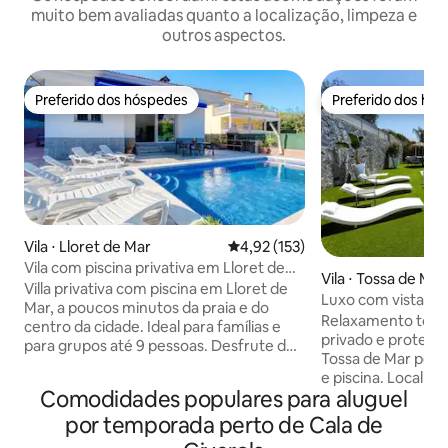
muito bem avaliadas quanto a localização, limpeza e
outros aspectos.
Preferido dos hóspedes
Preferido dos hó
Preferido dos hóspedes
Preferido dos hó
Vila ⋅ Lloret de Mar
4,92 de uma avaliação média de 
4,92 (153)
Vila com piscina privativa em Lloret de
Vila ⋅ Tossa de Mar
Mar
Villa privativa com piscina em Lloret de
Luxo com vista para
Mar, a poucos minutos da praia e do
Relaxamento tota
centro da cidade. Ideal para famílias e
privado e protegido Vila de lux
para grupos até 9 pessoas. Desfrute de
Tossa de Mar perto
uma casa espaçosa e acolhedora com
e piscina. Locali
piscina privativa, ampla área externa
Comodidades populares para aluguel
urbanização priva
com churrasqueira para refeições
praia privativa co
por temporada perto de Cala de
compartilhadas e áreas de lazer (mesa
As melhores vista
de pingue-pongue e basquete). Perfeito