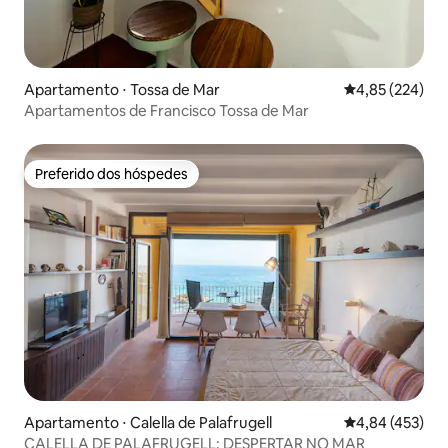
Apartamento ⋅ Tossa de Mar
4,85 de uma av
4,85 (224)
Apartamentos de Francisco Tossa de Mar
Preferido dos hóspedes
Preferido dos hóspedes
Apartamento ⋅ Calella de Palafrugell
4,84 de uma av
4,84 (453)
CALELLA DE PALAFRUGELL: DESPERTAR NO MAR