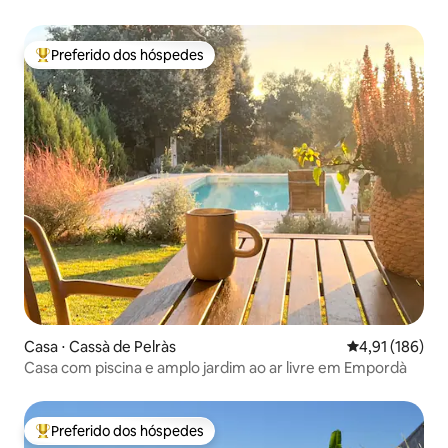
Preferido dos hóspedes
Entre os melhores preferidos dos hóspedes
Casa ⋅ Cassà de Pelràs
4,91 de uma av
4,91 (186)
Casa com piscina e amplo jardim ao ar livre em Empordà
Preferido dos hóspedes
Entre os melhores preferidos dos hóspedes