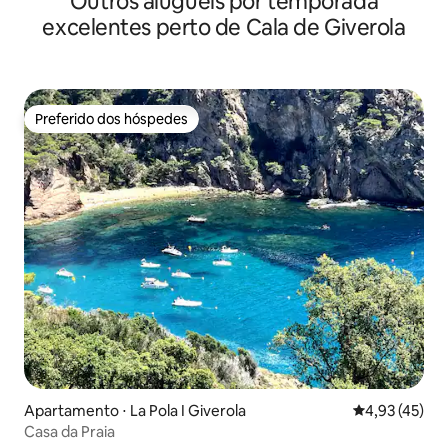
Outros aluguéis por temporada
excelentes perto de Cala de Giverola
Preferido dos hóspedes
Preferido dos hóspedes
Apartamento ⋅ La Pola I Giverola
4,93 de uma a
4,93 (45)
Casa da Praia