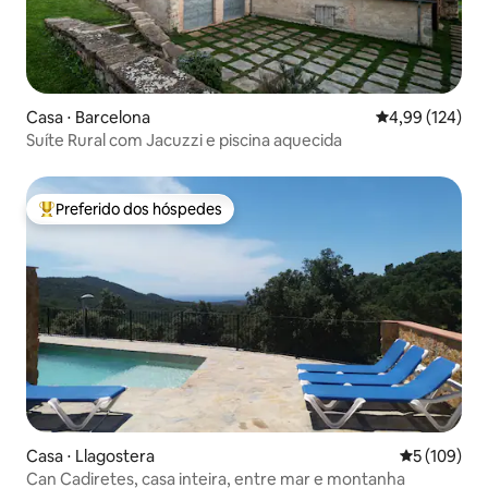
Casa ⋅ Barcelona
4,99 de uma av
4,99 (124)
Suíte Rural com Jacuzzi e piscina aquecida
Preferido dos hóspedes
Entre os melhores preferidos dos hóspedes
Casa ⋅ Llagostera
5 de uma av
5 (109)
Can Cadiretes, casa inteira, entre mar e montanha