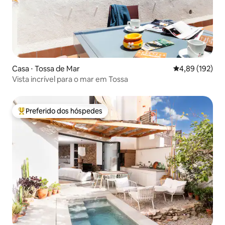
Casa ⋅ Tossa de Mar
4,89 de uma av
4,89 (192)
Vista incrível para o mar em Tossa
Preferido dos hóspedes
Entre os melhores preferidos dos hóspedes