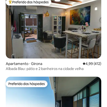
Preferido dos hóspedes
Entre os melhores preferidos dos hóspedes
Apartamento ⋅ Girona
4,99 de uma av
4,99 (412)
Albada Blau: pátio e 2 banheiros na cidade velha
Preferido dos hóspedes
Preferido dos hóspedes