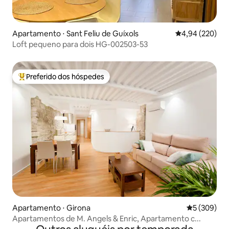
Apartamento ⋅ Sant Feliu de Guíxols
4,94 de uma ava
4,94 (220)
Loft pequeno para dois HG-002503-53
Preferido dos hóspedes
Entre os melhores preferidos dos hóspedes
Apartamento ⋅ Girona
5 de uma av
5 (309)
Apartamentos de M. Angels & Enric, Apartamento c...