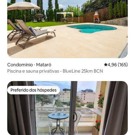
Condomínio ⋅ Mataró
4,96 de uma av
4,96 (165)
Piscina e sauna privativas - BlueLine 25km BCN
Preferido dos hóspedes
Preferido dos hóspedes