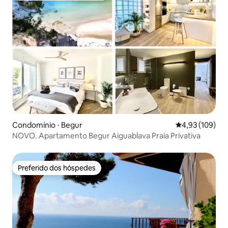
Condomínio ⋅ Begur
4,93 de uma av
4,93 (109)
NOVO. Apartamento Begur Aiguablava Praia Privativa
Preferido dos hóspedes
Preferido dos hóspedes