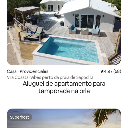
Casa ⋅ Providenciales
4,97 de uma a
4,97 (58)
Vila Coastal Vibes perto da praia de Sapodilla
Aluguel de apartamento para
temporada na orla
Superhost
Superhost