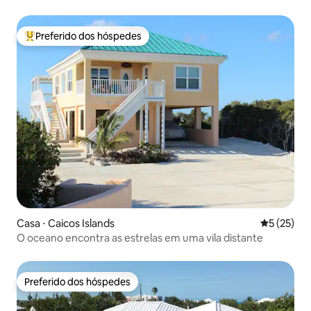
Preferido dos hóspedes
Entre os melhores preferidos dos hóspedes
Casa ⋅ Caicos Islands
5 de uma a
5 (25)
O oceano encontra as estrelas em uma vila distante
Preferido dos hóspedes
Preferido dos hóspedes