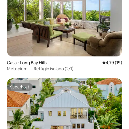
Casa ⋅ Long Bay Hills
4,79 de uma a
4,79 (19)
Metopium — Refúgio isolado (2/1)
Superhost
Superhost