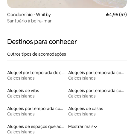
Condomínio ⋅ Whitby
4,95 de uma a
4,95 (57)
Santuário à beira-mar
Destinos para conhecer
Outros tipos de acomodações
Aluguel por temporada de casas de veraneio
Aluguéis por temporada com acesso à praia
Caicos Islands
Caicos Islands
Aluguéis de vilas
Aluguéis por temporada com suítes privativas
Caicos Islands
Caicos Islands
Aluguéis por temporada com acesso ao lago
Aluguéis de casas
Caicos Islands
Caicos Islands
Aluguéis de espaços que aceitam animais de estimação
Mostrar mais
Caicos Islands