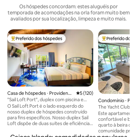
Os hóspedes concordam: estes aluguéis por
temporada de acomodações na orla foram muito bem
avaliados por sua localização, limpeza e muito mais.
Preferido dos hóspedes
Preferido dos 
Entre os melhores preferidos dos hóspedes
Entre os melhore
Casa de hóspedes ⋅ Providenci
5 de uma avaliação média de 
5 (120)
ales
"Sail Loft Port", duplex com piscina e
Condomínio ⋅ Prov
acesso à praia
O Sail Loft Port é o lado esquerdo do
The Yacht Club-Vi
nosso duplex de hóspedes construído
quarto-Piscina-Pra
Este apartamento
para fins específicos. Nosso duplex Sail
confortável e bem
Loft dispõe de duas suítes de eficiência
quarto à beira da 
separadas, mas idênticas, cada uma
comunidade priva
equipada com uma cama king size,
Yacht Club. Casais