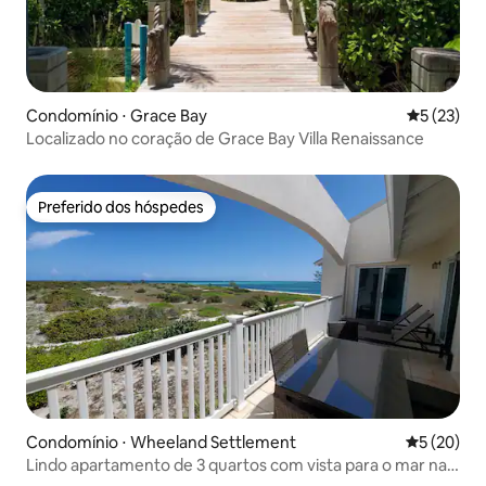
Condomínio ⋅ Grace Bay
5 de uma a
5 (23)
Localizado no coração de Grace Bay Villa Renaissance
Preferido dos hóspedes
Preferido dos hóspedes
Condomínio ⋅ Wheeland Settlement
5 de uma a
5 (20)
Lindo apartamento de 3 quartos com vista para o mar na
praia