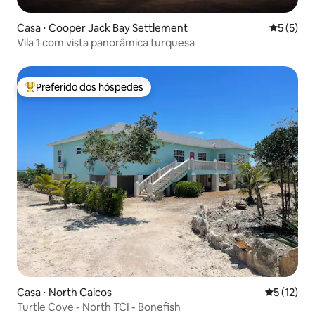
Casa ⋅ Cooper Jack Bay Settlement
5 de uma 
5 (5)
Vila 1 com vista panorâmica turquesa
Preferido dos hóspedes
Entre os melhores preferidos dos hóspedes
Casa ⋅ North Caicos
5 de uma a
5 (12)
Turtle Cove - North TCI - Bonefish