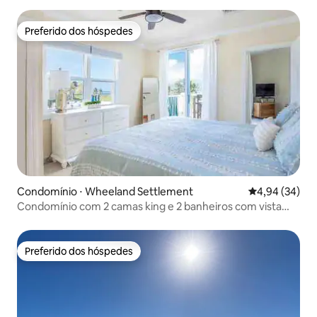
Preferido dos hóspedes
Preferido dos hóspedes
Condomínio ⋅ Wheeland Settlement
4,94 de uma a
4,94 (34)
Condomínio com 2 camas king e 2 banheiros com vista
para o mar e para a piscina
Preferido dos hóspedes
Preferido dos hóspedes