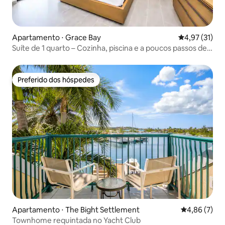
Apartamento ⋅ Grace Bay
4,97 de uma a
4,97 (31)
Suíte de 1 quarto – Cozinha, piscina e a poucos passos de
Grace Bay
Preferido dos hóspedes
Preferido dos hóspedes
Apartamento ⋅ The Bight Settlement
4,86 de uma 
4,86 (7)
Townhome requintada no Yacht Club