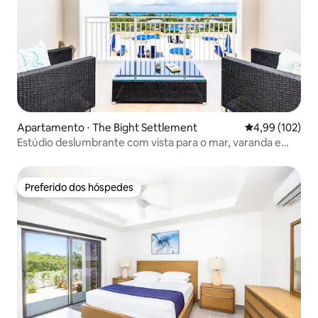
Apartamento ⋅ The Bight Settlement
4,99 de uma av
4,99 (102)
Estúdio deslumbrante com vista para o mar, varanda e
piscinas
Preferido dos hóspedes
Preferido dos hóspedes