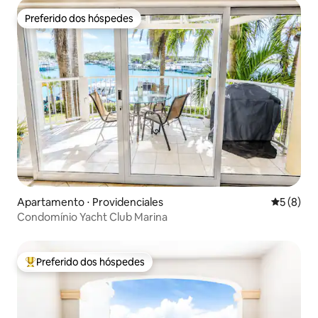
Preferido dos hóspedes
Preferido dos hóspedes
Apartamento ⋅ Providenciales
5 de uma 
5 (8)
Condomínio Yacht Club Marina
Preferido dos hóspedes
Entre os melhores preferidos dos hóspedes