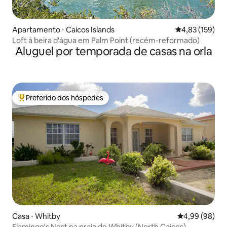
Apartamento ⋅ Caicos Islands
4,83 de uma av
4,83 (159)
Loft à beira d'água em Palm Point (recém-reformado)
Aluguel por temporada de casas na orla
Preferido dos hóspedes
Entre os melhores preferidos dos hóspedes
Casa ⋅ Whitby
4,99 de uma av
4,99 (98)
Flamingo's Nest na praia de Whitby (North Caicos)