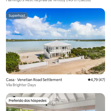
Superhost
Superhost
Casa ⋅ Venetian Road Settlement
4,79 de uma a
4,79 (47)
Vila Brighter Days
Preferido dos hóspedes
Preferido dos hóspedes