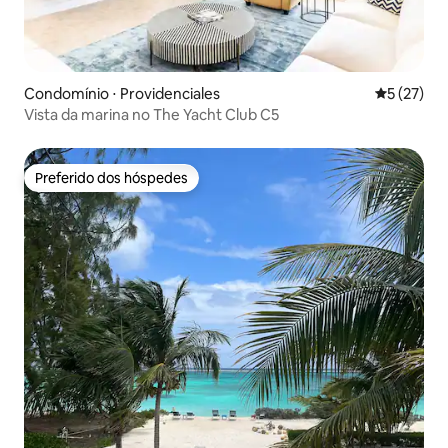
Condomínio ⋅ Providenciales
5 de uma a
5 (27)
Vista da marina no The Yacht Club C5
Preferido dos hóspedes
Preferido dos hóspedes