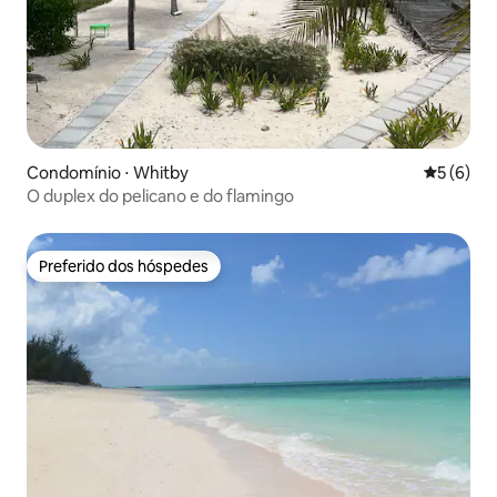
Condomínio ⋅ Whitby
5 de uma 
5 (6)
O duplex do pelicano e do flamingo
Preferido dos hóspedes
Preferido dos hóspedes