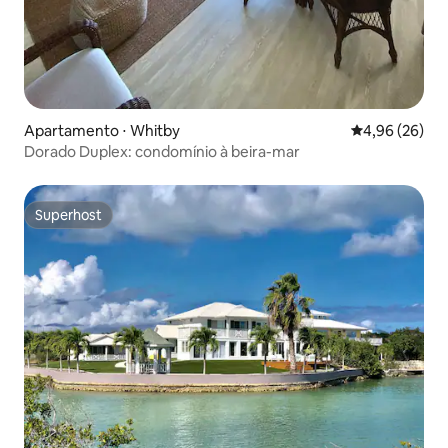
Apartamento ⋅ Whitby
4,96 de uma a
4,96 (26)
Dorado Duplex: condomínio à beira-mar
Superhost
Superhost