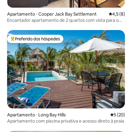
Apartamento ⋅ Cooper Jack Bay Settlement
4,5 de uma 
4,5 (8)
Encantador apartamento de 2 quartos com vista para o
mar
Preferido dos hóspedes
Entre os melhores preferidos dos hóspedes
Apartamento ⋅ Long Bay Hills
5 de uma a
5 (20)
Apartamento com piscina privativa e acesso direto à praia