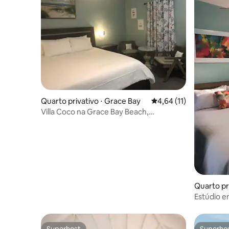
Quarto privativo ⋅ Grace Bay
4,64 de uma avaliação 
4,64 (11)
Villa Coco na Grace Bay Beach,
Providenciales.
Quarto pr
Settleme
Estúdio e
Superhost
Superho