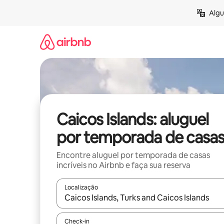
Pular
Algu
para
o
conteúdo
Caicos Islands: aluguel
por temporada de casa
Encontre aluguel por temporada de casas
incríveis no Airbnb e faça sua reserva
Localização
Quando os resultados estiverem disponíveis, expl
Check-in