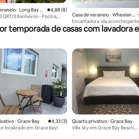
eraneio ⋅ Long Bay Hi
4,88 de uma avaliação média de 5, 8 avalia
4,88 (8)
Casa de veraneio ⋅ Wheeland
3 QRT/3 Banheiros - Piscina,
Settlement
Encantadora vila aconchegante
Caiaques, Wi-Fi
por temporada de casas com lavadora e
alugado
ivativo ⋅ Grace Bay
4,33 de uma avaliação média de 5, 3 avalia
4,33 (3)
Quarto privativo ⋅ Grace Bay
e localizado em Grace Bay!
Villa Sky em Grace Bay Beach,
Providenciales.