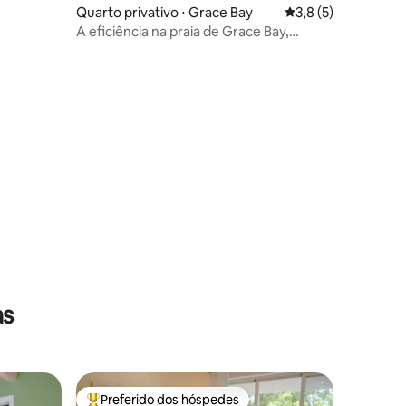
Quarto privativo ⋅ Grace Bay
3,8 de uma avaliaçã
3,8 (5)
A eficiência na praia de Grace Bay,
Providenciales.
as
Preferido dos hóspedes