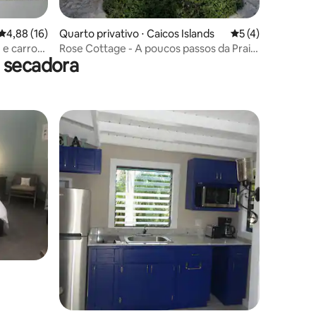
ções
4,88 de uma avaliação média de 5, 16 avaliações
4,88 (16)
Quarto privativo ⋅ Caicos Islands
5 de uma avaliaçã
5 (4)
 e carro
Rose Cottage - A poucos passos da Praia
 secadora
de Grace Bay!
ções