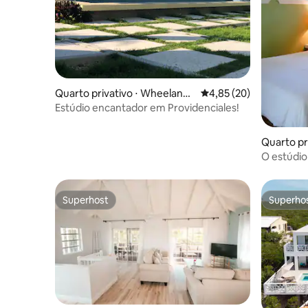
Quarto privativo ⋅ Wheeland
4,85 de uma avaliação 
4,85 (20)
Settlement
Estúdio encantador em Providenciales!
Quarto pri
ds
O estúdio
Providenc
Superhost
Superho
Superhost
Superho