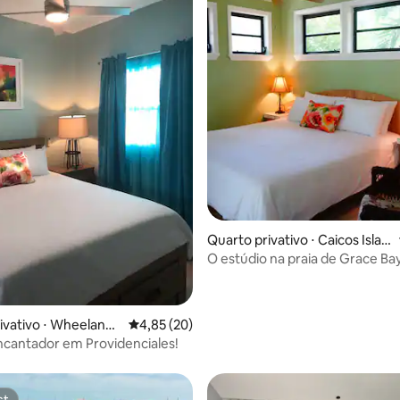
média de 5, 11 avaliações
Quarto privativo ⋅ Caicos Islan
ds
O estúdio na praia de Grace Bay
Providenciales.
ivativo ⋅ Wheeland
4,85 de uma avaliação média de 5, 20 avalia
4,85 (20)
nt
ncantador em Providenciales!
st