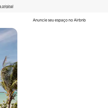
 original
Anuncie seu espaço no Airbnb
 deslizando o dedo na tela.