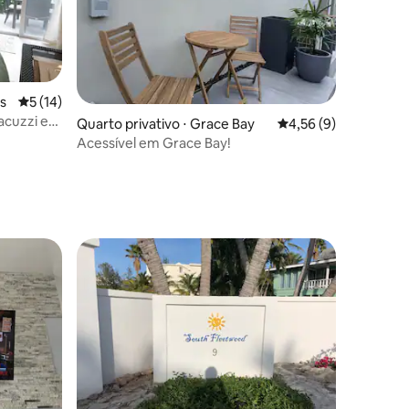
ls
5 de uma avaliação média de 5, 14 avaliações
5 (14)
jacuzzi e
Quarto privativo ⋅ Grace Bay
4,56 de uma avaliaçã
4,56 (9)
Acessível em Grace Bay!
ções