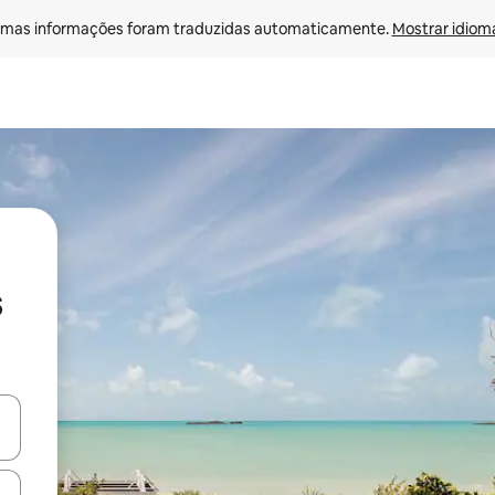
mas informações foram traduzidas automaticamente. 
Mostrar idioma
s
ore-os usando as seta para cima e para baixo do teclado ou tocando e