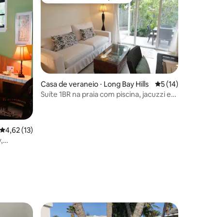
Entre os melhores preferidos dos hóspedes
Casa de veraneio ⋅ Long Bay Hills
5 de uma avaliação
5 (14)
Suíte 1BR na praia com piscina, jacuzzi e
kiteboarding K3
4,62 de uma avaliação média de 5, 13 avaliações
4,62 (13)
,
ções