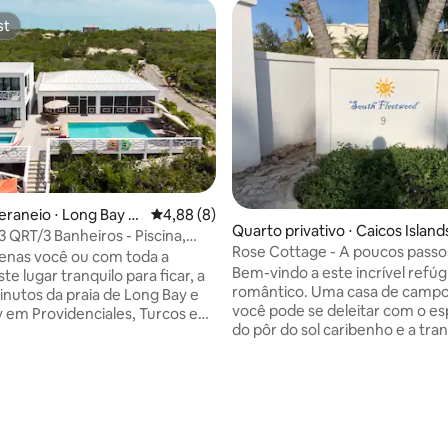
st
st
eraneio ⋅ Long Bay Hi
4,88 de uma avaliação média de 5, 8 avalia
4,88 (8)
média de 5, 11 avaliações
Quarto privativo ⋅ Caicos Island
3 QRT/3 Banheiros - Piscina,
Rose Cottage - A poucos passos
Caiaques, Wi-Fi
enas você ou com toda a
de Grace Bay!
Bem-vindo a este incrível refúg
ste lugar tranquilo para ficar, a
romântico. Uma casa de camp
nutos da praia de Long Bay e
você pode se deleitar com o e
 em Providenciales, Turcos e
do pôr do sol caribenho e a tra
do luar. Rose Cottage é ideal pa
e, há tudo o
ou viajantes individuais. Está si
precisa para relaxar e
andar superior com as águas az
r suas férias. Tome banho de
Caribe para companhia. A unid
a da piscina, relaxe na banheira
680 pés quadrados, estilo estú
massagem enquanto contempla
uma cozinha completa, banhei
as ou faça uma caminhada no