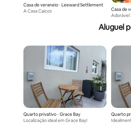
Casa de veraneio ⋅ Leeward Settlement
Casa de v
A Casa Caicos
lls
Adorável 
Jacuzzi, 
Aluguel 
Quarto privativo ⋅ Grace Bay
Quarto pr
Localização ideal em Grace Bay!
Idealment