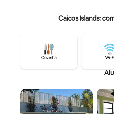
desejável tanto pela proximidade quanto
lado aven
pela conveniência. Aproveite o ar livre da
canal pela
sua própria varanda privada ou relaxe à
sua prefe
Caicos Islands: co
beira da piscina. Férias em família ou
casais, é perfeito!
Cozinha
Wi-F
Alu