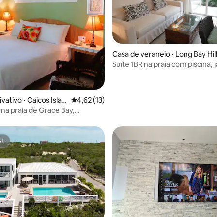
Casa de veraneio ⋅ Long Bay Hil
Suíte 1BR na praia com piscina, 
média de 5, 20 avaliações
kiteboarding K3
vativo ⋅ Caicos Islan
4,62 de uma avaliação média de 5, 13 avalia
4,62 (13)
 na praia de Grace Bay,
iales.
st
st