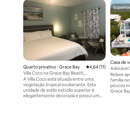
Superho
Superho
Casa de v
Quarto privativo ⋅ Grace Bay
4,64 de uma avaliação 
4,64 (11)
lls
Adorável 
Villa Coco na Grace Bay Beach,
Jacuzzi, 
Relaxe ap
Providenciales.
A Villa Coco está situada entre uma
família ne
vegetação tropical exuberante. Esta
poucos mi
unidade de estilo estúdio superior é
Grace Bay
elegantemente decorada e possui um
Caicos. A Villa Do Little é um belo oásis na
quarto luxuoso com uma confortável
ilha e, como o nome suger
cama king size, banheiro de bom gosto e
que você 
uma cozinha completa com todas as
aproveita
necessidades. A apenas 150 passos da
sol à beir
praia de Grace Bay e a apenas 5 minutos
de hidro
a pé da Grace Bay Strip, é muito
as estrel