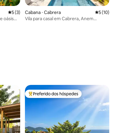
5 de uma avaliação média de 5, 3 avaliações
5 (3)
Cabana ⋅ Cabrera
5 de uma avaliação
5 (10)
 e oásis
Vila para casal em Cabrera, Anem
ções
Paradise
Preferido dos hóspedes
Entre os melhores preferidos dos hóspedes