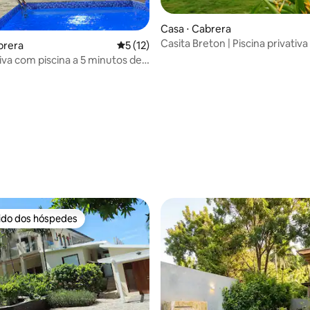
Casa ⋅ Cabrera
Casita Breton | Piscina privativa
brera
5 de uma avaliação média de 5, 12 avalia
5 (12)
tropical
tiva com piscina a 5 minutos de
ande
média de 5, 31 avaliações
rido dos hóspedes
 melhores preferidos dos hóspedes