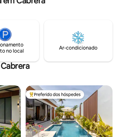
a em Cabrera
ionamento
Ar-condicionado
to no local
 Cabrera
Preferido dos hóspedes
Entre os melhores preferidos dos hóspedes