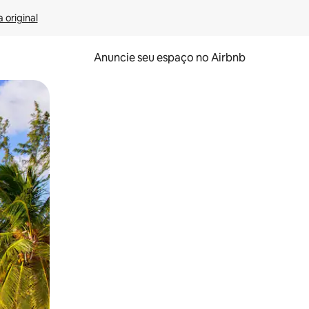
 original
Anuncie seu espaço no Airbnb
 deslizando o dedo na tela.