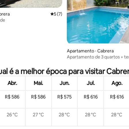
média de 5, 60 avaliações
brera
5 de uma avaliação média de 5, 7 avalia
5 (7)
ude
Apartamento ⋅ Cabrera
Apartamento de 3 quartos + te
piscina | Relax
al é a melhor época para visitar Cabre
Abr.
Mai.
Jun.
Jul.
Ago.
R$ 586
R$ 586
R$ 575
R$ 616
R$ 616
26 °C
27 °C
28 °C
28 °C
28 °C