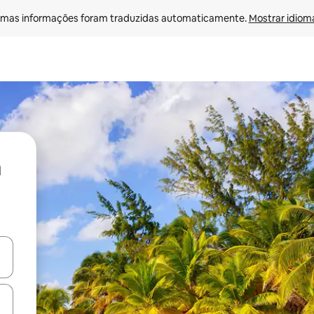
mas informações foram traduzidas automaticamente. 
Mostrar idioma
ore-os usando as seta para cima e para baixo do teclado ou tocando e