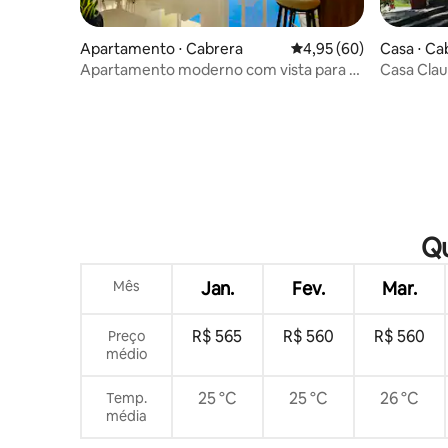
Apartamento ⋅ Cabrera
4,95 de uma avaliação 
4,95 (60)
Casa ⋅ Ca
Apartamento moderno com vista para o
Casa Cla
mar
Qu
Mês
Jan.
Fev.
Mar.
R$ 565
R$ 560
R$ 560
Preço
médio
25 °C
25 °C
26 °C
Temp.
média