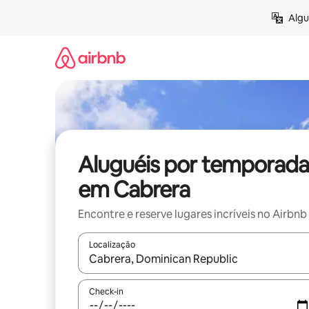
Pular
Algu
para
o
conteúdo
Aluguéis por temporada
em Cabrera
Encontre e reserve lugares incríveis no Airbnb
Localização
Quando os resultados estiverem disponíveis, expl
Check-in