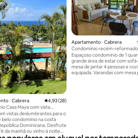
Apartamento ⋅ Cabrera
Condomínio recém-reformad
 média de 5, 11 avaliações
vista para o mar
Espaçoso condomínio de 1 qua
grande área de estar com sofá
mesa de jantar 4 pessoas e co
equipada. Varandas com mesa para
jantar para 6 pessoas, 2 espreg
e uma segunda varanda somb
2 cadeiras e mesa pequena. Quarto com
cama king size, cortinas blacko
nto ⋅ Cabrera
4,93 de uma avaliação média de 5, 28 avalia
4,93 (28)
ventilador de teto. O condomínio fica no
io Casa Maya com vista
topo, o que o torna muito priv
ante
m vistas deslumbrantes para o
uma vista de 180 graus do exu
 belo condomínio na costa
jardim tropical e do Oceano Atl
República Dominicana. Desfrute
Grande piscina comunitária e 
fé da manhã ou vinho à noite
24h.
randa privativa com vista para