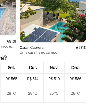
ções
5 de uma avaliação média de 5, 3 avaliações
5 (3)
rraço e
Casa ⋅ Cabrera
5 de uma avaliação
5 (11)
Uma casinha no campo
ra?
Set.
Out.
Nov.
Dez.
R$ 565
R$ 514
R$ 519
R$ 586
28 °C
28 °C
26 °C
26 °C