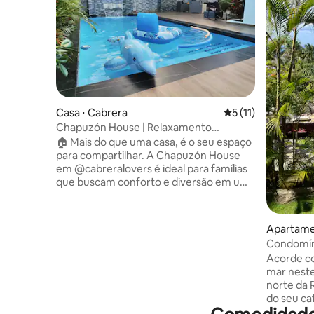
Casa ⋅ Cabrera
5 de uma avaliação
5 (11)
Chapuzón House | Relaxamento
garantido e oásis privado
🏠 Mais do que uma casa, é o seu espaço
para compartilhar. A Chapuzón House
em @cabreralovers é ideal para famílias
que buscam conforto e diversão em um
local central e estratégico. Desfrute de
um mergulho na sua magnífica piscina e,
se você for a algum destino popular,
Apartame
chegará em 10 ou 15 minutos. 📍*-Laguna
Condomín
DuDu ((10 minutos)) *-Praia Arroyo
deslumbr
Acorde co
Salado ((15 minutos)) *-Laguna Azul ((10
mar neste
minutos)) *-Playa Diamante ((8 minutos))
norte da 
*-El Saltadero ((5 minutos)) Aqui você
do seu ca
vem para se desconectar e curtir em
em uma va