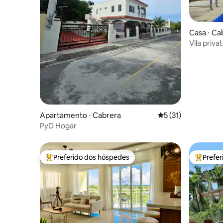
Casa ⋅ Ca
Vila priva
Playa Gr
Apartamento ⋅ Cabrera
5 de uma avaliação 
5 (31)
PyD Hogar
Preferido dos hóspedes
Prefe
Entre os melhores preferidos dos hóspedes
Entre os