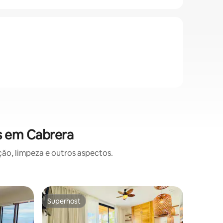
s em Cabrera
o, limpeza e outros aspectos.
Vila ⋅ Ca
Superhost
Preferi
Superhost
Preferi
Villa del
Uma expe