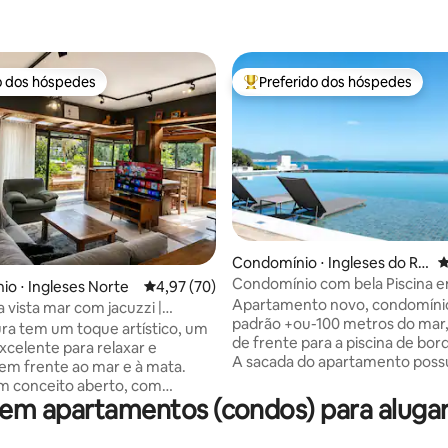
o dos hóspedes
Preferido dos hóspedes
o dos hóspedes
Entre os melhores preferidos d
Condomínio ⋅ Ingleses do Rio
4
Vermelho, Florianopólis
Condomínio com bela Piscina 
édia de 5, 114 avaliações
o ⋅ Ingleses Norte
4,97 de uma avaliação média de 5, 70 avalia
4,97 (70)
Florianópolis
Apartamento novo, condomínio
 vista mar com jacuzzi |
padrão +ou-100 metros do mar,
ra tem um toque artístico, um
de frente para a piscina de borda
xcelente para relaxar e
A sacada do apartamento poss
 em frente ao mar e à mata.
churrasqueira e uma vista incrí
em conceito aberto, com
praia dos Ingleses. Móveis sob medida.
m apartamentos (condos) para alugar
o requintada e cozinha
Dois quartos climatizados, send
a. Na área externa,
com TV Smart.Dois Banheiros 
aquecida com hidromassagem e