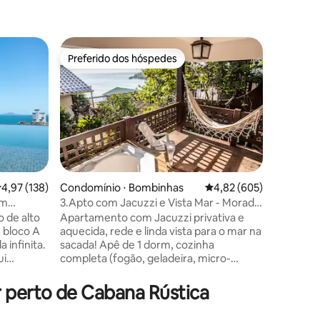
Condomín
Preferido dos hóspedes
Preferi
os hóspedes
Preferido dos hóspedes
Preferi
cional
Apto de 
Vista Mar
Apartame
vista par
com suíte
garantin
Totalmen
experiênc
para o ma
apenas 15
,97 de uma avaliação média de 5, 138 avaliações
4,97 (138)
Condomínio ⋅ Bombinhas
4,82 de uma avaliação m
4,82 (605)
restaura
em
3.Apto com Jacuzzi e Vista Mar - Morada
ções
verão, há
do Ganso
 de alto
Apartamento com Jacuzzi privativa e
Boy, e ca
 bloco A
aquecida, rede e linda vista para o mar na
ano todo
 infinita.
sacada! Apê de 1 dorm, cozinha
italiano 
ui
completa (fogão, geladeira, micro-
Club Acq
vel da
ondas, cafeteira, torradeira e utensílios
básicos), banheiro e sofá cama na sala.
 perto de Cabana Rústica
o 1 suíte
Há 1 vaga de estacionamento gratuito. A
com
propriedade tem pátio amplo,