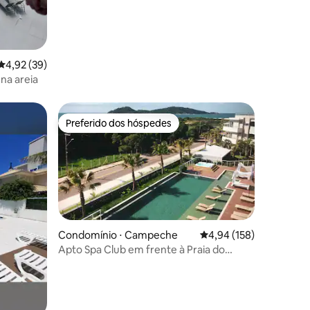
4,92 de uma avaliação média de 5, 39 avaliações
4,92 (39)
 na areia
Preferido dos hóspedes
os hóspedes
Preferido dos hóspedes
Condomínio ⋅ Campeche
4,94 de uma avaliação 
4,94 (158)
Apto Spa Club em frente à Praia do
Campeche
ções