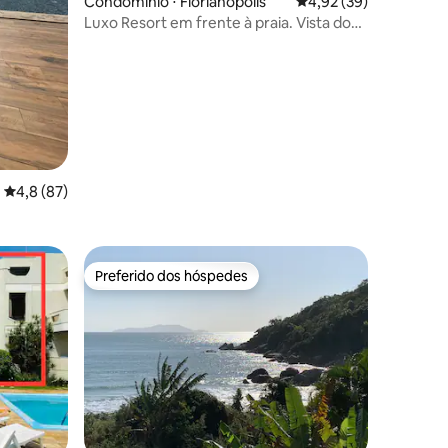
ções
Condomínio ⋅ Florianópolis
4,92 de uma avaliação
4,92 (39)
Luxo Resort em frente à praia. Vista do
mar.
4,8 de uma avaliação média de 5, 87 avaliações
4,8 (87)
Preferido dos hóspedes
Preferido dos hóspedes
ções