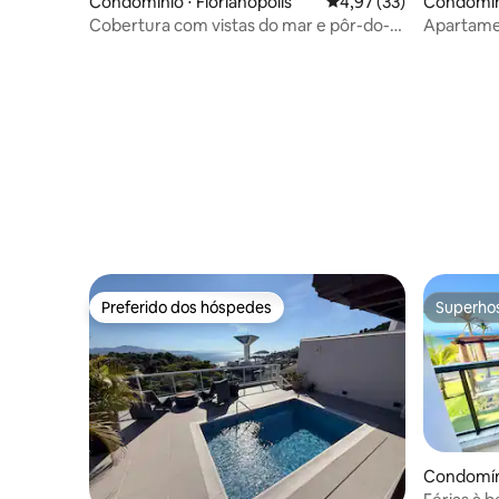
Condomínio ⋅ Florianópolis
4,97 de uma avaliação 
4,97 (33)
Condomíni
Cobertura com vistas do mar e pôr-do-
Apartame
sol
praia em
Preferido dos hóspedes
Superho
Preferido dos hóspedes
Superho
Condomíni