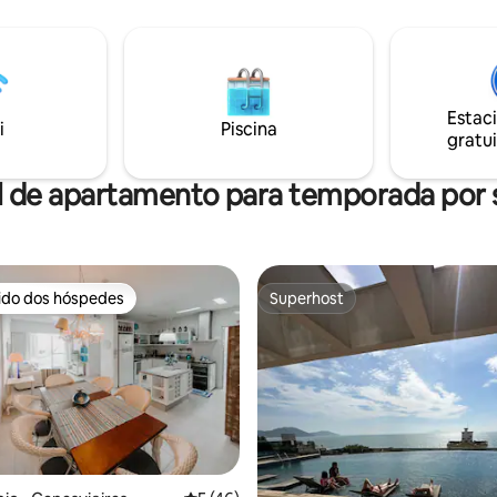
aquecedor a gás, proporciona
pia, de onde se contempla a
banho relaxante. Sala com tele
exuberante e o jardim de
Smart permite acesso a Netflix
, e a
completa. Área de serviço co
 a quatro minutos a pé.
de lavar e secar roupas. Garag
rro. Perto da natureza
carros.
Estac
 do movimento comercial e
i
Piscina
gratui
ico dos Ingleses.
l de apartamento para temporada por
rido dos hóspedes
Superhost
 melhores preferidos dos hóspedes
Superhost