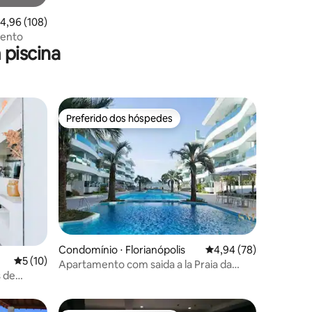
,96 de uma avaliação média de 5, 108 avaliações
4,96 (108)
mento
piscina
Preferido dos hóspedes
os hóspedes
Preferido dos hóspedes
ções
Condomínio ⋅ Florianópolis
4,94 de uma avaliação
4,94 (78)
5 de uma avaliação média de 5, 10 avaliações
5 (10)
Apartamento com saida a la Praia da
 de
Canasvieiras