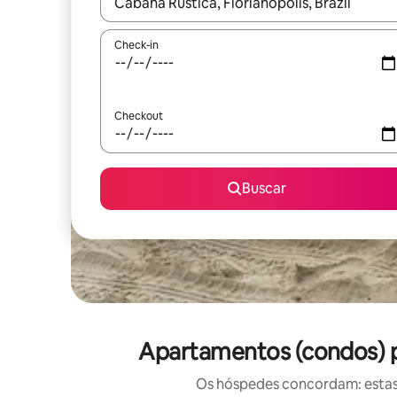
Quando os resultados estiverem disponíveis, expl
Check-in
Checkout
Buscar
Apartamentos (condos) p
Os hóspedes concordam: estas