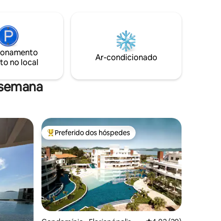
ndo um
churrasqueiras e piscina (coletivos).
visão
Localizada em uma região tranquila.
. Cozinha
Ficamos próximos das praias: Sepultura,
m máquina
Lagoinha e Retiro dos Padres (5min a
em para 2
pé).E cerca de 15min a pé do Centro de
Bombinhas.
ionamento
Ar-condicionado
to no local
 semana
Preferido dos hóspedes
Entre os melhores preferidos dos hóspedes