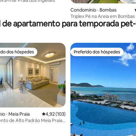
eira-mar Praia dos Ingleses
média de 5, 18 avaliações
Condomínio ⋅ Bombas
Triplex Pé na Areia em Bombas 
l de apartamento para temporada pet-f
Bombinhas
rido dos hóspedes
Preferido dos hóspedes
 melhores preferidos dos hóspedes
Preferido dos hóspedes
édia de 5, 191 avaliações
o ⋅ Meia Praia
4,92 de uma avaliação média de 5, 103 avalia
4,92 (103)
to de Alto Padrão Meia Praia -