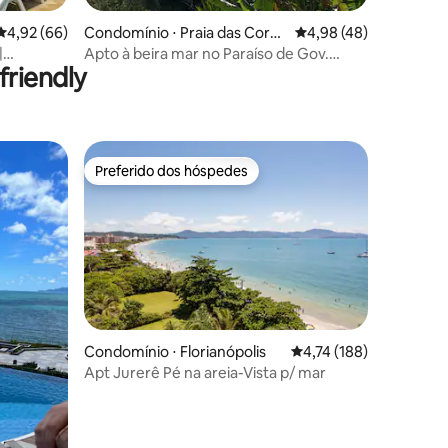
4,92 de uma avaliação média de 5, 66 avaliações
4,92 (66)
Condomínio ⋅ Praia das Corda
4,98 de uma avaliação
4,98 (48)
s
|
Apto à beira mar no Paraíso de Gov.
riendly
Celso Ramos!
Preferido dos hóspedes
Preferido dos hóspedes
Condomínio ⋅ Florianópolis
4,74 de uma avaliação 
4,74 (188)
Apt Jurerê Pé na areia-Vista p/ mar
ções