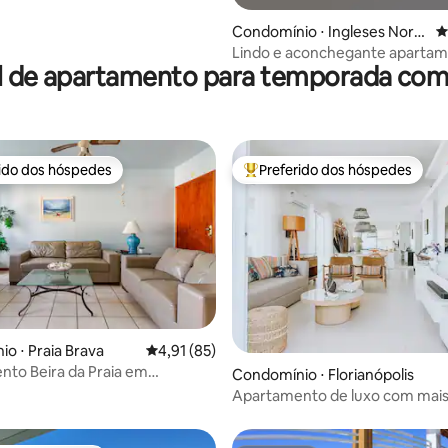
Condomínio ⋅ Ingleses Nort
4
e
Lindo e aconchegante aparta
l de apartamento para temporada com 
rido dos hóspedes
Preferido dos hóspedes
 melhores preferidos dos hóspedes
Entre os melhores preferidos d
média de 5, 70 avaliações
o ⋅ Praia Brava
4,91 de uma avaliação média de 5, 85 avalia
4,91 (85)
to Beira da Praia em
Condomínio ⋅ Florianópolis
io de Luxo
Apartamento de luxo com mais
180m2 no Santinho