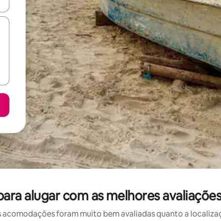
ore-os usando as seta para cima e para baixo do teclado ou tocando e
ara alugar com as melhores avaliações
 acomodações foram muito bem avaliadas quanto a localizaçã