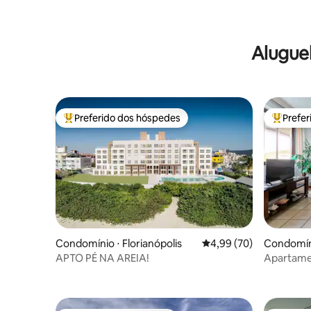
Alugue
Preferido dos hóspedes
Prefe
Entre os melhores preferidos dos hóspedes
Entre os
Condomínio ⋅ Florianópolis
4,99 de uma avaliação 
4,99 (70)
Condomíni
APTO PÉ NA AREIA!
Apartamen
Condomín