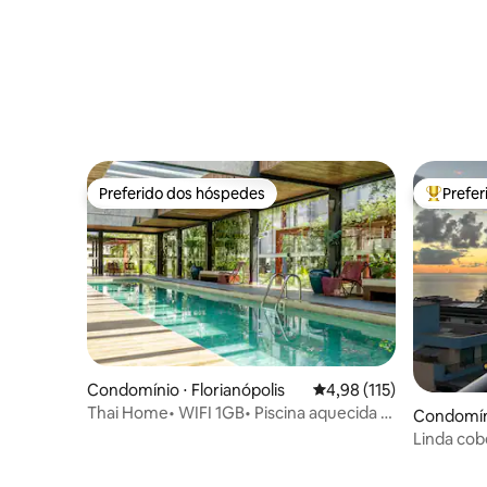
Preferido dos hóspedes
Prefe
Preferido dos hóspedes
Entre os
Condomínio ⋅ Florianópolis
4,98 de uma avaliação m
4,98 (115)
Thai Home• WIFI 1GB• Piscina aquecida •
Condomín
frente mar
Linda cob
Bombas/