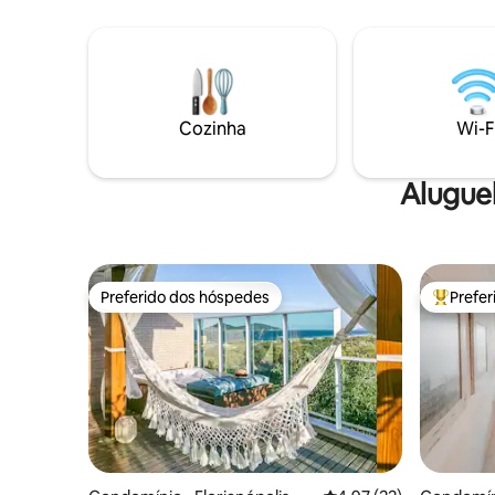
en todos los ambientes. Living comedor
cromotera
con smartTV de 50''. Muy linda vista
natureza 
lateral al mar. Dormitorio principal en
temperos. Há trilhas de fácil acesso
suite con TV de 42''. Cama queen. Otro
praia fica
dormitorio con 3 camas de 1 plaza.
Garagem para 1 ca
Lavadero con lavarropas. Cochera
e também
Cozinha
Wi-F
cubierta.
gastronôm
Alugue
Preferido dos hóspedes
Prefe
Preferido dos hóspedes
Entre os