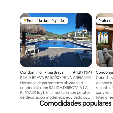
Preferido dos hóspedes
Preferid
Entre os melhores preferidos dos hóspedes
Preferid
Condomínio ⋅ Praia Brava
4,97 de uma avaliação m
4,97 (114)
Condomíni
PRAIA BRAVA PARAÍSO PE NA AREIA!!!!!!!
Cobertura
Ingleses
Hermoso departamento ubicado en
A cobertu
condominio con SALIDA DIRECTA A LA
recanto e
PLAYA!!!Muy bien amoblado con detalles
conviver,
de decoracion modernos, equipado con
Interior 
Comodidades populares e
vajilla completa. Wifi de alta velocidad.
iluminaçã
Netflix y YouTube en los dos televisores.
completa integrad
Aire acondicionado y ventilador de techo
jacuzzi 