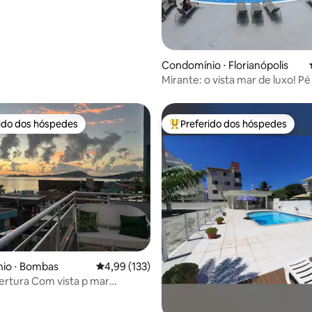
Condomínio ⋅ Florianópolis
Mirante: o vista mar de luxo! Pé
rido dos hóspedes
Preferido dos hóspedes
 melhores preferidos dos hóspedes
Entre os melhores preferidos d
édia de 5, 115 avaliações
io ⋅ Bombas
4,99 de uma avaliação média de 5, 133 avalia
4,99 (133)
ertura Com vista p mar
Bombinhas