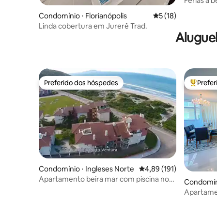
Férias à b
Condomínio ⋅ Florianópolis
5 de uma avaliação 
5 (18)
Linda cobertura em Jurerê Trad.
Alugue
Preferido dos hóspedes
Prefe
Preferido dos hóspedes
Entre os
Condomínio ⋅ Ingleses Norte
4,89 de uma avaliação m
4,89 (191)
Apartamento beira mar com piscina nos
Condomíni
Ingleses
Apartamen
Itapema