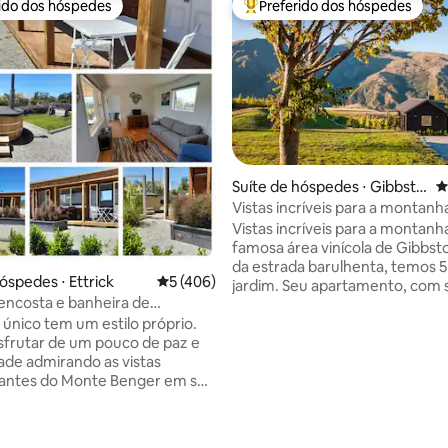
rido dos hóspedes
Preferido dos hóspedes
 melhores preferidos dos hóspedes
Entre os melhores preferidos d
édia de 5, 181 avaliações
Suíte de hóspedes ⋅ Gibbsto
4
n
Vistas incríveis para a montanh
das vinícolas de Gibbston.
Vistas incríveis para a montanh
famosa área vinícola de Gibbston. L
da estrada barulhenta, temos 5
óspedes ⋅ Ettrick
5 de uma avaliação média de 5, 406 avalia
5 (406)
jardim. Seu apartamento, com 
 encosta e banheira de
própria porta da frente, está a
sagem a lenha
 único tem um estilo próprio.
nossa casa, mas é muito privativo.
frutar de um pouco de paz e
recentemente redecorado co
dade admirando as vistas
cozinha de plano aberto, sala de
antes do Monte Benger em sua
sala de jantar. Dois quartos, ambos com
anheira de hidromassagem de
chuveiro, um com cama king siz
dável abastecida com madeira.
outro com cama king size ou 2
ra de hidromassagem será
solteiro. Desfrute da nossa lareira ou vá