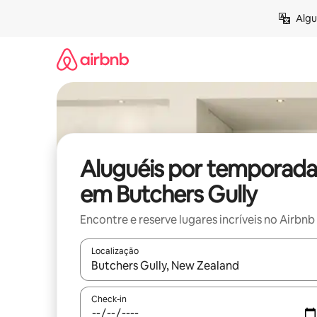
Pular
Algu
para
o
conteúdo
Aluguéis por temporada
em Butchers Gully
Encontre e reserve lugares incríveis no Airbnb
Localização
Quando os resultados estiverem disponíveis, expl
Check-in