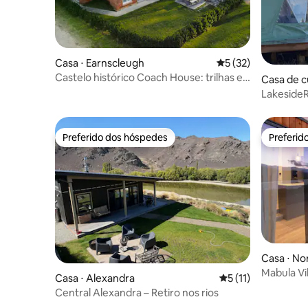
Casa ⋅ Earnscleugh
5 de uma avaliação 
5 (32)
Castelo histórico Coach House: trilhas e
Casa de c
vinícolas
LakesideR
Queenst
Preferido dos hóspedes
Preferid
Preferido dos hóspedes
Preferid
Casa ⋅ No
Mabula Vi
Casa ⋅ Alexandra
5 de uma avaliação
5 (11)
Central Alexandra – Retiro nos rios