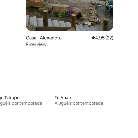
Casa ⋅ Alexandra
4,95 de uma avaliação
4,95 (22)
Riverview
go Tekapo
Te Anau
uguéis por temporada
Aluguéis por temporada