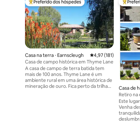
Preferido dos hóspedes
Prefe
Entre os melhores preferidos dos hóspedes
Entre os
Casa na terra ⋅ Earnscleugh
4,97 de uma avaliação m
4,97 (181)
Casa de campo histórica em Thyme Lane
A casa de campo de terra batida tem
mais de 100 anos. Thyme Lane é um
ambiente rural em uma área histórica de
mineração de ouro. Fica perto da trilha
Casa de h
de ciclismo do Lago Dunstan, da trilha
Retiro na
ferroviária de Central Otago e da trilha
hidromas
Este lugar
do Lago Roxburgh. Cinco minutos para
Venha des
Alexandra ou Clyde. A uma hora de carro
tranquili
de Queenstown. Desfrute do espaço ao
deslumbr
ar livre, vinhedos e pomares nas
própria b
proximidades e cafés locais. Você terá
aço inoxi
sua própria casa de campo com quarto
A banhei
(cama king size), banheiro privativo e sala