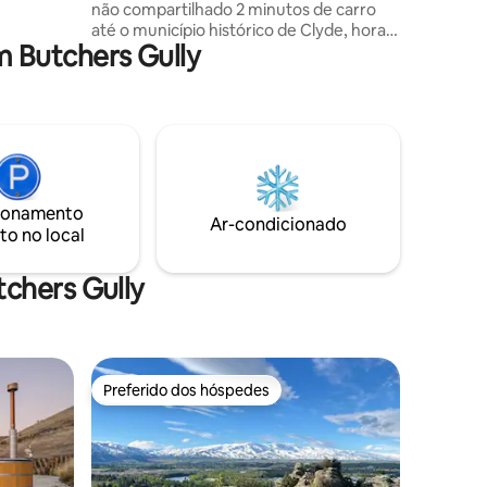
não compartilhado 2 minutos de carro
 ar livre
até o município histórico de Clyde, horas
al e
 Butchers Gully
de carro até Queenstown/ Wanaka.
Perto da trilha ferroviária Central Otago,
trilha do rio, vinhedos, pomares 2 quartos
- 1 cama de casal, 1 cama de solteiro e 2
camas de solteiro + 1 cama de casal na
área de estar, Acesso ao banheiro,
chuveiro e 1 quarto apenas por entradas
externas. Todos os quartos são
ionamento
aquecidos no inverno $ 97 para 2
Ar-condicionado
to no local
hóspedes e $ 30 extras Café da manhã
continental incluso
chers Gully
Preferido dos hóspedes
os hóspedes
Preferido dos hóspedes