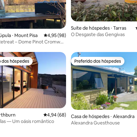
média de 5, 32 avaliações
Suíte de hóspedes ⋅ Tarras
O Desgaste das Gengivas
úpula ⋅ Mount Pisa
4,95 de uma avaliação média de 5, 98 avalia
4,95 (98)
etreat – Dome Pinot Cromwell,
own
o dos hóspedes
Preferido dos hóspedes
o dos hóspedes
Preferido dos hóspedes
rthburn
4,94 de uma avaliação média de 5, 68 avalia
4,94 (68)
Casa de hóspedes ⋅ Alexandra
llas — Um oásis romântico
Alexandra Guesthouse
 média de 5, 11 avaliações