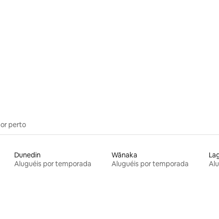
por perto
Dunedin
Wānaka
La
Aluguéis por temporada
Aluguéis por temporada
Al