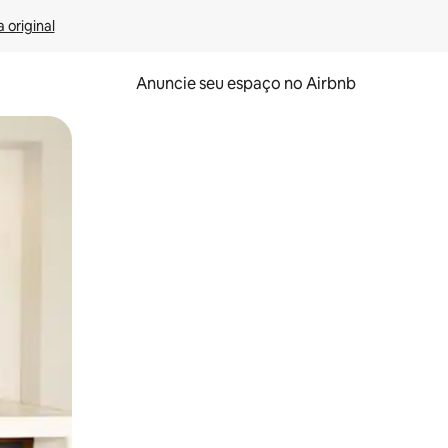
 original
Anuncie seu espaço no Airbnb
 deslizando o dedo na tela.