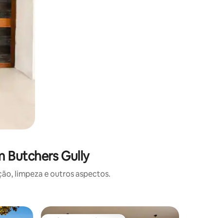
 Butchers Gully
o, limpeza e outros aspectos.
Casa de 