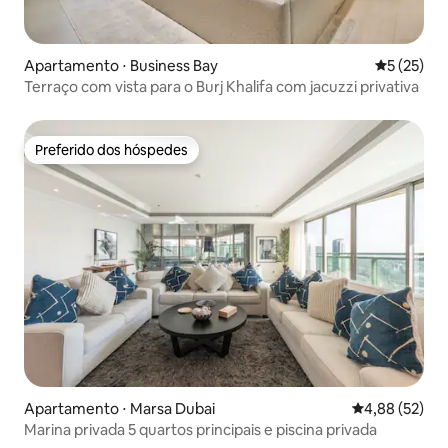
Apartamento ⋅ Business Bay
5 de uma a
5 (25)
Terraço com vista para o Burj Khalifa com jacuzzi privativa
Preferido dos hóspedes
Preferido dos hóspedes
Apartamento ⋅ Marsa Dubai
4,88 de uma a
4,88 (52)
Marina privada 5 quartos principais e piscina privada