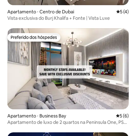
Apartamento ⋅ Centro de Dubai
5 de uma 
5 (4)
Vista exclusiva do Burj Khalifa + Fonte | Vista Luxe
Preferido dos hóspedes
Preferido dos hóspedes
Apartamento ⋅ Business Bay
5 de uma 
5 (6)
Apartamento de luxo de 2 quartos na Peninsula One, PS5,
vista para o Burj Khalifa.