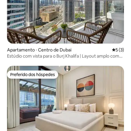
Apartamento ⋅ Centro de Dubai
5 de uma 
5 (3)
Estúdio com vista para o Burj Khalifa | Layout amplo com
varanda
Preferido dos hóspedes
Preferido dos hóspedes