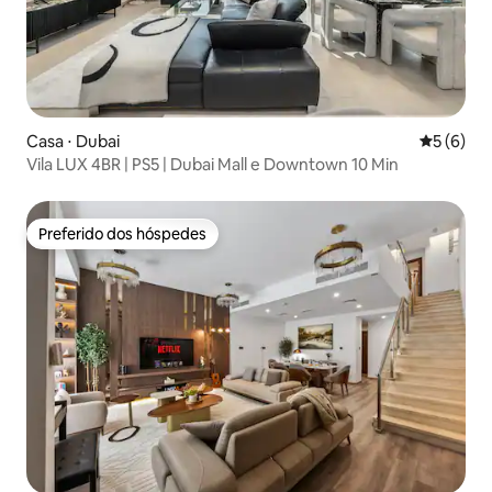
Casa ⋅ Dubai
5 de uma 
5 (6)
Vila LUX 4BR | PS5 | Dubai Mall e Downtown 10 Min
Preferido dos hóspedes
Preferido dos hóspedes