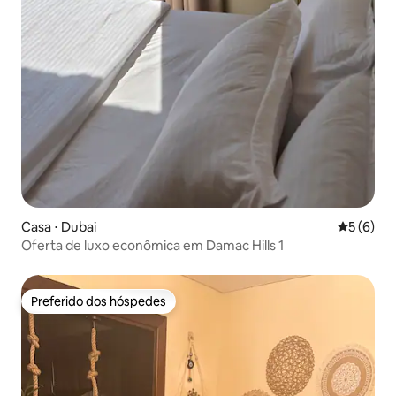
Casa ⋅ Dubai
5 de uma 
5 (6)
Oferta de luxo econômica em Damac Hills 1
Preferido dos hóspedes
Preferido dos hóspedes