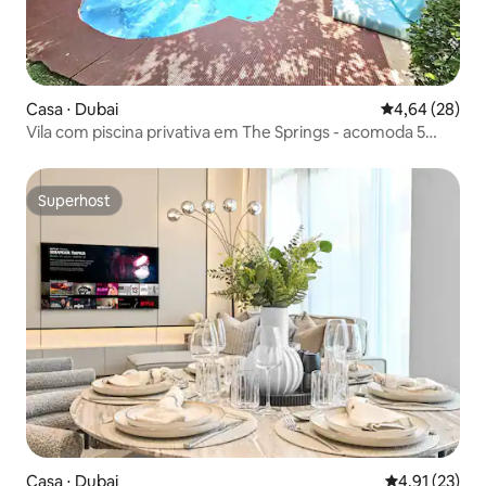
Casa ⋅ Dubai
4,64 de uma a
4,64 (28)
Vila com piscina privativa em The Springs - acomoda 5
pessoas
Superhost
Superhost
Casa ⋅ Dubai
4,91 de uma a
4,91 (23)