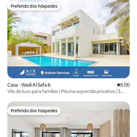
Preferido dos hóspedes
Preferido dos hóspedes
Casa ⋅ Wadi Al Safa 6
5 de uma 
5 (9)
Vila de luxo para famílias | Piscina aquecida privativa | 3
quartos
Preferido dos hóspedes
Preferido dos hóspedes