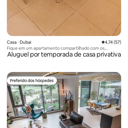
Casa ⋅ Dubai
4,74 de uma a
4,74 (57)
Fique em um apartamento compartilhado com os
Aluguel por temporada de casa privativa
anfitriões
Preferido dos hóspedes
Preferido dos hóspedes