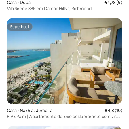
Casa ⋅ Dubai
4,78 de uma 
4,78 (9)
Vila Sirene 3BR em Damac Hills 1, Richmond
Superhost
Superhost
Casa ⋅ Nakhlat Jumeira
4,8 de uma a
4,8 (10)
FIVE Palm | Apartamento de luxo deslumbrante com vista
para o mar 2BR