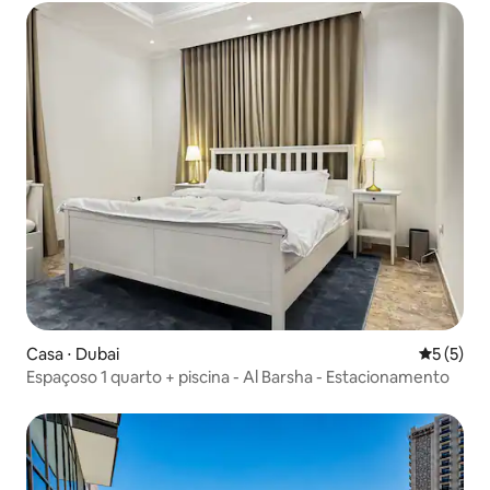
Casa ⋅ Dubai
5 de uma 
5 (5)
Espaçoso 1 quarto + piscina - Al Barsha - Estacionamento