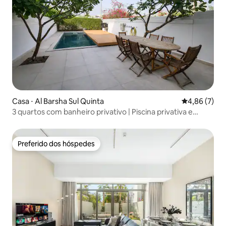
Casa ⋅ Al Barsha Sul Quinta
4,86 de uma 
4,86 (7)
3 quartos com banheiro privativo | Piscina privativa e
jardim
Preferido dos hóspedes
Preferido dos hóspedes