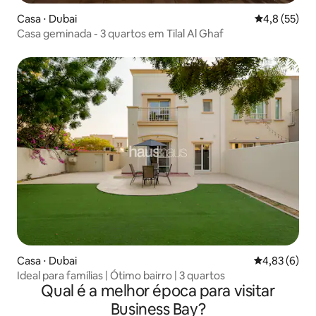
Casa ⋅ Dubai
4,8 de uma a
4,8 (55)
Casa geminada - 3 quartos em Tilal Al Ghaf
Casa ⋅ Dubai
4,83 de uma 
4,83 (6)
Ideal para famílias | Ótimo bairro | 3 quartos
Qual é a melhor época para visitar
Business Bay?