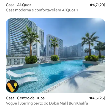
Casa ⋅ Al-Quoz
4,7 de uma a
4,7 (20)
Casa moderna e confortável em Al Quoz 1
Casa ⋅ Centro de Dubai
4,5 de uma a
4,5 (26)
Vogue | Sterling perto do Dubai Mall | Burj Khalifa