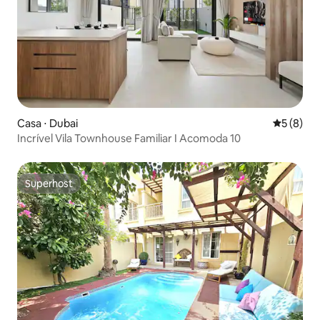
Casa ⋅ Dubai
5 de uma 
5 (8)
Incrível Vila Townhouse Familiar I Acomoda 10
Superhost
Superhost