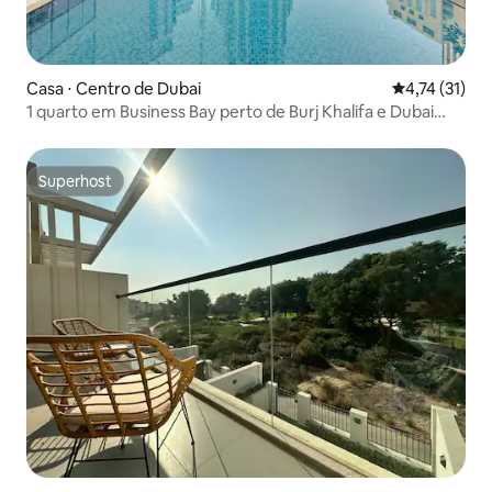
Casa ⋅ Centro de Dubai
4,74 de uma a
4,74 (31)
1 quarto em Business Bay perto de Burj Khalifa e Dubai
Mall
Superhost
Superhost