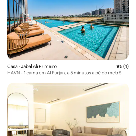
Casa ⋅ Jabal Ali Primeiro
5 de uma 
5 (4)
HAVN - 1 cama em Al Furjan, a 5 minutos a pé do metrô