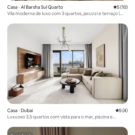
Casa ⋅ Al Barsha Sul Quarto
5 de uma a
5 (10)
Vila moderna de luxo com 3 quartos, jacuzzi e terraço |
JVC
Casa ⋅ Dubai
5 de uma 
5 (4)
Luxuoso 3,5 quartos com vista para o mar, piscina e
academia