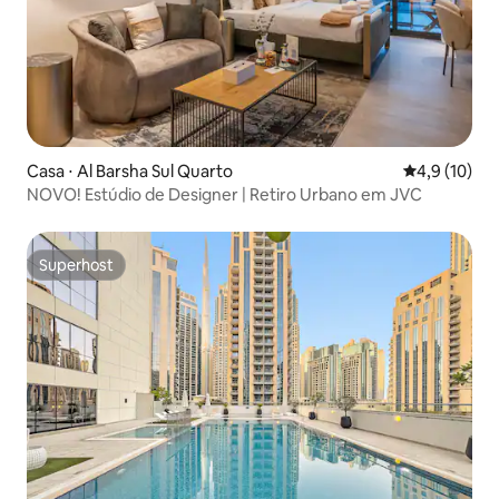
Casa ⋅ Al Barsha Sul Quarto
4,9 de uma a
4,9 (10)
NOVO! Estúdio de Designer | Retiro Urbano em JVC
Superhost
Superhost