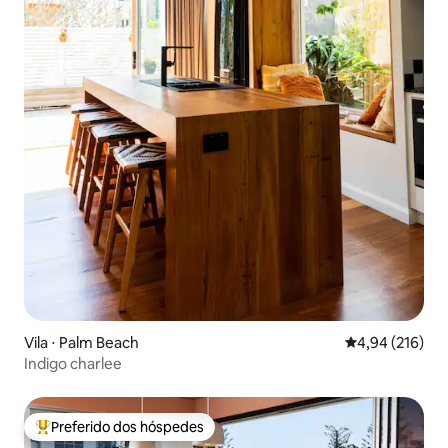
Vila ⋅ Palm Beach
4,94 de uma av
4,94 (216)
Indigo charlee
Preferido dos hóspedes
Entre os melhores preferidos dos hóspedes