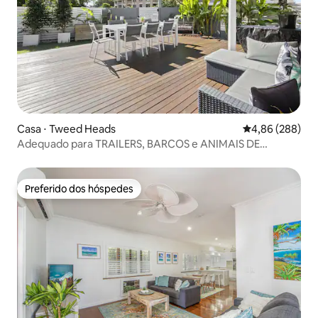
Casa ⋅ Tweed Heads
4,86 de uma ava
4,86 (288)
Adequado para TRAILERS, BARCOS e ANIMAIS DE
ESTIMAÇÃO - BEM NA FRONTEIRA
Preferido dos hóspedes
Preferido dos hóspedes