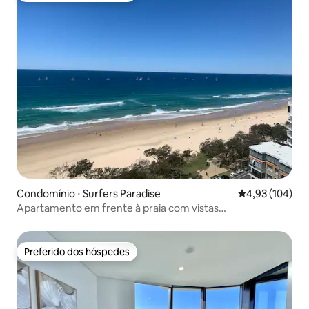
Condomínio ⋅ Surfers Paradise
4,93 de uma av
4,93 (104)
Apartamento em frente à praia com vistas
deslumbrantes
Preferido dos hóspedes
Preferido dos hóspedes