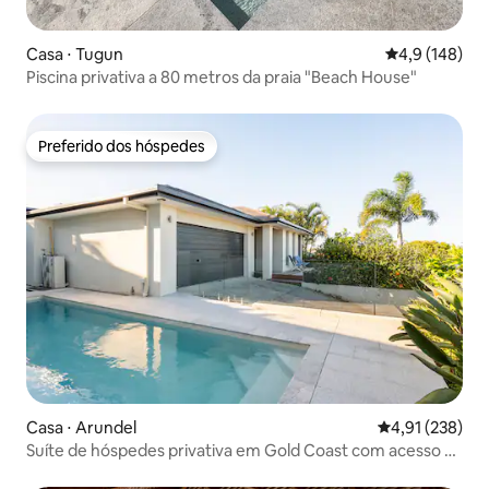
Casa ⋅ Tugun
4,9 de uma av
4,9 (148)
Piscina privativa a 80 metros da praia "Beach House"
Preferido dos hóspedes
Preferido dos hóspedes
Casa ⋅ Arundel
4,91 de uma av
4,91 (238)
Suíte de hóspedes privativa em Gold Coast com acesso à
piscina.