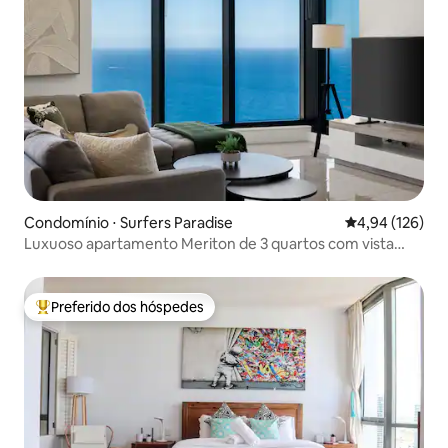
Condomínio ⋅ Surfers Paradise
4,94 de uma av
4,94 (126)
Luxuoso apartamento Meriton de 3 quartos com vista
deslumbrante para o mar
Preferido dos hóspedes
Entre os melhores preferidos dos hóspedes