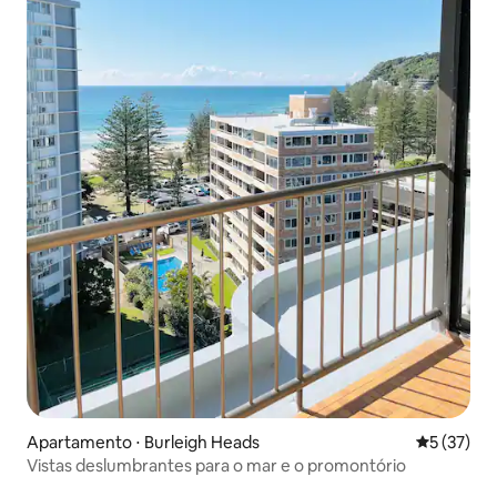
Apartamento ⋅ Burleigh Heads
5 de uma a
5 (37)
Vistas deslumbrantes para o mar e o promontório