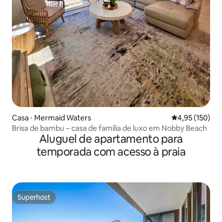
Casa ⋅ Mermaid Waters
4,95 de uma av
4,95 (150)
Brisa de bambu – casa de família de luxo em Nobby Beach
Aluguel de apartamento para
temporada com acesso à praia
Superhost
Superhost