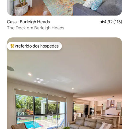
Casa ⋅ Burleigh Heads
4,92 de uma av
4,92 (115)
The Deck em Burleigh Heads
Preferido dos hóspedes
Entre os melhores preferidos dos hóspedes