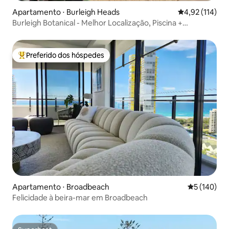
Apartamento ⋅ Burleigh Heads
4,92 de uma av
4,92 (114)
Burleigh Botanical - Melhor Localização, Piscina +
Estacionamento
Preferido dos hóspedes
Entre os melhores preferidos dos hóspedes
Apartamento ⋅ Broadbeach
5 de uma av
5 (140)
Felicidade à beira-mar em Broadbeach