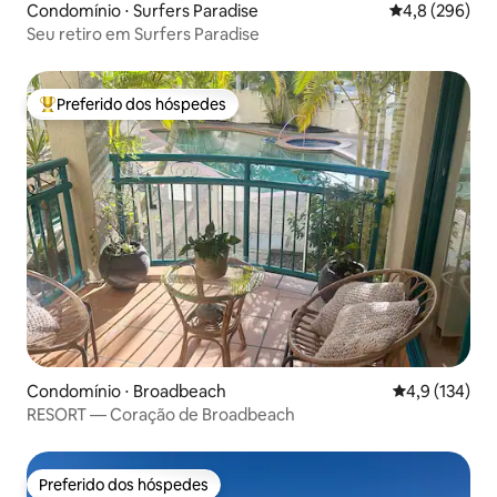
Condomínio ⋅ Surfers Paradise
4,8 de uma av
4,8 (296)
Seu retiro em Surfers Paradise
Preferido dos hóspedes
Entre os melhores preferidos dos hóspedes
Condomínio ⋅ Broadbeach
4,9 de uma av
4,9 (134)
RESORT — Coração de Broadbeach
Preferido dos hóspedes
Preferido dos hóspedes