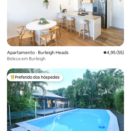
Apartamento ⋅ Burleigh Heads
4,95 de uma a
4,95 (55)
Beleza em Burleigh
Preferido dos hóspedes
Entre os melhores preferidos dos hóspedes