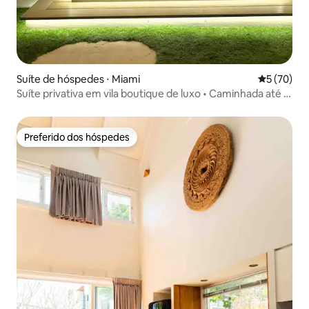
Suíte de hóspedes ⋅ Miami
5 de uma a
5 (70)
Suíte privativa em vila boutique de luxo • Caminhada até a
praia
Preferido dos hóspedes
Preferido dos hóspedes