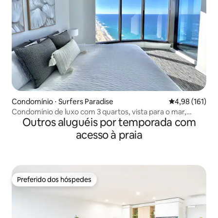
Condomínio ⋅ Surfers Paradise
4,98 de uma av
4,98 (161)
Condomínio de luxo com 3 quartos, vista para o mar,
Outros aluguéis por temporada com
piscinas e spa
acesso à praia
Preferido dos hóspedes
Preferido dos hóspedes