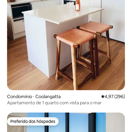
Condomínio ⋅ Coolangatta
4,97 de uma ava
4,97 (296)
Apartamento de 1 quarto com vista para o mar
Preferido dos hóspedes
Preferido dos hóspedes