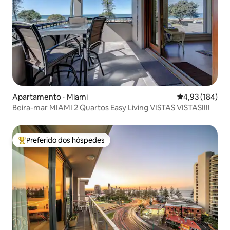
Apartamento ⋅ Miami
4,93 de uma av
4,93 (184)
Beira-mar MIAMI 2 Quartos Easy Living VISTAS VISTAS!!!!
Preferido dos hóspedes
Entre os melhores preferidos dos hóspedes