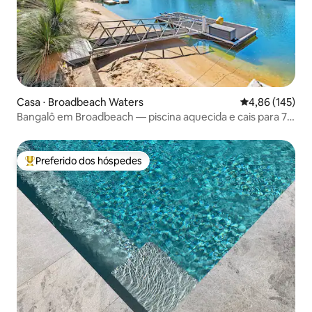
Casa ⋅ Broadbeach Waters
4,86 de uma av
4,86 (145)
Bangalô em Broadbeach — piscina aquecida e cais para 7
pessoas
Preferido dos hóspedes
Entre os melhores preferidos dos hóspedes