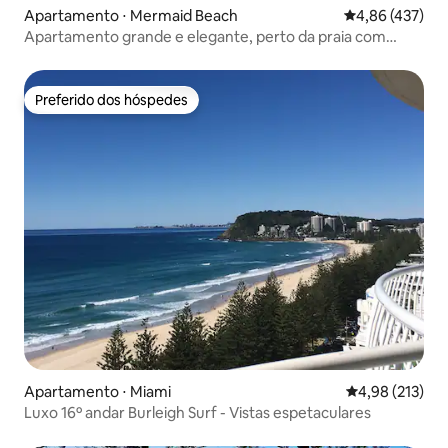
Apartamento ⋅ Mermaid Beach
4,86 de uma av
4,86 (437)
Apartamento grande e elegante, perto da praia com
piscina.
Preferido dos hóspedes
Preferido dos hóspedes
Apartamento ⋅ Miami
4,98 de uma av
4,98 (213)
Luxo 16º andar Burleigh Surf - Vistas espetaculares