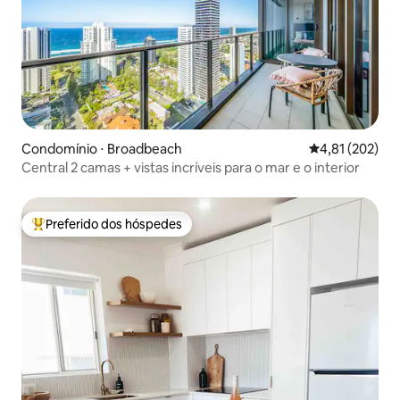
Condomínio ⋅ Broadbeach
4,81 de uma av
4,81 (202)
Central 2 camas + vistas incríveis para o mar e o interior
Preferido dos hóspedes
Entre os melhores preferidos dos hóspedes