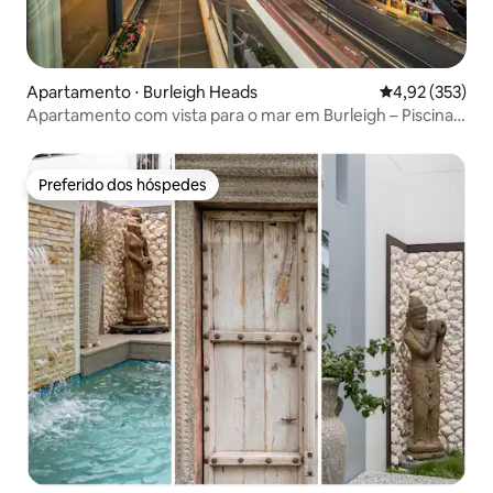
Apartamento ⋅ Burleigh Heads
4,92 de uma av
4,92 (353)
Apartamento com vista para o mar em Burleigh – Piscina,
estacionamento e local privilegiado
Preferido dos hóspedes
Preferido dos hóspedes