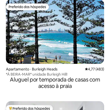
Preferido dos hóspedes
Preferido dos hóspedes
Apartamento ⋅ Burleigh Heads
4,77 de uma av
4,77 (483)
*À BEIRA-MAR* unidade Burleigh Hill!
Aluguel por temporada de casas com
acesso à praia
Preferido dos hóspedes