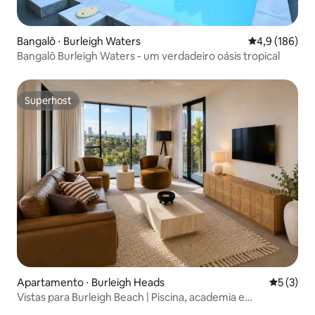
Bangalô ⋅ Burleigh Waters
4,9 de uma av
4,9 (186)
Bangalô Burleigh Waters - um verdadeiro oásis tropical
Superhost
Superhost
Apartamento ⋅ Burleigh Heads
5 de uma 
5 (3)
Vistas para Burleigh Beach | Piscina, academia e
estacionamento