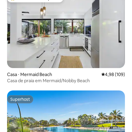
Entre os melhores preferidos dos hóspedes
Casa ⋅ Mermaid Beach
4,98 de uma av
4,98 (109)
Casa de praia em Mermaid/Nobby Beach
Superhost
Superhost