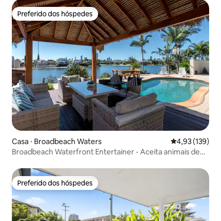
Preferido dos hóspedes
Preferido dos hóspedes
Casa ⋅ Broadbeach Waters
4,93 de uma av
4,93 (139)
Broadbeach Waterfront Entertainer - Aceita animais de
estimação
Preferido dos hóspedes
Preferido dos hóspedes