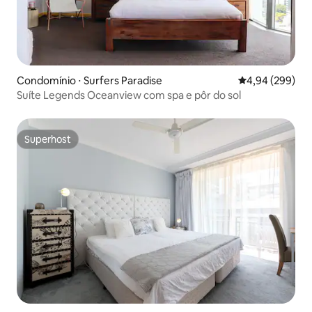
Condomínio ⋅ Surfers Paradise
4,94 de uma ava
4,94 (299)
Suíte Legends Oceanview com spa e pôr do sol
Superhost
Superhost