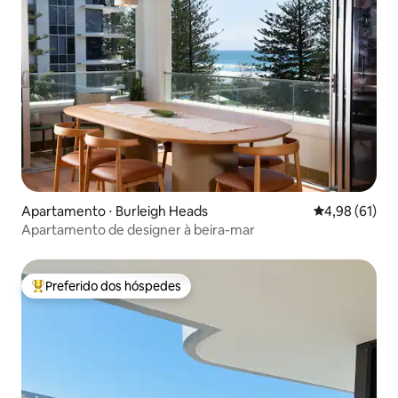
Apartamento ⋅ Burleigh Heads
4,98 de uma a
4,98 (61)
Apartamento de designer à beira-mar
Preferido dos hóspedes
Entre os melhores preferidos dos hóspedes