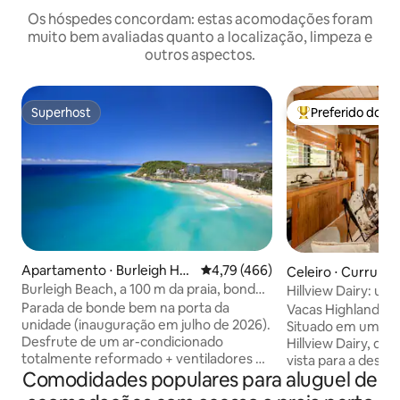
Os hóspedes concordam: estas acomodações foram
muito bem avaliadas quanto a localização, limpeza e
outros aspectos.
Superhost
Preferido dos 
Superhost
Entre os melhore
Apartamento ⋅ Burleigh He
4,79 de uma avaliação média de 
4,79 (466)
Celeiro ⋅ Currumbi
ads
Burleigh Beach, a 100 m da praia, bonde
Hillview Dairy: um
bem na porta
Vacas da fazenda 
Parada de bonde bem na porta da
Vacas Highland com
unidade (inauguração em julho de 2026).
Situado em um pe
Desfrute de um ar-condicionado
Hillview Dairy, de 
totalmente reformado + ventiladores de
vista para a desl
Comodidades populares para aluguel de
teto, 1 cama/1 banheiro, cozinha
Monte Tallebudge
completa em um complexo tranquilo.
Creek e para a pa