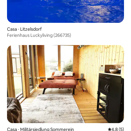
Casa ⋅ Litzelsdorf
Ferienhaus Luckyliving (266735)
Casa ⋅ Militärsiedlung Sommerein
4,8 de uma 
4,8 (5)