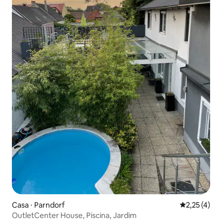
Casa ⋅ Parndorf
2,25 de uma 
2,25 (4)
OutletCenter House, Piscina, Jardim