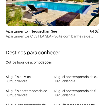
Apartamento ⋅ Neusiedl am See
4 de uma 
4 (6)
Apartamentos C'EST LA SEA - Suíte com banheira de
hidromassagem
Destinos para conhecer
Outros tipos de acomodações
Aluguéis de vilas
Aluguel por temporada de casas de hóspedes
Burguenlândia
Burguenlândia
Aluguéis por temporada com acesso ao lago
Aluguel por temporada de flats
Burguenlândia
Burguenlândia
Aluguel por temporada de microcasas
Aluguéis por temporada na orla