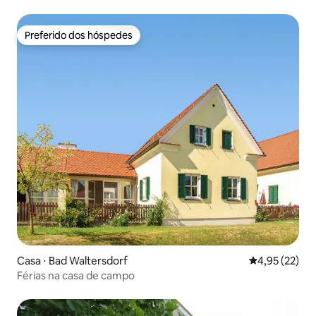
Preferido dos hóspedes
Preferido dos hóspedes
Casa ⋅ Bad Waltersdorf
4,95 de uma a
4,95 (22)
Férias na casa de campo