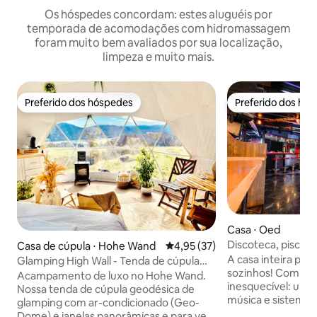
Os hóspedes concordam: estes aluguéis por
temporada de acomodações com hidromassagem
foram muito bem avaliados por sua localização,
limpeza e muito mais.
Preferido dos hóspedes
Preferido dos hó
Preferido dos hóspedes
Preferido dos hó
Casa ⋅ Oed
Discoteca, piscina,
Casa de cúpula ⋅ Hohe Wand
4,95 de uma avaliação média de
4,95 (37)
hidromassagem, s
A casa inteira par
Glamping High Wall - Tenda de cúpula
sozinhos! Com a gente, cada festa é
com janela de estrelas
Acampamento de luxo no Hohe Wand.
inesquecível: uma
Nossa tenda de cúpula geodésica de
música e sistema 
glamping com ar-condicionado (Geo-
uma atmosfera de f
Dome) e janelas panorâmicas e para ver