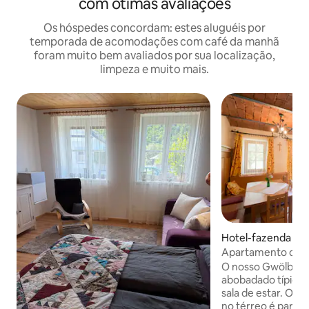
com ótimas avaliações
Os hóspedes concordam: estes aluguéis por
temporada de acomodações com café da manhã
foram muito bem avaliados por sua localização,
limpeza e muito mais.
Hotel-fazenda ⋅ W
Apartamento de fé
Gartner “sGwölb”
O nosso Gwölb te
abobadado típico d
sala de estar. O a
no térreo é parti