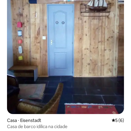
Casa ⋅ Eisenstadt
5 de uma 
5 (6)
Casa de barco idílica na cidade