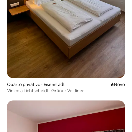
Quarto privativo ⋅ Eisenstadt
Novo lugar
Novo
Vinícola Lichtscheidl - Grüner Veltliner