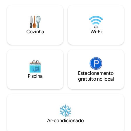
Situado em uma d
luz e muito isolada permitirá que você
Burgas – Zornitsa, 
tenha um sono maravilhoso e um
minutos a pé do J
passatempo memorável. Nossa joia do
praia. Nas proximidades, você
centro da cidade fica a apenas 400
encontrará super
metros da rua principal, facilmente
cafés, restaurante
Cozinha
Wi-Fi
acessível a partir do aeroporto e a 1,1 km
para uma estadia 
das estações de trem e ônibus
Estacionamento
Piscina
gratuito no local
Ar-condicionado