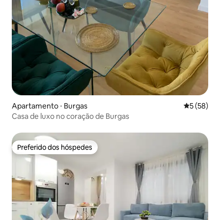
Apartamento ⋅ Burgas
5 de uma a
5 (58)
Casa de luxo no coração de Burgas
Preferido dos hóspedes
Preferido dos hóspedes