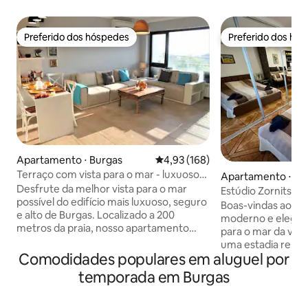
Preferido dos hóspedes
Preferido dos hó
Preferido dos hóspedes
Preferido dos hó
Apartamento ⋅ Burgas
4,93 de uma avaliação média de 
4,93 (168)
Terraço com vista para o mar - luxuoso
Apartamento ⋅ Bu
apartamento central a 200 metros da
Desfrute da melhor vista para o mar
Estúdio Zornitsa • 
praia
possível do edifício mais luxuoso, seguro
Estacionamento g
Boas-vindas ao Zornits
e alto de Burgas. Localizado a 200
moderno e elegan
metros da praia, nosso apartamento
para o mar da vara
totalmente equipado, com ar
uma estadia relaxante. O apa
condicionado e 2 quartos, pode
Comodidades populares em aluguel por
está totalmente e
acomodar 5 pessoas confortavelmente
cuidadosamente p
temporada em Burgas
e tem uma vista extremamente
oferecer conforto
deslumbrante e uma grande varanda. A
curtas quanto para
premissa lindamente decorada, cheia de