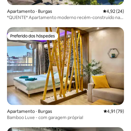
Apartamento ⋅ Burgas
4,92 de uma a
4,92 (24)
*QUENTE* Apartamento moderno recém-construído na
praça principal
Preferido dos hóspedes
Preferido dos hóspedes
Apartamento ⋅ Burgas
4,91 de uma a
4,91 (79)
Bamboo Luxe - com garagem própria!