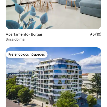
Apartamento ⋅ Burgas
5 de uma a
5 (10)
Brisa do mar
Preferido dos hóspedes
Preferido dos hóspedes