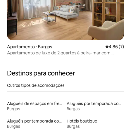
Apartamento ⋅ Burgas
4,86 de uma 
4,86 (7)
Apartamento de luxo de 2 quartos à beira-mar com
entrada no jardim
Destinos para conhecer
Outros tipos de acomodações
Aluguéis de espaços em frente à praia
Aluguéis por temporada com café da manhã
Burgas
Burgas
Aluguéis por temporada com banheira de hidromassagem
Hotéis boutique
Burgas
Burgas