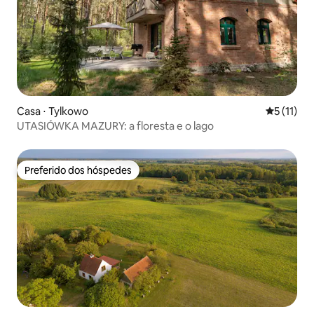
Casa ⋅ Tylkowo
5 de uma a
5 (11)
UTASIÓWKA MAZURY: a floresta e o lago
Preferido dos hóspedes
Preferido dos hóspedes