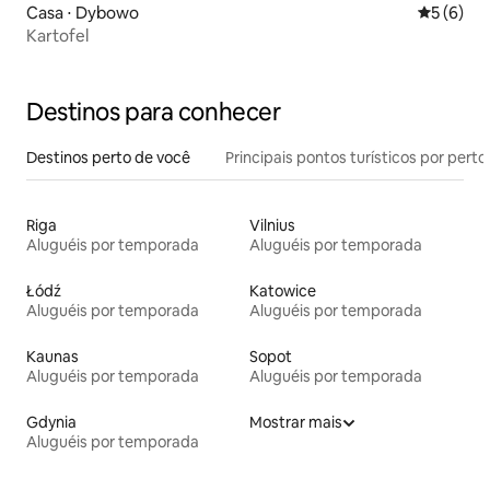
Casa ⋅ Dybowo
5 de uma 
5 (6)
Kartofel
Destinos para conhecer
Destinos perto de você
Principais pontos turísticos por perto
Riga
Vilnius
Aluguéis por temporada
Aluguéis por temporada
Łódź
Katowice
Aluguéis por temporada
Aluguéis por temporada
Kaunas
Sopot
Aluguéis por temporada
Aluguéis por temporada
Gdynia
Mostrar mais
Aluguéis por temporada