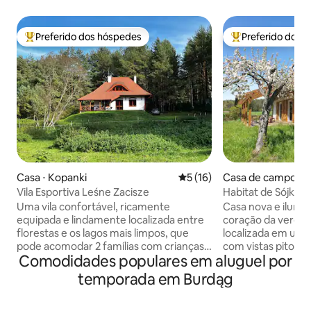
Preferido dos hóspedes
Preferido dos 
Entre os melhores preferidos dos hóspedes
Entre os melhore
Casa ⋅ Kopanki
5 de uma avaliação média de
5 (16)
Casa de campo ⋅ 
Vila Esportiva Leśne Zacisze
Habitat de Sójka
Uma vila confortável, ricamente
Casa nova e ilumi
equipada e lindamente localizada entre
coração da verde 
florestas e os lagos mais limpos, que
localizada em um 
pode acomodar 2 famílias com crianças.
com vistas pitores
Comodidades populares em aluguel por
Um rancho de 1,5 hectares com uma
florestas. O habitat está localizado na
casa elegante, espaçosa e ricamente
aldeia de Ruś, a 7
temporada em Burdąg
equipada com um grande terraço,
colina, nas proxim
oferece uma bela vista de sua própria
Sala de estar espaç