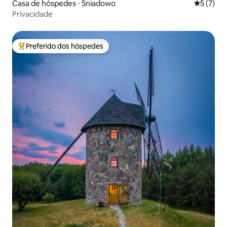
Casa de hóspedes ⋅ Śniadowo
5 de uma 
5 (7)
Privacidade
Preferido dos hóspedes
Entre os melhores preferidos dos hóspedes