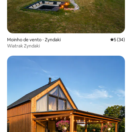
Moinho de vento ⋅ Zyndaki
5 de uma a
5 (34)
Wiatrak Zyndaki