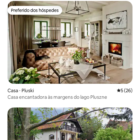
Preferido dos hóspedes
Preferido dos hóspedes
Casa ⋅ Pluski
5 de uma a
5 (26)
Casa encantadora às margens do lago Pluszne