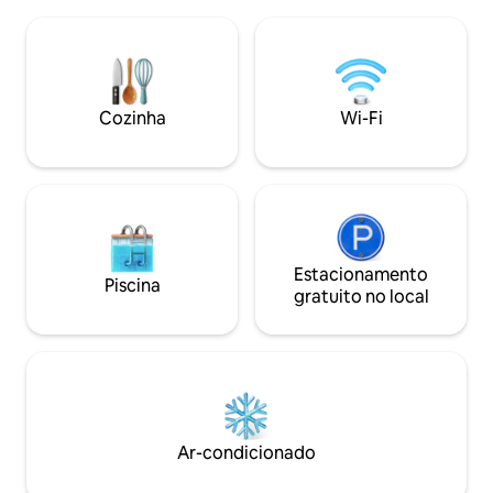
floresta e prado. Situado em meio à
sauna, terraço amp
natureza, este oásis de tranquilidade
churrasqueira, jar
oferece uma variedade de atividades
redes, mesa de p
esportivas e recreativas: quadras
tem quatro quart
esportivas ao ar livre, bilhar, pebolim,
acomodar até 11 p
dardos, jogos de tabuleiro e sauna. As
banheiros (cada u
Cozinha
Wi-Fi
crianças vão adorar nadar no lago,
chuveiro) e um ban
passear a cavalo e visitar a fazenda
próxima com ovelhas e cabras.
Estacionamento
Piscina
gratuito no local
Ar-condicionado