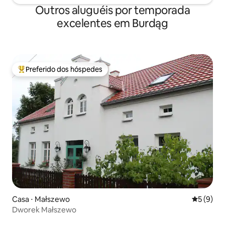
Outros aluguéis por temporada
excelentes em Burdąg
Preferido dos hóspedes
Entre os melhores preferidos dos hóspedes
Casa ⋅ Małszewo
5 de uma 
5 (9)
Dworek Małszewo