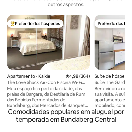
outros aspectos.
Preferido dos hóspedes
Preferido dos hó
Entre os melhores preferidos dos hóspedes
Preferido dos hó
Apartamento ⋅ Kalkie
4,98 de uma avaliação média de 5
4,98 (364)
Suíte de hóspedes
n Heights
The Love Shack Air-Con Piscina Wi-Fi
Suíte The Garden
Netflix Privado
Meu espaço fica perto da cidade, das
Bem-vindo à noss
praias de Bargara, da Destilaria de Rum,
sua visita. A suíte Garden é um
das Bebidas Fermentadas de
apartamento estú
Bundaberg, dos Mercados de Banquetes
mobiliado, constr
Comodidades populares em aluguel por
do Rio, do viveiro de tartarugas de Mon
com eletrodomésti
Rops e do melhor restaurante de frutos
cozinha de qualidade. Há uma TV 
temporada em Bundaberg Central
do mar do rio, onde você pode jantar ou
grande com Netflix
levar e fazer um cruzeiro até o Porto.
Uma máquina de la