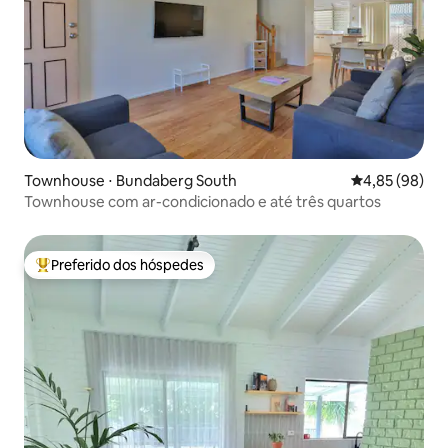
Townhouse ⋅ Bundaberg South
4,85 de uma a
4,85 (98)
Townhouse com ar-condicionado e até três quartos
Preferido dos hóspedes
Entre os melhores preferidos dos hóspedes