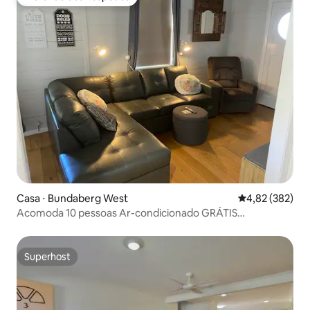
Preferido dos hóspedes
Casa ⋅ Bundaberg West
4,82 de uma av
4,82 (382)
Acomoda 10 pessoas Ar-condicionado GRÁTIS
Carregamento de veículos elétricos Wi-Fi Netflix
Superhost
Superhost