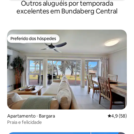
Outros aluguéis por temporada
excelentes em Bundaberg Central
Preferido dos hóspedes
Preferido dos hóspedes
Apartamento ⋅ Bargara
4,9 de uma a
4,9 (58)
Praia e felicidade