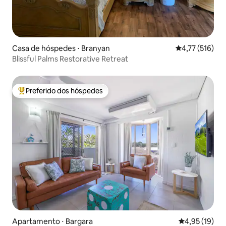
Casa de hóspedes ⋅ Branyan
4,77 de uma av
4,77 (516)
Blissful Palms Restorative Retreat
Preferido dos hóspedes
Entre os melhores preferidos dos hóspedes
Apartamento ⋅ Bargara
4,95 de uma a
4,95 (19)