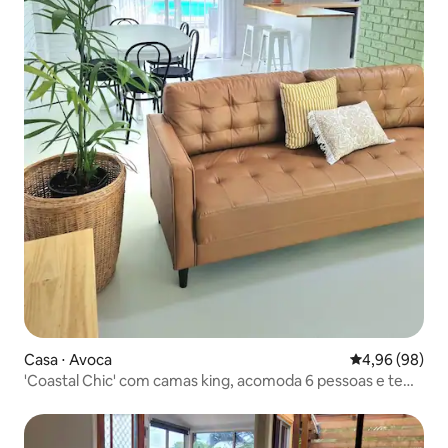
Casa ⋅ Avoca
4,96 de uma av
4,96 (98)
'Coastal Chic' com camas king, acomoda 6 pessoas e tem
piscina