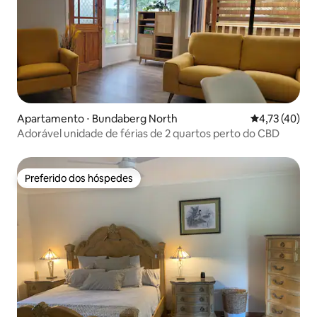
Apartamento ⋅ Bundaberg North
4,73 de uma a
4,73 (40)
Adorável unidade de férias de 2 quartos perto do CBD
Preferido dos hóspedes
Preferido dos hóspedes