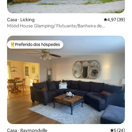
Casa ⋅ Licking
4,97 de uma a
4,97 (39)
Mööd House Glamping/ Flutuante/Banheira de
hidromassagem
Preferido dos hóspedes
Entre os melhores preferidos dos hóspedes
Casa ⋅ Raymondville
5 de uma a
5 (24)