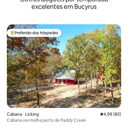
excelentes em Bucyrus
Preferido dos hóspedes
Entre os melhores preferidos dos hóspedes
Cabana ⋅ Licking
4,99 de uma av
4,99 (80)
Cabana vermelha perto de Paddy Creek