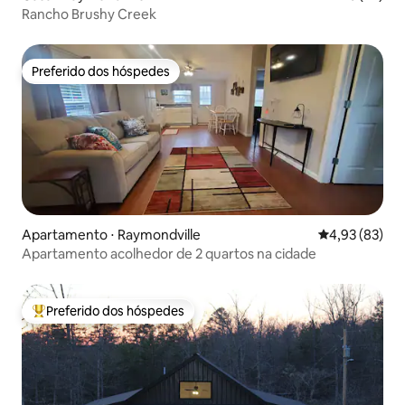
Rancho Brushy Creek
Preferido dos hóspedes
Preferido dos hóspedes
Apartamento ⋅ Raymondville
4,93 de uma a
4,93 (83)
Apartamento acolhedor de 2 quartos na cidade
Preferido dos hóspedes
Entre os melhores preferidos dos hóspedes