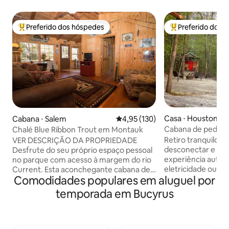
Preferido dos hóspedes
Preferido dos 
Entre os melhores preferidos dos hóspedes
Entre os melhore
Casa ⋅ Houston
Cabana ⋅ Salem
4,95 de uma avaliação média de 
4,95 (130)
Cabana de pedra i
Chalé Blue Ribbon Trout em Montauk
de hidromassagem
Retiro tranquilo e 
VER DESCRIÇÃO DA PROPRIEDADE
desconectar e esp
Desfrute do seu próprio espaço pessoal
experiência autos
no parque com acesso à margem do rio
eletricidade ou va
Current. Esta aconchegante cabana de
Comodidades populares em aluguel por
descarga, mas for
três quartos e um banheiro está situada
água quente corr
de forma única em 3 acres dentro dos
temporada em Bucyrus
externo, toda a l
limites do Parque Nacional, nos
precisará e ilumin
arredores de um dos principais parques
estadia inclui ace
de trutas do Missouri. O Montauk State
hidromassagem art
Park fica a poucos minutos de distância