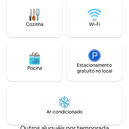
necessários veícu
Você pode fazer um passeio de
quatro rodas ou ve
flutuação, nadar nas águas límpidas e
duas rodas de alto
frescas do rio Current, relaxar junto à
cabana. Devemos 
fogueira à beira do rio ou simplesmente
Cozinha
Wi-Fi
na chegada para 
sentar-se no deck e apreciar as belezas
usar as luzes de p
naturais do Ozarks National Scenic
Riverways
Estacionamento
Piscina
gratuito no local
Ar-condicionado
Outros aluguéis por temporada