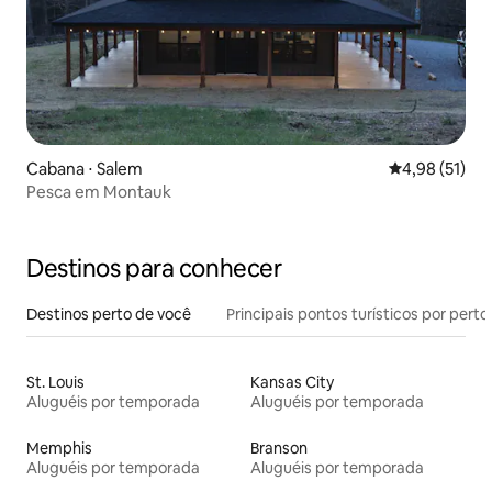
Cabana ⋅ Salem
4,98 de uma a
4,98 (51)
Pesca em Montauk
Destinos para conhecer
Destinos perto de você
Principais pontos turísticos por perto
St. Louis
Kansas City
Aluguéis por temporada
Aluguéis por temporada
Memphis
Branson
Aluguéis por temporada
Aluguéis por temporada