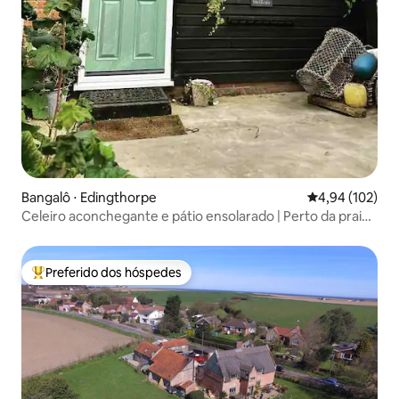
Bangalô ⋅ Edingthorpe
4,94 de uma av
4,94 (102)
Celeiro aconchegante e pátio ensolarado | Perto da praia
e Broads
Preferido dos hóspedes
Entre os melhores preferidos dos hóspedes