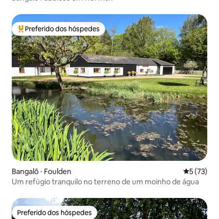
Preferido dos hóspedes
Entre os melhores preferidos dos hóspedes
Bangalô ⋅ Foulden
5 de uma a
5 (73)
Um refúgio tranquilo no terreno de um moinho de água
Preferido dos hóspedes
Preferido dos hóspedes