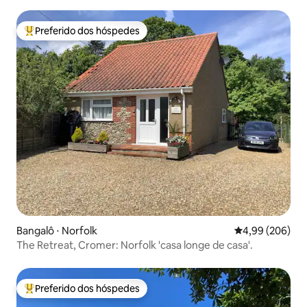
Preferido dos hóspedes
Entre os melhores preferidos dos hóspedes
Bangalô ⋅ Norfolk
4,99 de uma ava
4,99 (206)
The Retreat, Cromer: Norfolk 'casa longe de casa'.
Preferido dos hóspedes
Entre os melhores preferidos dos hóspedes