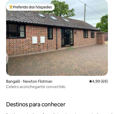
Preferido dos hóspedes
Entre os melhores preferidos dos hóspedes
Bangalô ⋅ Newton Flotman
4,99 de uma av
4,99 (69)
Celeiro aconchegante convertido
Destinos para conhecer