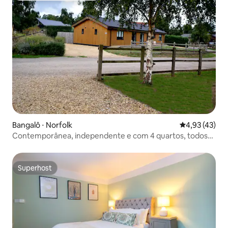
Bangalô ⋅ Norfolk
4,93 de uma a
4,93 (43)
Contemporânea, independente e com 4 quartos, todos
com banheiro privativo
Superhost
Superhost