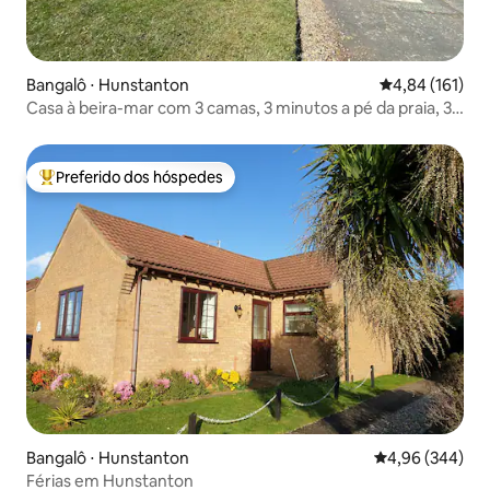
Bangalô ⋅ Hunstanton
4,84 de uma av
4,84 (161)
Casa à beira-mar com 3 camas, 3 minutos a pé da praia, 3
suítes
Preferido dos hóspedes
Entre os melhores preferidos dos hóspedes
Bangalô ⋅ Hunstanton
4,96 de uma ava
4,96 (344)
Férias em Hunstanton