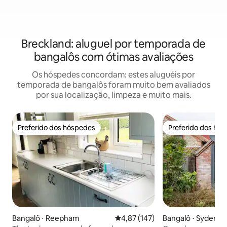
Breckland: aluguel por temporada de
bangalôs com ótimas avaliações
Os hóspedes concordam: estes aluguéis por
temporada de bangalôs foram muito bem avaliados
por sua localização, limpeza e muito mais.
Preferido dos hóspedes
Preferido dos hó
Preferido dos hóspedes
Preferido dos hó
Bangalô ⋅ Reepham
4,87 de uma avaliação média de 
4,87 (147)
Bangalô ⋅ Syderst