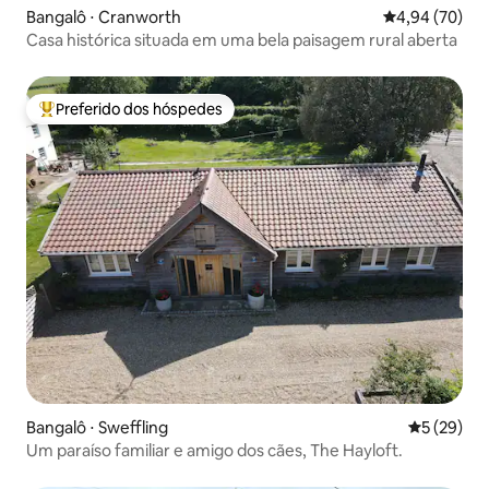
Bangalô ⋅ Cranworth
4,94 de uma a
4,94 (70)
Casa histórica situada em uma bela paisagem rural aberta
Preferido dos hóspedes
Entre os melhores preferidos dos hóspedes
Bangalô ⋅ Sweffling
5 de uma a
5 (29)
Um paraíso familiar e amigo dos cães, The Hayloft.