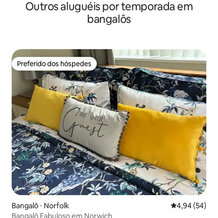
Outros aluguéis por temporada em
bangalôs
Preferido dos hóspedes
Preferido dos hóspedes
Bangalô ⋅ Norfolk
4,94 de uma a
4,94 (54)
Bangalô Fabuloso em Norwich