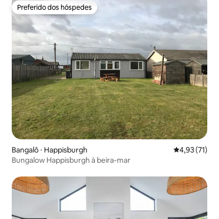
Preferido dos hóspedes
Preferido dos hóspedes
Bangalô ⋅ Happisburgh
4,93 de uma a
4,93 (71)
Bungalow Happisburgh à beira-mar