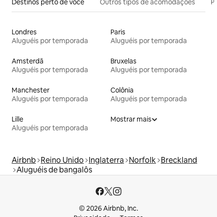
Destinos perto de você
Outros tipos de acomodações
Pr
Londres
Paris
Aluguéis por temporada
Aluguéis por temporada
Amsterdã
Bruxelas
Aluguéis por temporada
Aluguéis por temporada
Manchester
Colônia
Aluguéis por temporada
Aluguéis por temporada
Lille
Mostrar mais
Aluguéis por temporada
Airbnb
Reino Unido
Inglaterra
Norfolk
Breckland
Aluguéis de bangalôs
© 2026 Airbnb, Inc.