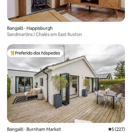
Bangalô ⋅ Happisburgh
Sandmartins | Chalés em East Ruston
Preferido dos hóspedes
Entre os melhores preferidos dos hóspedes
Bangalô ⋅ Burnham Market
5 de uma av
5 (227)