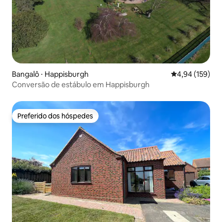
Bangalô ⋅ Happisburgh
4,94 de uma av
4,94 (159)
Conversão de estábulo em Happisburgh
Preferido dos hóspedes
Preferido dos hóspedes