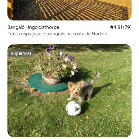
Bangalô ⋅ Ingoldisthorpe
4,91 de uma a
4,91 (79)
Tobijo espaçoso e tranquilo na costa de Norfolk
Superhost
Superhost