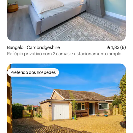
Bangalô ⋅ Cambridgeshire
4,83 de uma 
4,83 (6)
Refúgio privativo com 2 camas e estacionamento amplo
Preferido dos hóspedes
Preferido dos hóspedes