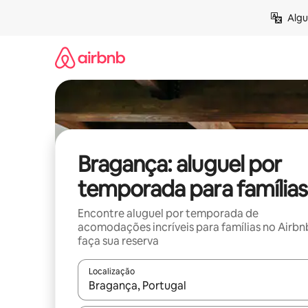
Pular
Algu
para
o
conteúdo
Bragança: aluguel por
temporada para famílias
Encontre aluguel por temporada de
acomodações incríveis para famílias no Airbn
faça sua reserva
Localização
Quando os resultados estiverem disponíveis, expl