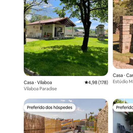
Casa ⋅ Ca
Estúdio M
Casa ⋅ Vilaboa
4,98 de uma avaliação m
4,98 (178)
Vilaboa Paradise
Preferido dos hóspedes
Preferid
Preferido dos hóspedes
Preferid