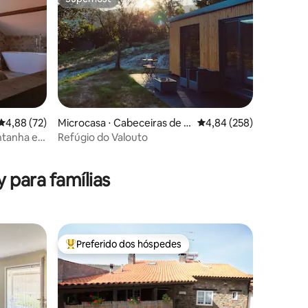
Superhost
4,88 de uma avaliação média de 5, 72 avaliações
4,88 (72)
Microcasa ⋅ Cabeceiras de B
4,84 de uma avaliação m
4,84 (258)
asto
ontanha e
Refúgio do Valouto
ções
 para famílias
Preferido dos hóspedes
os hóspedes
Entre os melhores preferidos dos hóspedes