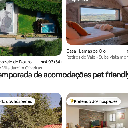
st
Superhost
Casa ⋅ Lamas de Olo
Retiros do Vale - Suite vista m
gozelo do Douro
4,93 de uma avaliação média de 5, 54 avalia
4,93 (54)
banheira
Villa Jardim Oliveiras
emporada de acomodações pet friendly
rido dos hóspedes
Preferido dos hóspedes
 melhores preferidos dos hóspedes
Entre os melhores preferidos d