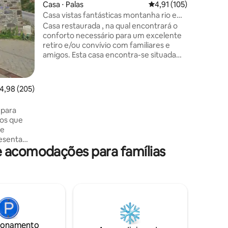
Casa ⋅ Palas
4,91 de uma avaliação 
4,91 (105)
estadia 
Dispomos
Casa vistas fantásticas montanha rio e
equipada,
Piscina
Casa restaurada , na qual encontrará o
salão de 
conforto necessário para um excelente
retiro e/ou convívio com familiares e
amigos. Esta casa encontra-se situada
numa antiga aldeia abandonada perto do
rio com uma pequena praia muito bonita.
Se gosta estar em contato com a
,98 de uma avaliação média de 5, 205 avaliações
4,98 (205)
natureza este é o sitio ideal, pode
encontrar Lontras,muitas variedades de
 para
pássaros A casa tem dois quartos, um
gos que
quarto de banho uma cozinha equipada,
te
ar condicionado Piscina partilhada com
resenta
outra casa. Refeições de comida por
e acomodações para famílias
 sala de
encomenda
mente
os, cada
 deles
 paisagem
ara a
o
ionamento