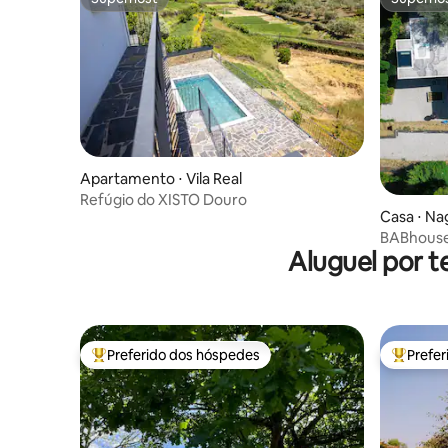
Superhost
Superho
Apartamento ⋅ Vila Real
Refúgio do XISTO Douro
Casa ⋅ Na
BABhouse 
Aluguel por t
Preferido dos hóspedes
Prefe
Entre os melhores preferidos dos hóspedes
Entre os