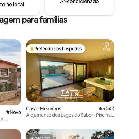
Ar-condicionado
to no local
gem para famílias
Preferido dos hóspedes
Entre os melhores preferidos dos hóspedes
ções
Casa ⋅ Meirinhos
5 de uma avaliação
5 (50)
Novo lugar para ficar
Novo
Alojamento dos Lagos do Sabor- Piscina
ro,
& SPA
Superhost