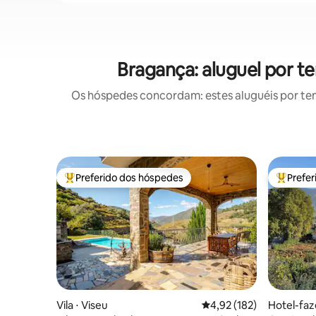
Bragança: aluguel por 
Os hóspedes concordam: estes aluguéis por te
Preferido dos hóspedes
Prefe
Entre os melhores preferidos dos hóspedes
Entre os
Vila ⋅ Viseu
4,92 de uma avaliação m
4,92 (182)
Hotel-fa