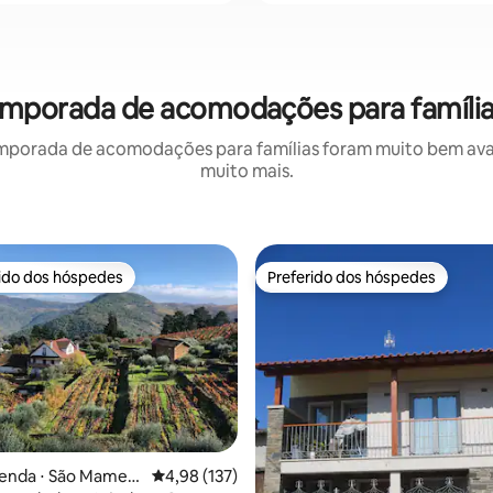
temporada de acomodações para família
mporada de acomodações para famílias foram muito bem avali
muito mais.
rido dos hóspedes
Preferido dos hóspedes
 melhores preferidos dos hóspedes
Preferido dos hóspedes
édia de 5, 182 avaliações
zenda ⋅ São Mamed
4,98 de uma avaliação média de 5, 137 avalia
4,98 (137)