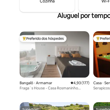
Cozinha
Wi-F
Aluguel por temp
Preferido dos hóspedes
Prefe
Entre os melhores preferidos dos hóspedes
Entre os
Bangalô ⋅ Armamar
4,93 de uma avaliação m
4,93 (177)
Casa ⋅ Se
Fraga`s House - Casa Rosmaninho
Serapicos House - Casa 3 Quartos e S
Douro e Natureza
Privativo
Superhost
Superho