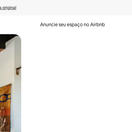
 original
Anuncie seu espaço no Airbnb
 deslizando o dedo na tela.