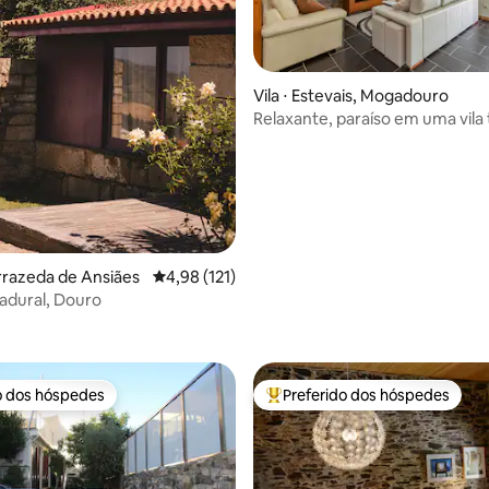
Vila ⋅ Estevais, Mogadouro
Relaxante, paraíso em uma vila 
rrazeda de Ansiães
4,98 de uma avaliação média de 5, 121 avalia
4,98 (121)
adural, Douro
édia de 5, 178 avaliações
o dos hóspedes
Preferido dos hóspedes
o dos hóspedes
Entre os melhores preferidos d