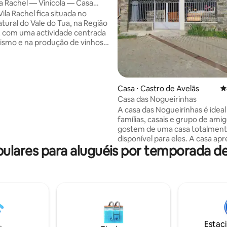
tua
la Rachel — Vinícola — Casa
ila Rachel fica situada no
tural do Vale do Tua, na Região
 com uma actividade centrada
ismo e na produção de vinhos
lógicos. A Quinta
liza aos seus hóspedes uma
iológica onde pode relaxar
ndo-se com as paisagens
Casa ⋅ Castro de Avelãs
4
 e tranquilas do Vale do Tua. A
Casa das Nogueirinhas
m actividades de Provas de
A casa das Nogueirinhas é ideal
de podem ser provadas as
famílias, casais e grupo de ami
olheitas, bem como visitas à
gostem de uma casa totalmen
s vinhas, onde se pratica
disponível para eles. A casa ap
biológica.*
lares para aluguéis por temporada d
uma televisão de ecrã plano, na
estar e uma kitchenette total
equipada, conta com dois quart
um com uma cama de casal, um
com varanda, com vista para a
campestre e outro, com vista p
aldeia. Tem duas casas de banh
totalmente equipadas. Estacionamento
Estac
gratuito. Não é permitido fumar. Não são