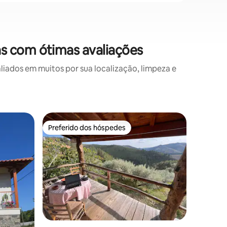
s com ótimas avaliações
ados em muitos por sua localização, limpeza e
Casa ⋅ Pi
Preferido dos hóspedes
Prefe
Preferido dos hóspedes
Entre o
Vila Des
Com vist
Douro, es
exclusiv
regime d
conforto 
infinita d
interior,
olival. Ch
ções
Douro. P