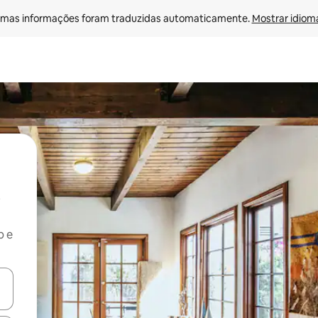
mas informações foram traduzidas automaticamente. 
Mostrar idioma
b e
ore-os usando as seta para cima e para baixo do teclado ou tocando e