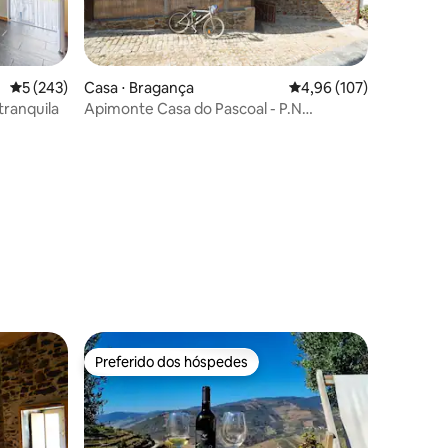
5 de uma avaliação média de 5, 243 avaliações
5 (243)
Casa ⋅ Bragança
4,96 de uma avaliação 
4,96 (107)
tranquila
Apimonte Casa do Pascoal - P.N
Montesinho
ções
Preferido dos hóspedes
os hóspedes
Preferido dos hóspedes