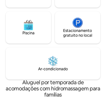
restaurantes tradicionais. Totalmente
equipado, com maquina de lavar loiça,
maquina de lavar roupa, forno,
vitroceramica, micro ondas, frigorifico,
O Camões Studio tem uma localização
privilegiada, a uma curta caminhada de
vários pontos de interesse e do centro
Estacionamento
Piscina
de Bragança. Este alojamento é
gratuito no local
recomendado pela boa relação
preço/qualidade no Bragança! Os
hóspedes têm mais por menos dinheiro
em comparação a outros alojamentos
nesta cidade. Falamos o seu idioma!
Ar-condicionado
Aluguel por temporada de
acomodações com hidromassagem para
famílias