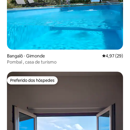
Bangalô ⋅ Gimonde
4,97 de uma a
4,97 (29)
Pombal , casa de turismo
Preferido dos hóspedes
Preferido dos hóspedes