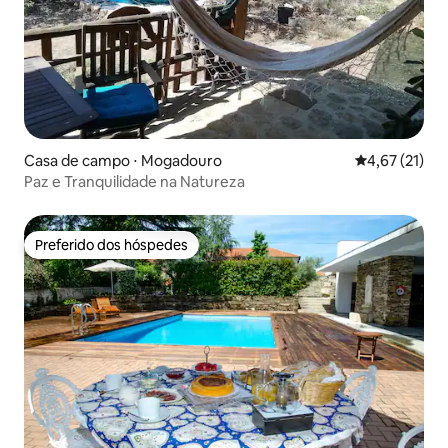
Casa de campo ⋅ Mogadouro
4,67 de uma a
4,67 (21)
Paz e Tranquilidade na Natureza
Preferido dos hóspedes
Preferido dos hóspedes