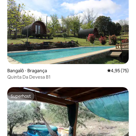
Bangalô ⋅ Bragança
4,95 de uma a
4,95 (75)
Quinta Da Devesa B1
Superhost
Superhost