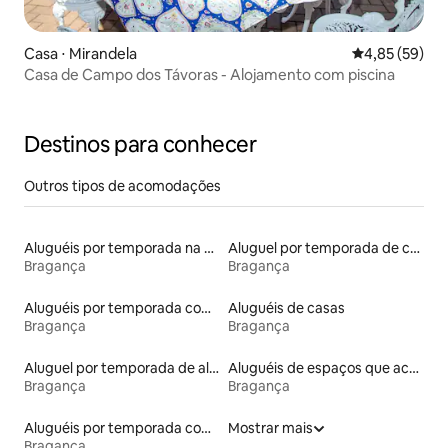
Casa ⋅ Mirandela
4,85 de uma a
4,85 (59)
Casa de Campo dos Távoras - Alojamento com piscina
Destinos para conhecer
Outros tipos de acomodações
Aluguéis por temporada na orla
Aluguel por temporada de casas de hóspedes
Bragança
Bragança
Aluguéis por temporada com banheira de hidromassagem
Aluguéis de casas
Bragança
Bragança
Aluguel por temporada de alojamentos ecológicos
Aluguéis de espaços que aceitam animais de estimação
Bragança
Bragança
Aluguéis por temporada com café da manhã
Mostrar mais
Bragança