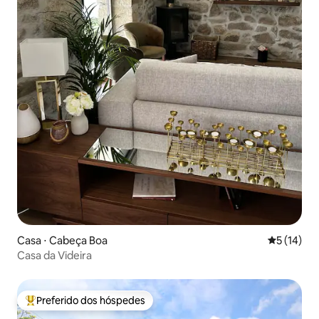
Casa ⋅ Cabeça Boa
5 de uma a
5 (14)
Casa da Videira
Preferido dos hóspedes
Entre os melhores preferidos dos hóspedes