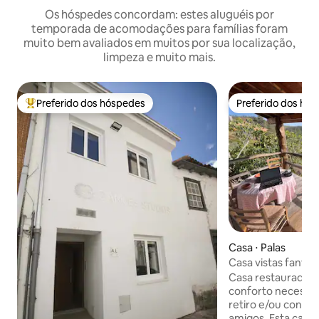
Os hóspedes concordam: estes aluguéis por
temporada de acomodações para famílias foram
muito bem avaliados em muitos por sua localização,
limpeza e muito mais.
Preferido dos hóspedes
Preferido dos hó
Entre os melhores preferidos dos hóspedes
Preferido dos hó
Casa ⋅ Palas
Casa vistas fantás
Piscina
Casa restaurada , 
conforto necessár
retiro e/ou convív
amigos. Esta casa