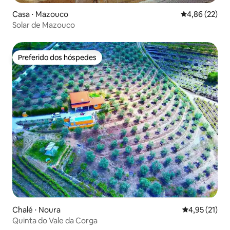
Casa ⋅ Mazouco
4,86 de uma a
4,86 (22)
Solar de Mazouco
Preferido dos hóspedes
Preferido dos hóspedes
Chalé ⋅ Noura
4,95 de uma a
4,95 (21)
Quinta do Vale da Corga