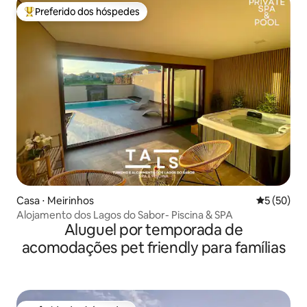
Preferido dos hóspedes
Entre os melhores preferidos dos hóspedes
Casa ⋅ Meirinhos
5 de uma a
5 (50)
Alojamento dos Lagos do Sabor- Piscina & SPA
Aluguel por temporada de
acomodações pet friendly para famílias