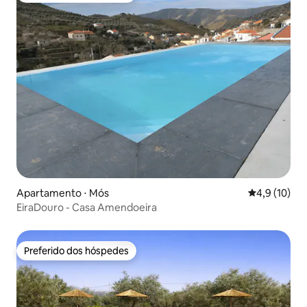
Apartamento ⋅ Mós
4,9 de uma a
4,9 (10)
EiraDouro - Casa Amendoeira
Preferido dos hóspedes
Preferido dos hóspedes