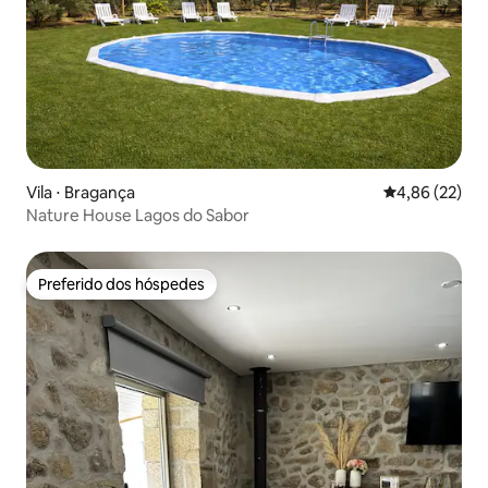
Vila ⋅ Bragança
4,86 de uma a
4,86 (22)
Nature House Lagos do Sabor
Preferido dos hóspedes
Preferido dos hóspedes