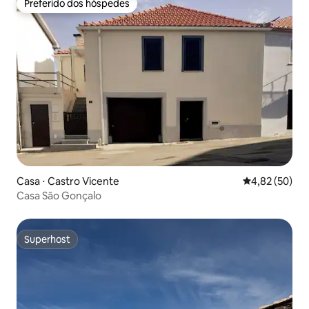
Preferido dos hóspedes
Preferido dos hóspedes
Casa ⋅ Castro Vicente
4,82 de uma a
4,82 (50)
Casa São Gonçalo
Superhost
Superhost