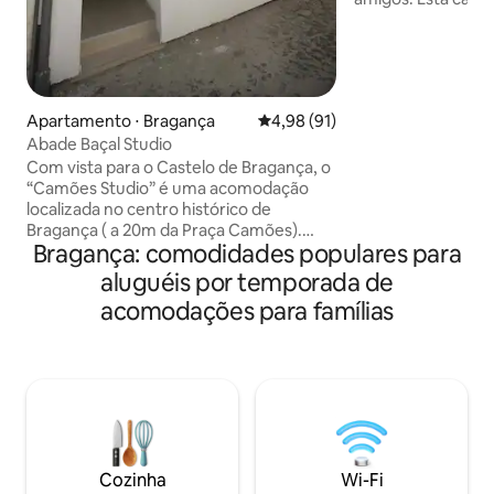
numa antiga aldei
rio com uma pequ
bonita. Se gosta 
natureza este é o s
encontrar Lontras
Apartamento ⋅ Bragança
4,98 de uma avaliação média de
4,98 (91)
pássaros A casa t
Abade Baçal Studio
quarto de banho 
ar condicionado Piscina partilhada com
Com vista para o Castelo de Bragança, o
outra casa. Refei
“Camões Studio” é uma acomodação
encomenda
localizada no centro histórico de
Bragança ( a 20m da Praça Camões).
Bragança: comodidades populares para
Situado num edifício com 3 estudios
totalmente remodelados, este
aluguéis por temporada de
apartamento apresenta acesso Wi-Fi
acomodações para famílias
gratuito em todas as áreas.
Apartamento T0 duplex, com quarto no
piso superio, sala com sofá, WC com
base duche, Kitchenete equipada.
Situado no centro da cidade, com muito
comércio à volta. Os hóspedes podem
preparar as suas próprias refeições
ligeiras usando a kitchenette. Em
Cozinha
Wi-Fi
alternativa, podem visitar os