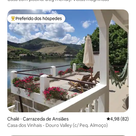
Preferido dos hóspedes
Entre os melhores preferidos dos hóspedes
Chalé ⋅ Carrazeda de Ansiães
4,98 de uma a
4,98 (82)
Casa dos Vinhais - Douro Valley (c/ Peq. Almoço)