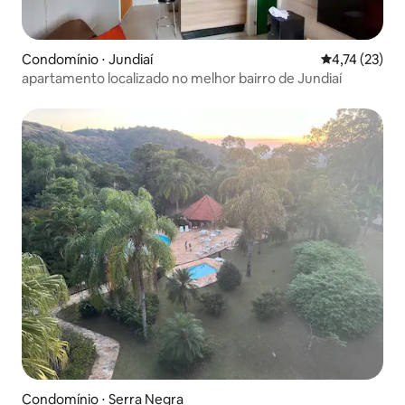
Condomínio ⋅ Jundiaí
4,74 de uma a
4,74 (23)
apartamento localizado no melhor bairro de Jundiaí
Condomínio ⋅ Serra Negra