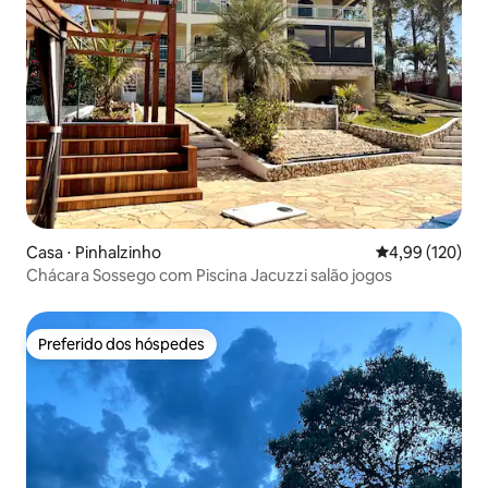
Casa ⋅ Pinhalzinho
4,99 de uma av
4,99 (120)
Chácara Sossego com Piscina Jacuzzi salão jogos
Preferido dos hóspedes
Preferido dos hóspedes