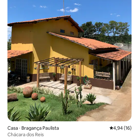
Casa ⋅ Bragança Paulista
4,94 de uma a
4,94 (16)
Chácara dos Reis