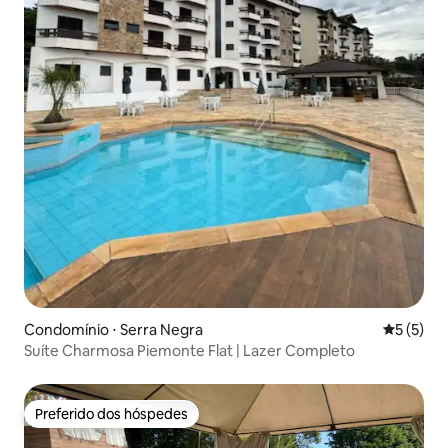
Condomínio ⋅ Serra Negra
5 de uma 
5 (5)
Suíte Charmosa Piemonte Flat | Lazer Completo
Preferido dos hóspedes
Preferido dos hóspedes