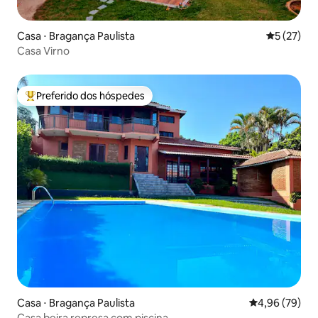
Casa ⋅ Bragança Paulista
5 de uma a
5 (27)
Casa Virno
Preferido dos hóspedes
Entre os melhores preferidos dos hóspedes
Casa ⋅ Bragança Paulista
4,96 de uma a
4,96 (79)
Casa beira represa com piscina