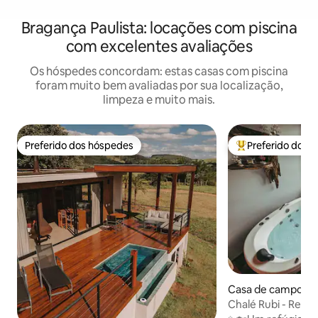
Bragança Paulista: locações com piscina
com excelentes avaliações
Os hóspedes concordam: estas casas com piscina
foram muito bem avaliadas por sua localização,
limpeza e muito mais.
Preferido dos hóspedes
Preferido dos 
Preferido dos hóspedes
Entre os melhore
Casa de campo ⋅ P
Chalé Rubi - Refúg
Sta Edwiges