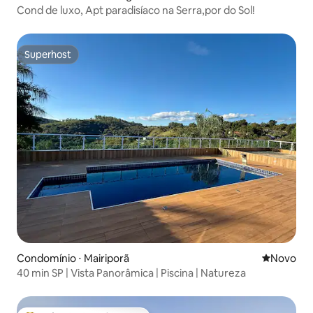
Cond de luxo, Apt paradisíaco na Serra,por do Sol!
Superhost
Superhost
Condomínio ⋅ Mairiporã
Novo lugar
Novo
40 min SP | Vista Panorâmica | Piscina | Natureza