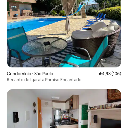
Condomínio ⋅ São Paulo
4,93 de uma av
4,93 (106)
Recanto de Igarata Paraiso Encantado