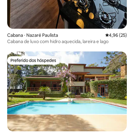
Cabana ⋅ Nazaré Paulista
4,96 de uma a
4,96 (25)
Cabana de luxo com hidro aquecida, lareira e lago
Preferido dos hóspedes
Preferido dos hóspedes