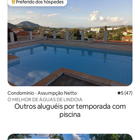
Preferido dos hóspedes
Entre os melhores preferidos dos hóspedes
Condomínio ⋅ Assumpção Netto
5 de uma a
5 (47)
O MELHOR DE ÁGUAS DE LINDOIA
Outros aluguéis por temporada com
piscina