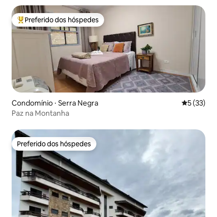
Preferido dos hóspedes
Entre os melhores preferidos dos hóspedes
Condomínio ⋅ Serra Negra
5 de uma a
5 (33)
Paz na Montanha
Preferido dos hóspedes
Preferido dos hóspedes