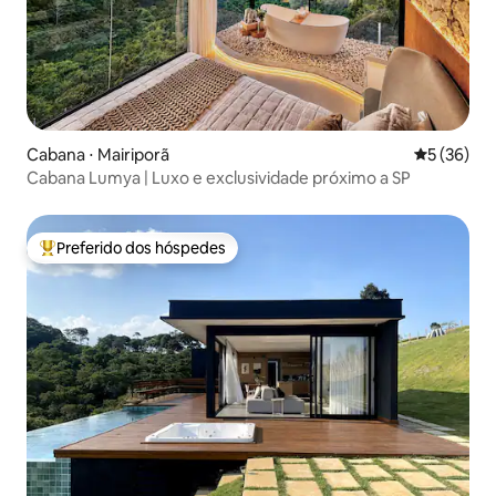
Cabana ⋅ Mairiporã
5 de uma a
5 (36)
Cabana Lumya | Luxo e exclusividade próximo a SP
Preferido dos hóspedes
Entre os melhores preferidos dos hóspedes