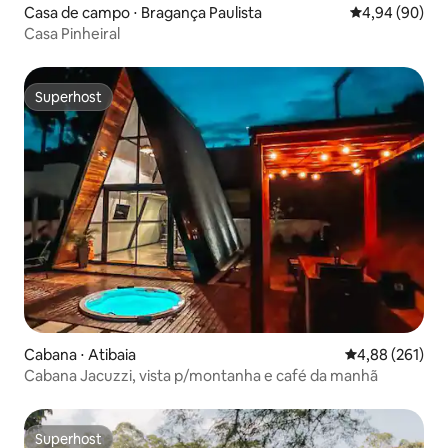
Casa de campo ⋅ Bragança Paulista
4,94 de uma av
4,94 (90)
Casa Pinheiral
Superhost
Superhost
Cabana ⋅ Atibaia
4,88 de uma av
4,88 (261)
Cabana Jacuzzi, vista p/montanha e café da manhã
Superhost
Superhost