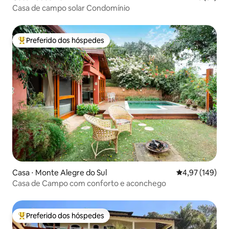
Casa de campo solar Condomínio
Preferido dos hóspedes
Entre os melhores preferidos dos hóspedes
Casa ⋅ Monte Alegre do Sul
4,97 de uma av
4,97 (149)
Casa de Campo com conforto e aconchego
Preferido dos hóspedes
Entre os melhores preferidos dos hóspedes