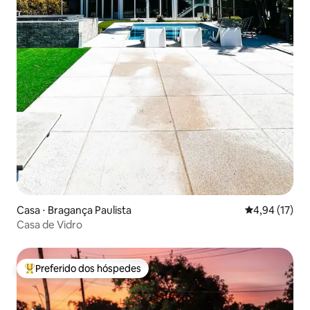
Casa ⋅ Bragança Paulista
4,94 de uma a
4,94 (17)
Casa de Vidro
Preferido dos hóspedes
Entre os melhores preferidos dos hóspedes