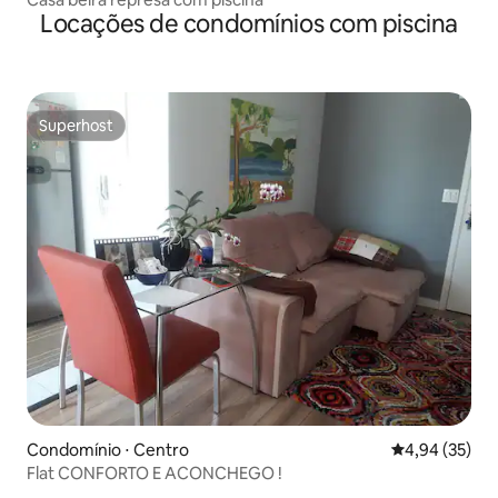
Locações de condomínios com piscina
Superhost
Superhost
Condomínio ⋅ Centro
4,94 de uma a
4,94 (35)
Flat CONFORTO E ACONCHEGO !