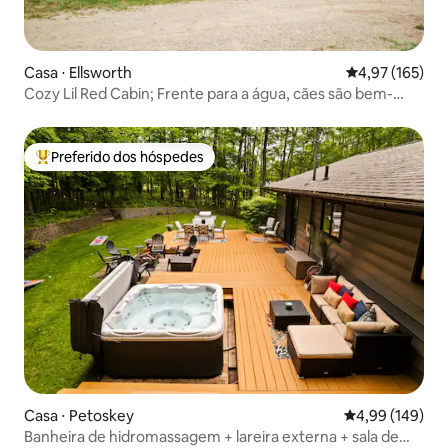
Casa ⋅ Ellsworth
4,97 de uma av
4,97 (165)
Cozy Lil Red Cabin; Frente para a água, cães são bem-
vindos!
Preferido dos hóspedes
Entre os melhores preferidos dos hóspedes
Casa ⋅ Petoskey
4,99 de uma av
4,99 (149)
Banheira de hidromassagem + lareira externa + sala de