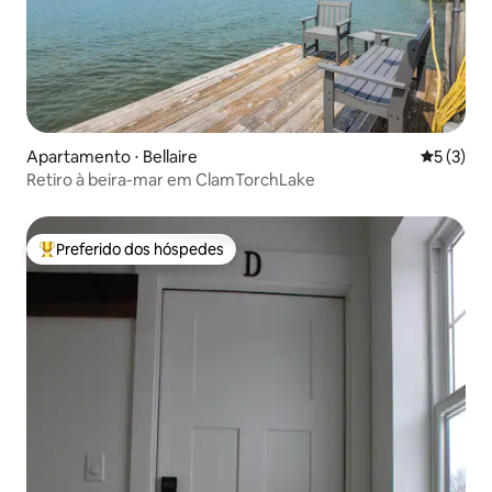
Apartamento ⋅ Bellaire
5 de uma 
5 (3)
Retiro à beira-mar em ClamTorchLake
Preferido dos hóspedes
Entre os melhores preferidos dos hóspedes