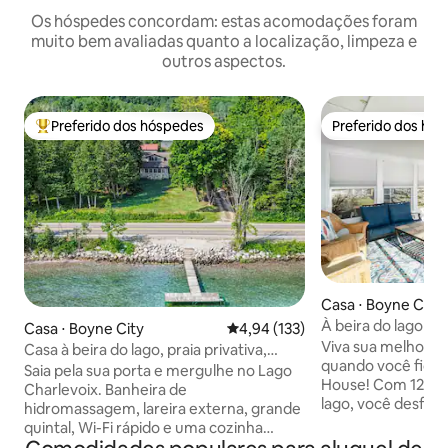
Os hóspedes concordam: estas acomodações foram
muito bem avaliadas quanto a localização, limpeza e
outros aspectos.
Preferido dos hóspedes
Preferido dos hó
Entre os melhores preferidos dos hóspedes
Preferido dos hó
Casa ⋅ Boyne City
À beira do lago co
Casa ⋅ Boyne City
4,94 de uma avaliação média de 
4,94 (133)
de Boyne Mtn
Viva sua melhor v
Casa à beira do lago, praia privativa,
quando você fica
banheira de hidromassagem, fogueira
Saia pela sua porta e mergulhe no Lago
House! Com 125 pé
Charlevoix. Banheira de
lago, você desfrut
hidromassagem, lareira externa, grande
magnífica e acess
quintal, Wi-Fi rápido e uma cozinha
pedale facilmente 
totalmente equipada — o refúgio