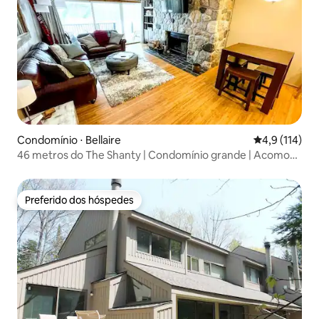
Condomínio ⋅ Bellaire
4,9 de uma av
4,9 (114)
46 metros do The Shanty | Condomínio grande | Acomoda
14 pessoas
Preferido dos hóspedes
Preferido dos hóspedes