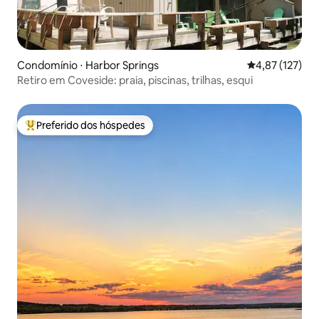
Condomínio ⋅ Harbor Springs
4,87 de uma av
4,87 (127)
Retiro em Coveside: praia, piscinas, trilhas, esqui
Preferido dos hóspedes
Entre os melhores preferidos dos hóspedes