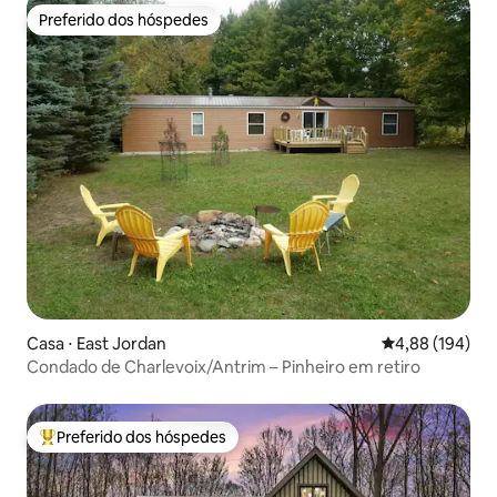
Preferido dos hóspedes
Preferido dos hóspedes
Casa ⋅ East Jordan
4,88 de uma av
4,88 (194)
Condado de Charlevoix/Antrim – Pinheiro em retiro
Preferido dos hóspedes
Entre os melhores preferidos dos hóspedes