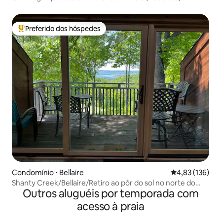
Preferido dos hóspedes
Entre os melhores preferidos dos hóspedes
Condomínio ⋅ Bellaire
4,83 de uma av
4,83 (136)
Shanty Creek/Bellaire/Retiro ao pôr do sol no norte do
Outros aluguéis por temporada com
campo de golfe
acesso à praia