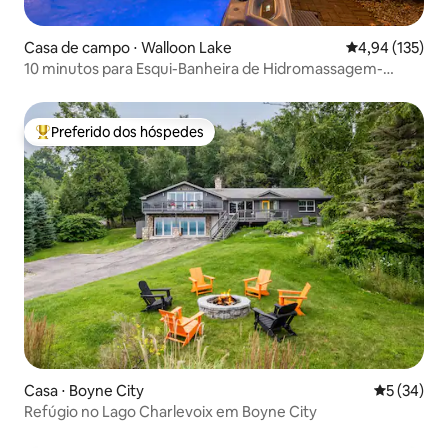
Casa de campo ⋅ Walloon Lake
4,94 de uma av
4,94 (135)
10 minutos para Esqui-Banheira de Hidromassagem-
Lareira-ANIMAIS DE ESTIMAÇÃO
Preferido dos hóspedes
Entre os melhores preferidos dos hóspedes
Casa ⋅ Boyne City
5 de uma a
5 (34)
Refúgio no Lago Charlevoix em Boyne City