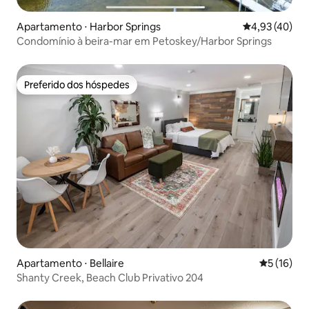
Apartamento ⋅ Harbor Springs
4,93 de uma a
4,93 (40)
Condomínio à beira-mar em Petoskey/Harbor Springs
Preferido dos hóspedes
Preferido dos hóspedes
Apartamento ⋅ Bellaire
5 de uma a
5 (16)
Shanty Creek, Beach Club Privativo 204