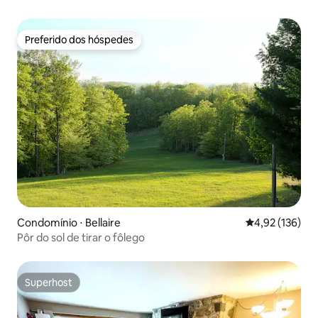
Preferido dos hóspedes
Preferido dos hóspedes
Condomínio ⋅ Bellaire
4,92 de uma av
4,92 (136)
Pôr do sol de tirar o fôlego
Superhost
Superhost