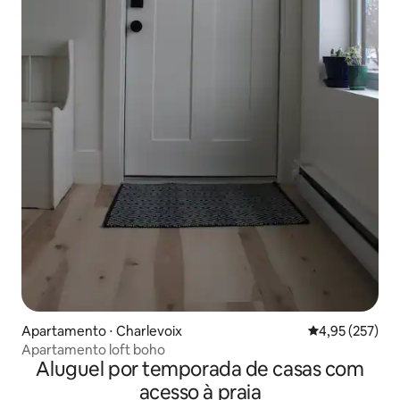
Apartamento ⋅ Charlevoix
4,95 de uma av
4,95 (257)
Apartamento loft boho
Aluguel por temporada de casas com
acesso à praia