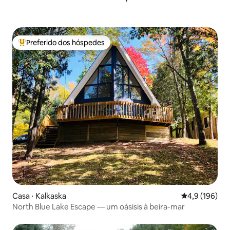
Preferido dos hóspedes
Entre os melhores preferidos dos hóspedes
Casa ⋅ Kalkaska
4,9 de uma av
4,9 (196)
North Blue Lake Escape — um oásisis à beira-mar