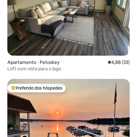
Apartamento ⋅ Petoskey
4,88 de uma a
4,88 (33)
Loft com vista para o lago
Preferido dos hóspedes
Entre os melhores preferidos dos hóspedes