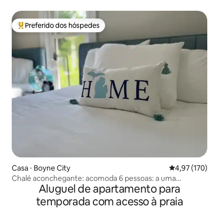
jogos + acomoda 14 pessoas
Preferido dos hóspedes
Entre os melhores preferidos dos hóspedes
Casa ⋅ Boyne City
4,97 de uma av
4,97 (170)
Chalé aconchegante: acomoda 6 pessoas: a uma
Aluguel de apartamento para
caminhada da cidade, pátio, ar-condicionado
temporada com acesso à praia