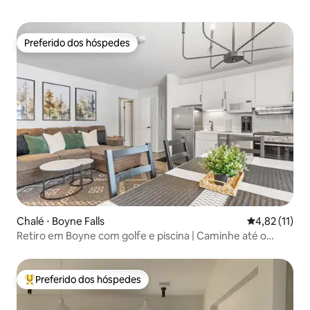
Preferido dos hóspedes
Preferido dos hóspedes
Chalé ⋅ Boyne Falls
4,82 de uma a
4,82 (11)
Retiro em Boyne com golfe e piscina | Caminhe até o
parque aquático
Preferido dos hóspedes
Entre os melhores preferidos dos hóspedes