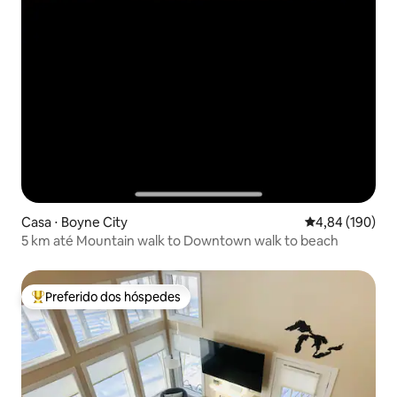
Casa ⋅ Boyne City
4,84 de uma av
4,84 (190)
5 km até Mountain walk to Downtown walk to beach
Preferido dos hóspedes
Entre os melhores preferidos dos hóspedes