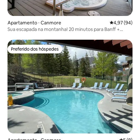
Apartamento ⋅ Canmore
4,97 de uma a
4,97 (94)
Sua escapada na montanha! 20 minutos para Banff +
banheiras de hidromassagem!
Preferido dos hóspedes
Preferido dos hóspedes