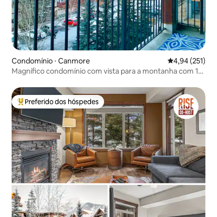
Condomínio ⋅ Canmore
4,94 de uma av
4,94 (251)
Magnífico condomínio com vista para a montanha com 1
quarto e 2 camas
Preferido dos hóspedes
Entre os melhores preferidos dos hóspedes