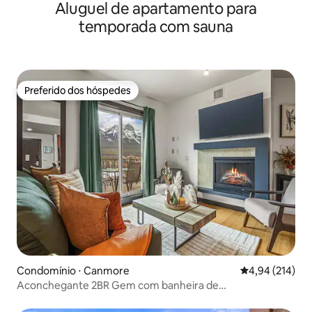
Aluguel de apartamento para
piscina, Netflix e estacionamento gratuito
temporada com sauna
Preferido dos hóspedes
Preferido dos hóspedes
Condomínio ⋅ Canmore
4,94 de uma av
4,94 (214)
Aconchegante 2BR Gem com banheira de
hidromassagem e vistas espetaculares para a montanha