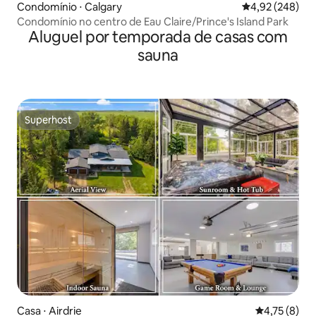
Condomínio ⋅ Calgary
4,92 de uma ava
4,92 (248)
Condomínio no centro de Eau Claire/Prince's Island Park
Aluguel por temporada de casas com
sauna
Superhost
Superhost
Casa ⋅ Airdrie
4,75 de uma 
4,75 (8)