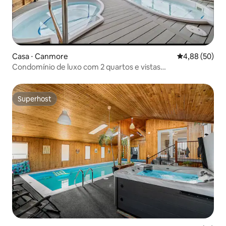
Casa ⋅ Canmore
4,88 de uma a
4,88 (50)
Condomínio de luxo com 2 quartos e vistas
deslumbrantes
Superhost
Superhost