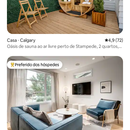
Casa ⋅ Calgary
4,9 de uma a
4,9 (72)
Oásis de sauna ao ar livre perto de Stampede, 2 quartos,
estacionamento
Preferido dos hóspedes
Entre os melhores preferidos dos hóspedes