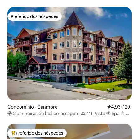
piscina aquecida
Preferido dos hóspedes
Preferido dos hóspedes
Condomínio ⋅ Canmore
4,93 de uma av
4,93 (120)
🌍 2 banheiras de hidromassagem ⛰️ Mt. Vista 🌟 Spa 🚿 ⭐️
Perto do centro
Preferido dos hóspedes
Entre os melhores preferidos dos hóspedes