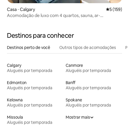
Casa ⋅ Calgary
5 de uma av
5 (159)
Acomodação de luxo com 4 quartos, sauna, ar-
condicionado e garagem perto de Marda Loop
Destinos para conhecer
Destinos perto de você
Outros tipos de acomodações
Pr
Calgary
Canmore
Aluguéis por temporada
Aluguéis por temporada
Edmonton
Banff
Aluguéis por temporada
Aluguéis por temporada
Kelowna
Spokane
Aluguéis por temporada
Aluguéis por temporada
Missoula
Mostrar mais
Aluguéis por temporada