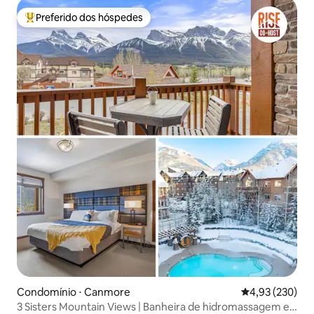
Preferido dos hóspedes
Entre os melhores preferidos dos hóspedes
Condomínio ⋅ Canmore
4,93 de uma av
4,93 (230)
3 Sisters Mountain Views | Banheira de hidromassagem e