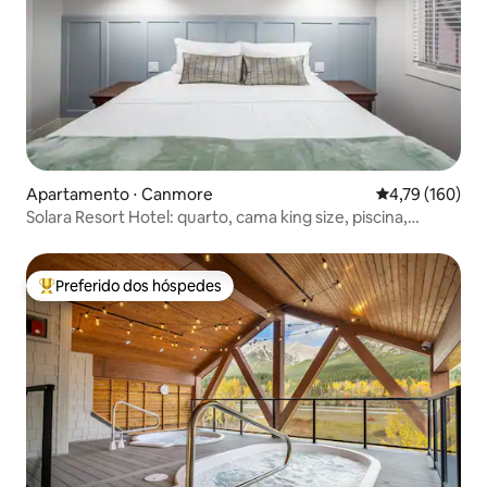
Apartamento ⋅ Canmore
4,79 de uma av
4,79 (160)
Solara Resort Hotel: quarto, cama king size, piscina,
banheira de hidromassagem e ar-condicionado
Preferido dos hóspedes
Entre os melhores preferidos dos hóspedes