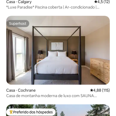
Casa ⋅ Calgary
4,5 de uma a
4,5 (12)
*Luxe Paradise* Piscina coberta | Ar-condicionado |
Banheira de hidromassagem | Sauna | Academia
Superhost
Superhost
Casa ⋅ Cochrane
4,88 de uma av
4,88 (115)
Casa de montanha moderna de luxo com SAUNA
privativa!
Preferido dos hóspedes
Entre os melhores preferidos dos hóspedes