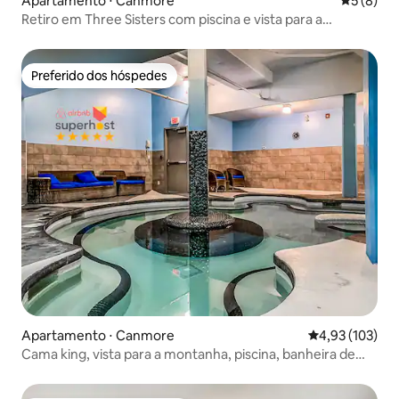
Apartamento ⋅ Canmore
5 de uma 
5 (8)
Retiro em Three Sisters com piscina e vista para a
montanha
Preferido dos hóspedes
Preferido dos hóspedes
Apartamento ⋅ Canmore
4,93 de uma av
4,93 (103)
Cama king, vista para a montanha, piscina, banheira de
hidromassagem, estacionamento gratuito