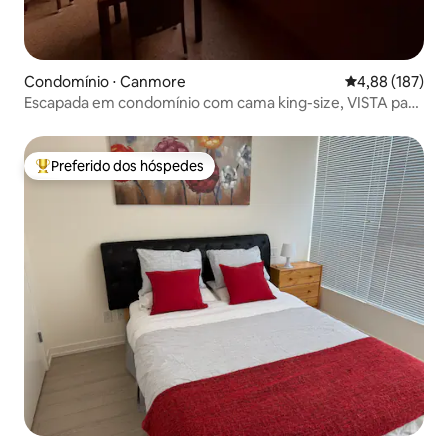
Condomínio ⋅ Canmore
4,88 de uma av
4,88 (187)
Escapada em condomínio com cama king-size, VISTA para
a montanha, varanda e piscinas aquecidas
Preferido dos hóspedes
Entre os melhores preferidos dos hóspedes