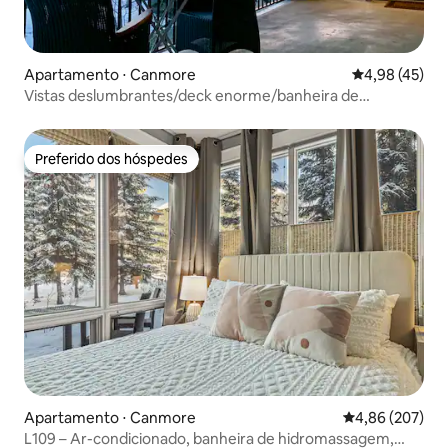
Apartamento ⋅ Canmore
4,98 de uma a
4,98 (45)
Vistas deslumbrantes/deck enorme/banheira de
hidromassagem/academia/estacionamento gratuito
Preferido dos hóspedes
Preferido dos hóspedes
Apartamento ⋅ Canmore
4,86 de uma ava
4,86 (207)
L109 – Ar-condicionado, banheira de hidromassagem,