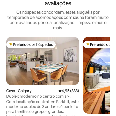
avaliações
Os hóspedes concordam: estes aluguéis por
temporada de acomodações com sauna foram muito
bem avaliados por sua localização, limpeza e muito
mais.
Preferido dos hóspedes
Preferido dos 
Entre os melhores preferidos dos hóspedes
Entre os melhore
Casa ⋅ Calgary
4,95 de uma avaliação média de 
4,95 (333)
Duplex moderno no centro com ar-
condicionado perto do centro da cidade
Com localização central em Parkhill, este
+ VLT
moderno duplex de 3 andares é perfeito
para famílias ou grupos grandes.