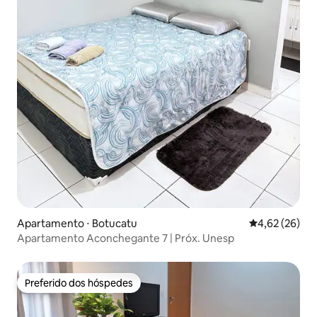
Apartamento ⋅ Botucatu
4,62 de uma a
4,62 (26)
Apartamento Aconchegante 7 | Próx. Unesp
Preferido dos hóspedes
Preferido dos hóspedes