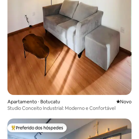
Apartamento ⋅ Botucatu
Novo lugar
Novo
Studio Conceito Industrial: Moderno e Confortável
Preferido dos hóspedes
Entre os melhores preferidos dos hóspedes