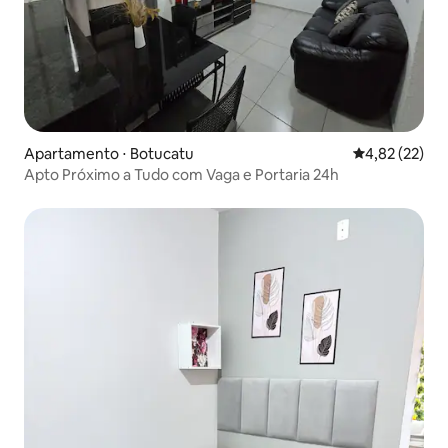
Apartamento ⋅ Botucatu
4,82 de uma a
4,82 (22)
Apto Próximo a Tudo com Vaga e Portaria 24h