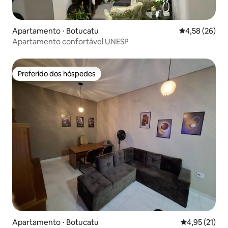
Apartamento ⋅ Botucatu
4,58 de uma a
4,58 (26)
Apartamento confortável UNESP
Preferido dos hóspedes
Preferido dos hóspedes
Apartamento ⋅ Botucatu
4,95 de uma a
4,95 (21)