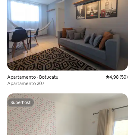
Apartamento ⋅ Botucatu
4,98 de uma a
4,98 (50)
Apartamento 207
Superhost
Superhost