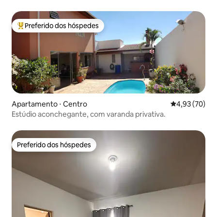
Preferido dos hóspedes
Entre os melhores preferidos dos hóspedes
Apartamento ⋅ Centro
4,93 de uma a
4,93 (70)
Estúdio aconchegante, com varanda privativa.
Preferido dos hóspedes
Preferido dos hóspedes