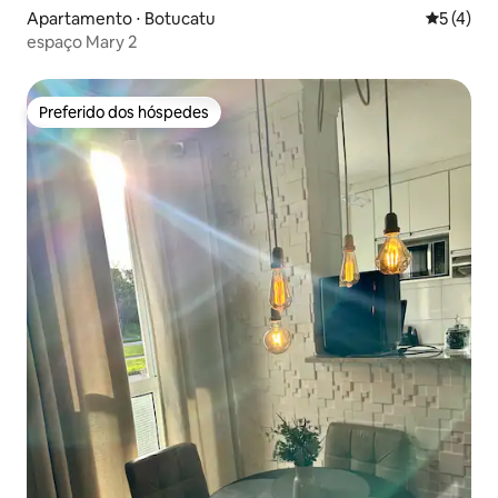
Apartamento ⋅ Botucatu
5 de uma 
5 (4)
espaço Mary 2
Preferido dos hóspedes
Preferido dos hóspedes