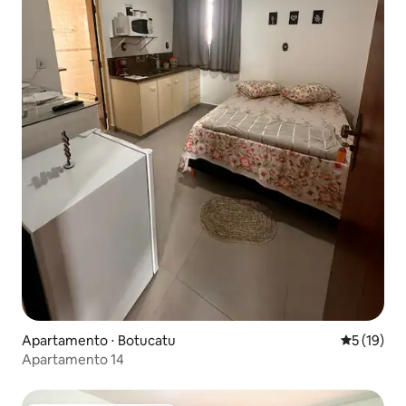
Apartamento ⋅ Botucatu
5 de uma a
5 (19)
Apartamento 14