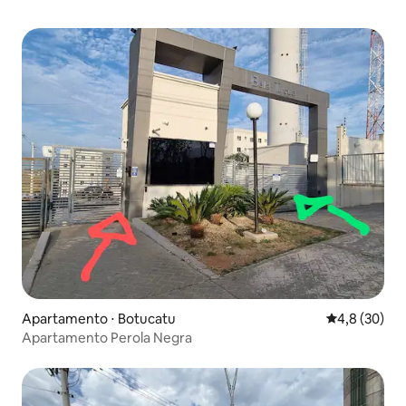
Apartamento ⋅ Botucatu
4,8 de uma a
4,8 (30)
Apartamento Perola Negra