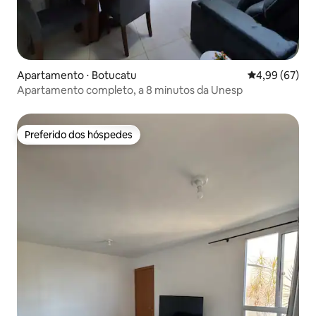
Apartamento ⋅ Botucatu
4,99 de uma a
4,99 (67)
Apartamento completo, a 8 minutos da Unesp
Preferido dos hóspedes
Preferido dos hóspedes