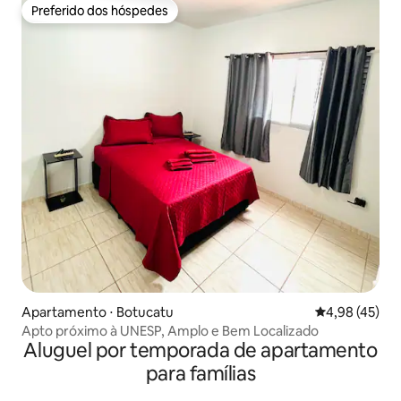
Preferido dos hóspedes
Preferido dos hóspedes
Apartamento ⋅ Botucatu
4,98 de uma a
4,98 (45)
Apto próximo à UNESP, Amplo e Bem Localizado
Aluguel por temporada de apartamento
para famílias