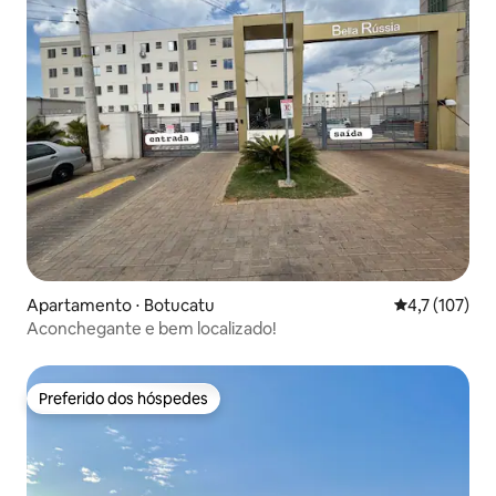
Apartamento ⋅ Botucatu
4,7 de uma av
4,7 (107)
Aconchegante e bem localizado!
Preferido dos hóspedes
Preferido dos hóspedes