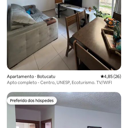
Apartamento ⋅ Botucatu
4,85 de uma a
4,85 (26)
Apto completo - Centro, UNESP, Ecoturismo. TV/WIFI
Preferido dos hóspedes
Preferido dos hóspedes