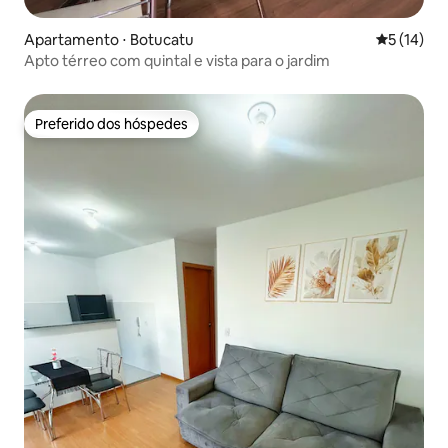
Apartamento ⋅ Botucatu
5 de uma a
5 (14)
Apto térreo com quintal e vista para o jardim
Preferido dos hóspedes
Preferido dos hóspedes