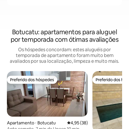
Botucatu: apartamentos para aluguel
por temporada com ótimas avaliações
Os hóspedes concordam: estes aluguéis por
temporada de apartamento foram muito bem
avaliados por sua localização, limpeza e muito mais.
Preferido dos hóspedes
Preferido dos hó
Preferido dos hóspedes
Preferido dos hó
Apartamento ⋅ Botucatu
4,95 de uma avaliação média de
4,95 (38)
Apto compto, 7 min da Unesp,10 min