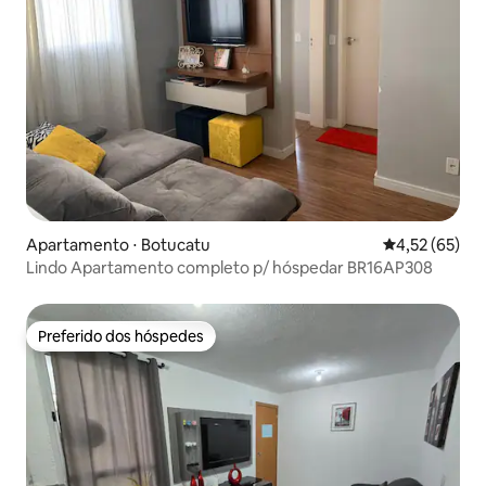
Apartamento ⋅ Botucatu
4,52 de uma a
4,52 (65)
Lindo Apartamento completo p/ hóspedar BR16AP308
Preferido dos hóspedes
Preferido dos hóspedes