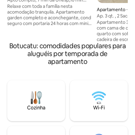
centro(Térreo).
Relaxe com toda a família nesta
Apartamento ⋅ Bo
acomodação tranquila. Apartamento
Ap. 3 qt. , 2 Sacada
garden completo e aconchegante, cond
Cabo 92
Apartamento 3 qua
seguro com portaria 24 horas com mini
com cama de casal,
mercado dentro do condominio,
quarto com sofá 
garagem para um carro, proximo a
cadeira de escritó
farmacia, posto de gasolina e mercado.
Botucatu: comodidades populares para
office. 1 quartos
Fechadura digital para facilitar checkin e
pessoas e armário
checkout. Apto no terreo ideal para
aluguéis por temporada de
condicionado na Su
entrada com bagagens, janelas possuem
apartamento
ventilador portáti
grades de segurança para proteção das
jantar, tv smart, 
crianças. Unesp Lageado - 5 km Unesp
de serviço com má
Rubião Jr - 7 km fácil acesso a principais
de passar roupa e 
Avenidas e Rodovias.
roupa de cama, ba
DISPONÍVEL 2 V
COBERTAS
Cozinha
Wi-Fi