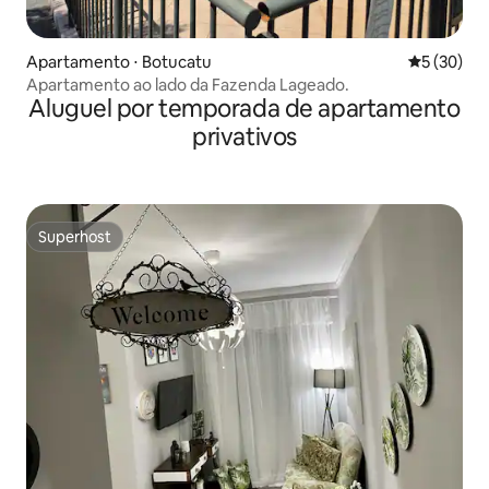
Apartamento ⋅ Botucatu
5 de uma a
5 (30)
Apartamento ao lado da Fazenda Lageado.
Aluguel por temporada de apartamento
privativos
Superhost
Superhost