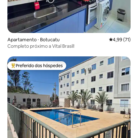
Apartamento ⋅ Botucatu
4,99 de uma a
4,99 (71)
Completo próximo a Vital Brasil!
Preferido dos hóspedes
Entre os melhores preferidos dos hóspedes