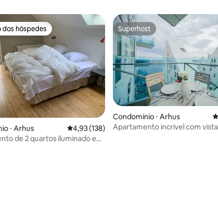
o dos hóspedes
Superhost
o dos hóspedes
Superhost
Condomínio ⋅ Arhus
4
Apartamento incrível com vista
édia de 5, 272 avaliações
io ⋅ Arhus
4,93 de uma avaliação média de 5, 138 avalia
4,93 (138)
mar (The Iceberg), Aarhus C
nto de 2 quartos iluminado em
Åbyhøj com vista