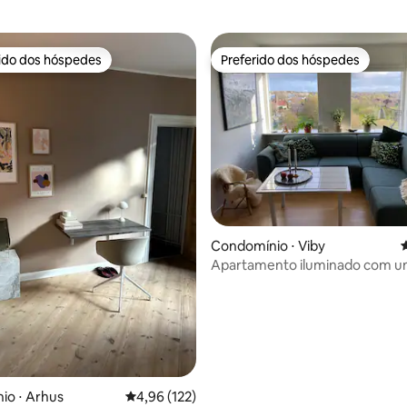
rido dos hóspedes
Preferido dos hóspedes
 melhores preferidos dos hóspedes
Preferido dos hóspedes
édia de 5, 206 avaliações
Condomínio ⋅ Viby
4
Apartamento iluminado com um
fantástica
io ⋅ Arhus
4,96 de uma avaliação média de 5, 122 avalia
4,96 (122)