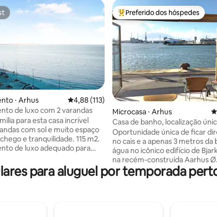
st
Preferido dos hóspedes
st
Entre os melhores preferidos d
nto ⋅ Arhus
4,88 de uma avaliação média de 5, 113 avalia
4,88 (113)
édia de 5, 333 avaliações
nto de luxo com 2 varandas
Microcasa ⋅ Arhus
4
mília para esta casa incrível
Casa de banho, localização únic
com sol e muito espaço
com estacionamento
Oportunidade única de ficar d
chego e tranquilidade. 115 m2.
no cais e a apenas 3 metros da 
nto de luxo adequado para
água no icônico edifício de Bjar
hamento na Ilha de Aarhus no
na recém-construída Aarhus Ø.
rquiteto Isbjerg - 4 quartos - 3
res para aluguel por temporada perto
estacionamento privativo incluídos
 uma grande sala de estar na
bom tempo, o calçadão do port
om ilha de cozinha e sala de
fica bem na frente, é bem fre
Banheiro aconchegante e bem
ol. Uma para o sol da manhã e
aproveitado com mezanino. Fan
 o resto do dia. Localizado no 5
vista panorâmica de 180 graus,