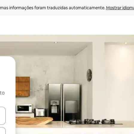
mas informações foram traduzidas automaticamente. 
Mostrar idioma
ito
ore-os usando as seta para cima e para baixo do teclado ou tocando e