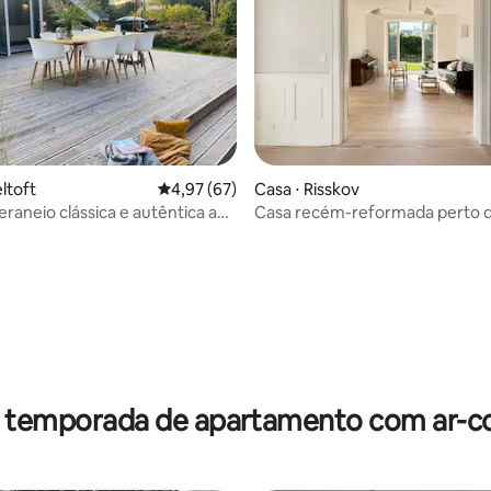
ltoft
4,97 de uma avaliação média de 5, 67 avalia
4,97 (67)
Casa ⋅ Risskov
eraneio clássica e autêntica a
Casa recém-reformada perto da
 distância da água
e do mar
média de 5, 31 avaliações
r temporada de apartamento com ar-c