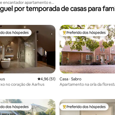
 e encantador apartamento em
guel por temporada de casas para famí
om varanda.
rido dos hóspedes
Preferido dos hóspedes
 melhores preferidos dos hóspedes
Entre os melhores preferidos d
hus
4,96 de uma avaliação média de 5, 51 avalia
4,96 (51)
Casa ⋅ Sabro
uxo no coração de Aarhus
Apartamento na orla da florest
média de 5, 62 avaliações
rido dos hóspedes
Preferido dos hóspedes
 melhores preferidos dos hóspedes
Entre os melhores preferidos d