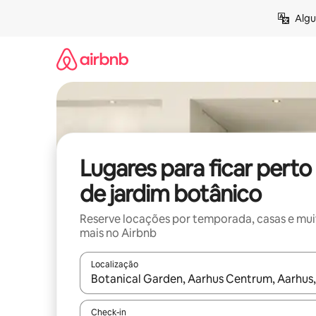
Pular
Algu
para
o
conteúdo
Lugares para ficar perto
de jardim botânico
Reserve locações por temporada, casas e mu
mais no Airbnb
Localização
Quando os resultados estiverem disponíveis, expl
Check-in