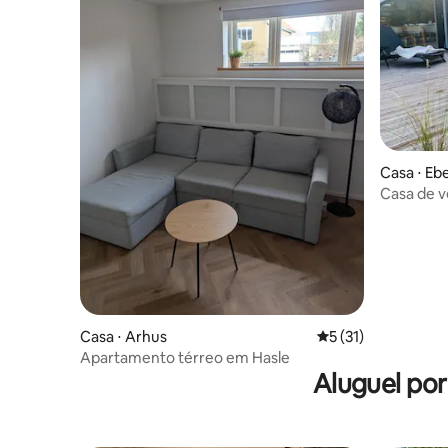
Casa ⋅ Ebe
Casa de v
uma curta
Casa ⋅ Arhus
5 de uma avaliação 
5 (31)
Apartamento térreo em Hasle
Aluguel po