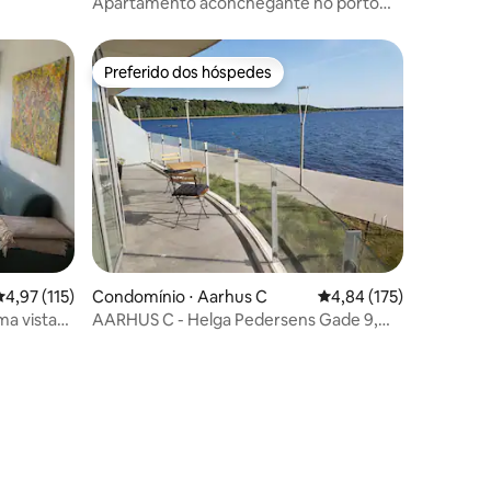
Apartamento aconchegante no porto
com estacionamento privativo
Preferido dos hóspedes
Preferido dos hóspedes
,97 de uma avaliação média de 5, 115 avaliações
4,97 (115)
Condomínio ⋅ Aarhus C
4,84 de uma avaliação 
4,84 (175)
a vista
AARHUS C - Helga Pedersens Gade 9,
Farol*
ções