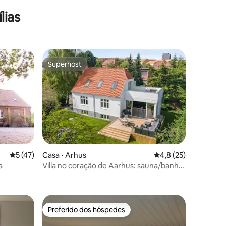
lias
Superhost
os hóspedes
Superhost
ções
5 de uma avaliação média de 5, 47 avaliações
5 (47)
Casa ⋅ Arhus
4,8 de uma avaliação
4,8 (25)
a
Villa no coração de Aarhus: sauna/banho
de gelo/jardim
Preferido dos hóspedes
os hóspedes
Preferido dos hóspedes