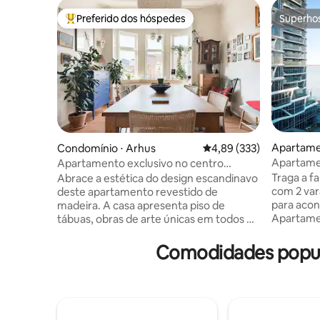
Preferido dos hóspedes
Superho
Entre os melhores preferidos dos hóspedes
Superho
Apartame
Condomínio ⋅ Arhus
4,89 de uma avaliação m
4,89 (333)
Apartame
Apartamento exclusivo no centro
histórico, Aarhus
Traga a fa
Abrace a estética do design escandinavo
com 2 varandas 
deste apartamento revestido de
para acon
madeira. A casa apresenta piso de
Apartame
tábuas, obras de arte únicas em todos os
compartil
lugares, toques de cor, uma mistura
premiado a
eclética de mobiliário contemporâneo e
Comodidades popula
quartos e
antigo e vistas para o terraço. Você
cozinha c
encontrará um apartamento
estar. Ambas as varandas com vista para
dinamarquês bem equipado e
o mar e s
aconchegante aqui. Nós amamos o
outra para
nosso espaço, mas felizmente o