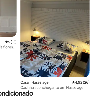
ções
5 de uma avaliação média de 5, 13 avaliações
5 (13)
 floresta
Casa ⋅ Hasselager
4,92 de uma avaliação
4,92 (26)
Casinha aconchegante em Hasselager
ondicionado