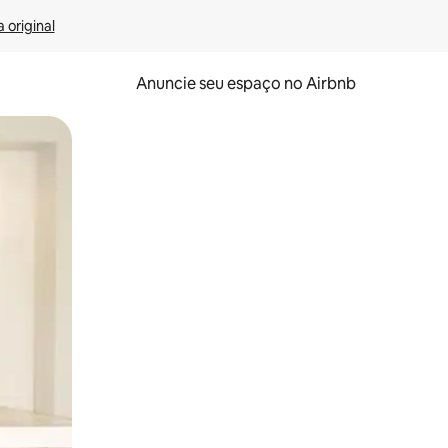
 original
Anuncie seu espaço no Airbnb
 deslizando o dedo na tela.