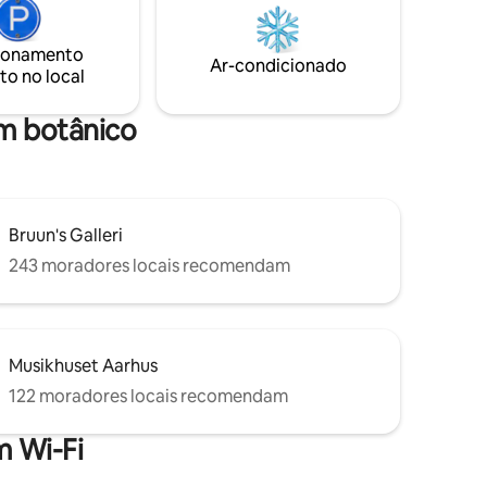
moderno de plano aberto de dois
e o
andares, com portas e janelas de vidro do
tar
chão ao teto, permitindo vistas incríveis
ionamento
feita
Ar-condicionado
do oceano e do nascer do sol.
to no local
ócios.
 geladeira
uente.
im botânico
Bruun's Galleri
243 moradores locais recomendam
Musikhuset Aarhus
122 moradores locais recomendam
 Wi-Fi