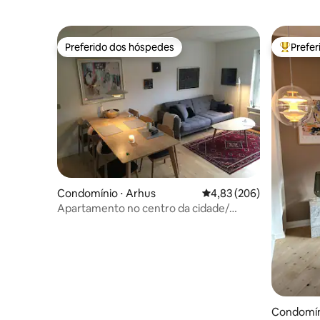
silêncio maravilhoso pode ser esperado,
mas não é uma garantia no centro da
cidade.
Preferido dos hóspedes
Prefe
Preferido dos hóspedes
Entre os
Condomínio ⋅ Arhus
4,83 de uma avaliação m
4,83 (206)
Apartamento no centro da cidade/
aconchegante e tranquilo
Condomín