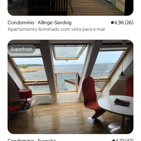
Condomínio ⋅ Allinge-Sandvig
4,96 de uma a
4,96 (26)
Apartamento iluminado com vista para o mar
Superhost
Superhost
Condomínio ⋅ Svaneke
4,72 de uma a
4,72 (47)