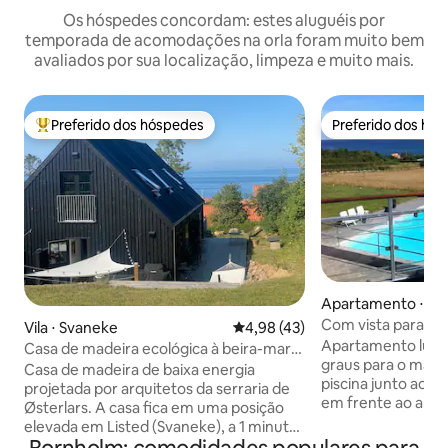
Os hóspedes concordam: estes aluguéis por
temporada de acomodações na orla foram muito bem
avaliados por sua localização, limpeza e muito mais.
Preferido dos hóspedes
Preferido dos hó
Entre os melhores preferidos dos hóspedes
Preferido dos hó
Apartamento ⋅ All
vig
Com vista para o ma
Vila ⋅ Svaneke
4,98 de uma avaliação média de
4,98 (43)
eletricidade.
Apartamento lumi
Casa de madeira ecológica à beira-mar
graus para o mar d
em Listed, Svaneke
Casa de madeira de baixa energia
piscina junto ao 
projetada por arquitetos da serraria de
em frente ao apa
Østerlars. A casa fica em uma posição
mobiliário de jard
elevada em Listed (Svaneke), a 1 minuto
gramadas junto à 
a pé da escada de banho no porto e a 5