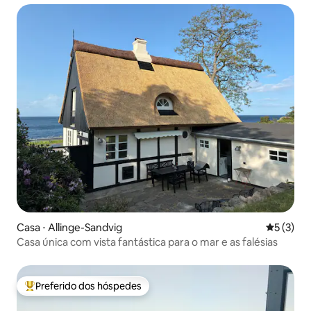
Casa ⋅ Allinge-Sandvig
5 de uma 
5 (3)
Casa única com vista fantástica para o mar e as falésias
Preferido dos hóspedes
Entre os melhores preferidos dos hóspedes