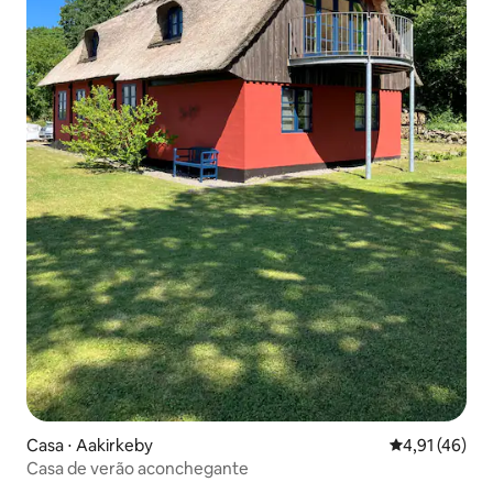
Casa ⋅ Aakirkeby
4,91 de uma a
4,91 (46)
Casa de verão aconchegante