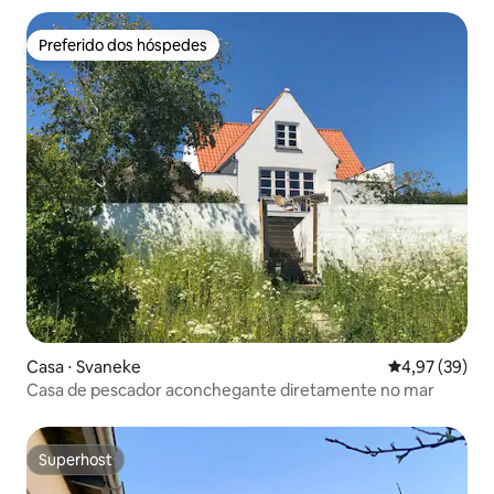
Preferido dos hóspedes
Preferido dos hóspedes
Casa ⋅ Svaneke
4,97 de uma a
4,97 (39)
Casa de pescador aconchegante diretamente no mar
Superhost
Superhost