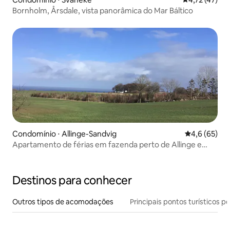
Bornholm, Årsdale, vista panorâmica do Mar Báltico
Condomínio ⋅ Allinge-Sandvig
4,6 de uma a
4,6 (65)
Apartamento de férias em fazenda perto de Allinge e
Tejn
Destinos para conhecer
Outros tipos de acomodações
Principais pontos turísticos po