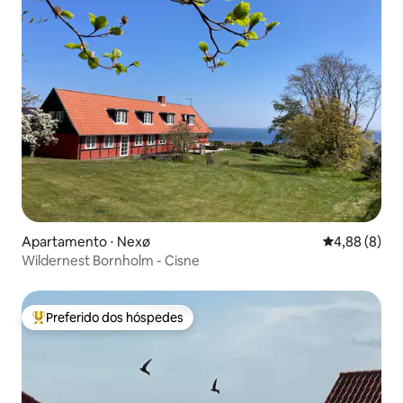
Apartamento ⋅ Nexø
4,88 de uma 
4,88 (8)
Wildernest Bornholm - Cisne
Preferido dos hóspedes
Entre os melhores preferidos dos hóspedes