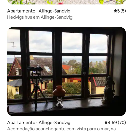
Apartamento ⋅ Allinge-Sandvig
5 de uma 
5 (5)
Hedvigs hus em Allinge-Sandvig
Apartamento ⋅ Allinge-Sandvig
4,69 de uma a
4,69 (70)
Acomodação aconchegante com vista para o mar, na