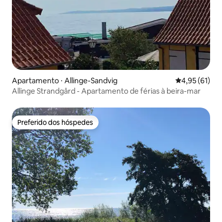
Apartamento ⋅ Allinge-Sandvig
4,95 de uma a
4,95 (61)
Allinge Strandgård - Apartamento de férias à beira-mar
Preferido dos hóspedes
Preferido dos hóspedes