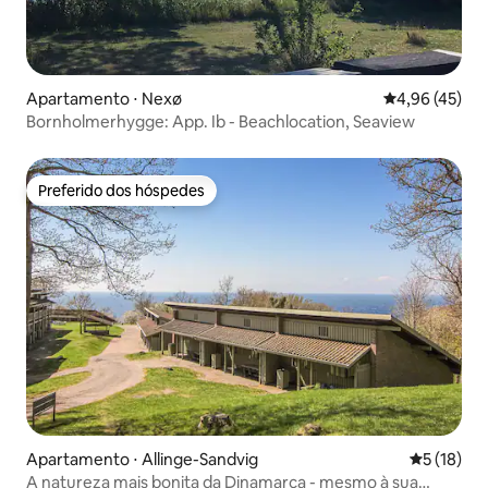
Apartamento ⋅ Nexø
4,96 de uma a
4,96 (45)
Bornholmerhygge: App. Ib - Beachlocation, Seaview
Preferido dos hóspedes
Preferido dos hóspedes
Apartamento ⋅ Allinge-Sandvig
5 de uma a
5 (18)
A natureza mais bonita da Dinamarca - mesmo à sua