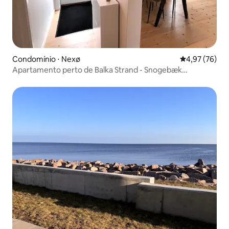
Condomínio ⋅ Nexø
4,97 de uma a
4,97 (76)
Apartamento perto de Balka Strand - Snogebæk
Bornholm