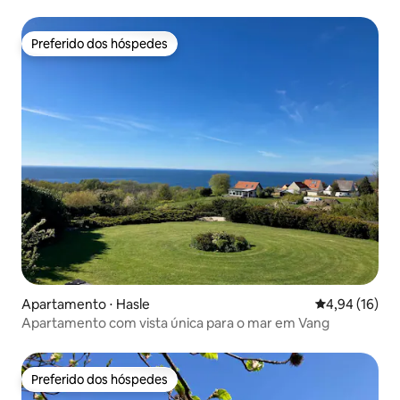
parte antiga de Tejn
Preferido dos hóspedes
Preferido dos hóspedes
Apartamento ⋅ Hasle
4,94 de uma a
4,94 (16)
Apartamento com vista única para o mar em Vang
Preferido dos hóspedes
Preferido dos hóspedes