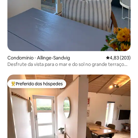
Condomínio ⋅ Allinge-Sandvig
4,83 de uma av
4,83 (203)
Desfrute da vista para o mar e do sol no grande terraço
voltado para o sul
Preferido dos hóspedes
Entre os melhores preferidos dos hóspedes