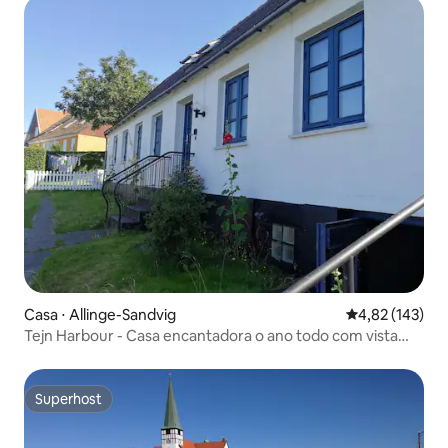
Casa ⋅ Allinge-Sandvig
4,82 de uma av
4,82 (143)
Tejn Harbour - Casa encantadora o ano todo com vista
para o mar
Superhost
Superhost