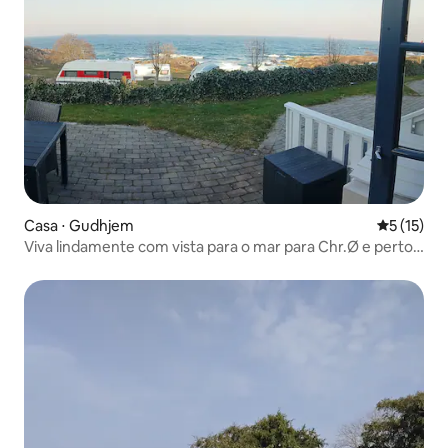
Casa ⋅ Gudhjem
5 de uma a
5 (15)
Viva lindamente com vista para o mar para Chr.Ø e perto
de falésias