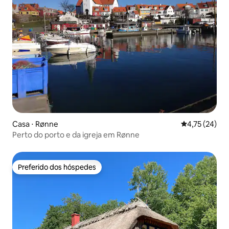
Casa ⋅ Rønne
4,75 de uma a
4,75 (24)
Perto do porto e da igreja em Rønne
Preferido dos hóspedes
Preferido dos hóspedes