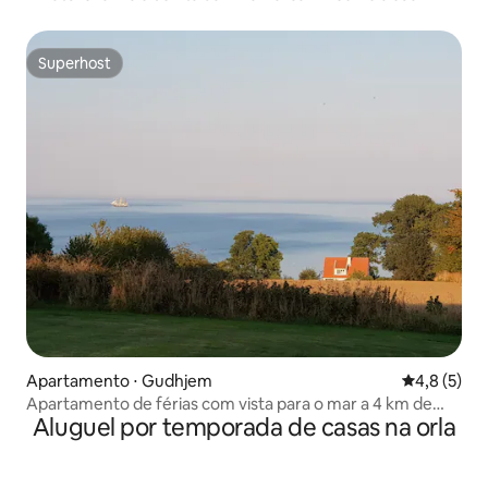
porta
Superhost
Superhost
Apartamento ⋅ Gudhjem
4,8 de uma 
4,8 (5)
Apartamento de férias com vista para o mar a 4 km de
Aluguel por temporada de casas na orla
Gudhjem