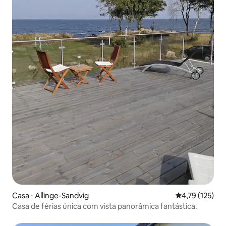
Casa ⋅ Allinge-Sandvig
4,79 de uma av
4,79 (125)
Casa de férias única com vista panorâmica fantástica.