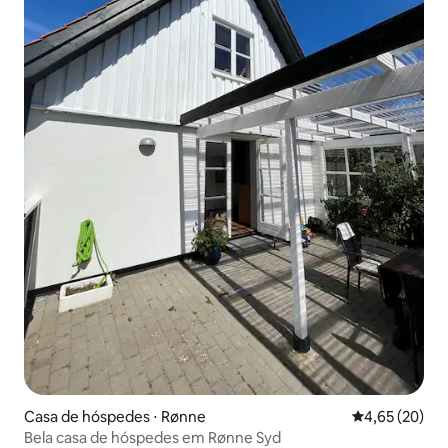
Casa de hóspedes ⋅ Rønne
4,65 de uma a
4,65 (20)
Bela casa de hóspedes em Rønne Syd