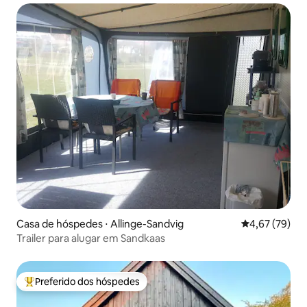
Casa de hóspedes ⋅ Allinge-Sandvig
4,67 de uma a
4,67 (79)
Trailer para alugar em Sandkaas
Preferido dos hóspedes
Entre os melhores preferidos dos hóspedes