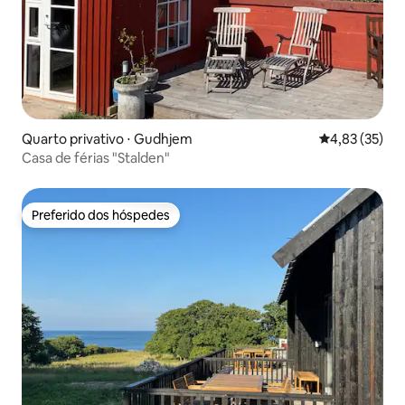
Quarto privativo ⋅ Gudhjem
4,83 de uma a
4,83 (35)
Casa de férias "Stalden"
Preferido dos hóspedes
Preferido dos hóspedes