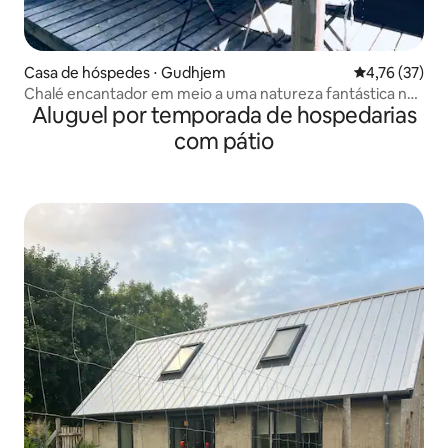
Casa de hóspedes ⋅ Gudhjem
4,76 de uma a
4,76 (37)
Chalé encantador em meio a uma natureza fantástica no
Aluguel por temporada de hospedarias
meio da floresta
com pátio