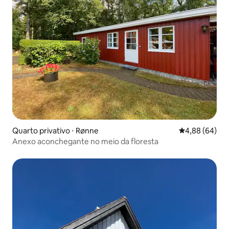
Quarto privativo ⋅ Rønne
4,88 de uma av
4,88 (64)
Anexo aconchegante no meio da floresta