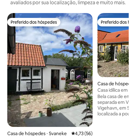
avaliados por sua localização, limpeza e muito mais.
Preferido dos hóspedes
Preferido dos hó
Preferido dos hóspedes
Preferido dos hó
Casa de hóspedes
e
Casa idílica em Sv
Vigehavn
Bela casa de enxa
separada em Vige
Vigehavn, em Svan
localizada a pouco
centro de Svaneke
trilha de pedra e t
Vigehavn. A casa tem três quartos, um
Casa de hóspedes ⋅ Svaneke
4,73 de uma avaliação média de
4,73 (56)