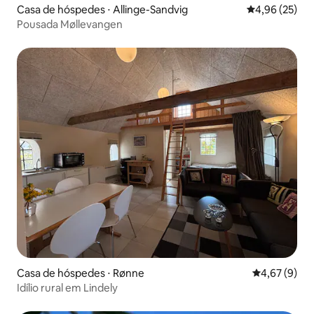
Casa de hóspedes ⋅ Allinge-Sandvig
4,96 de uma a
4,96 (25)
Pousada Møllevangen
Casa de hóspedes ⋅ Rønne
4,67 de uma 
4,67 (9)
Idílio rural em Lindely