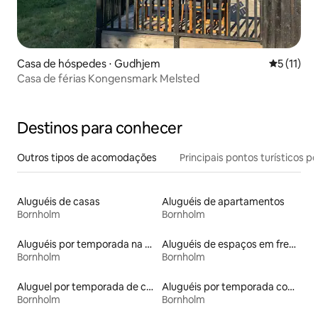
Casa de hóspedes ⋅ Gudhjem
5 de uma a
5 (11)
Casa de férias Kongensmark Melsted
Destinos para conhecer
Outros tipos de acomodações
Principais pontos turísticos po
Aluguéis de casas
Aluguéis de apartamentos
Bornholm
Bornholm
Aluguéis por temporada na orla
Aluguéis de espaços em frente à praia
Bornholm
Bornholm
Aluguel por temporada de casas de veraneio
Aluguéis por temporada com sauna
Bornholm
Bornholm