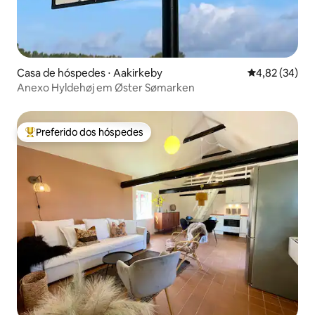
Casa de hóspedes ⋅ Aakirkeby
4,82 de uma a
4,82 (34)
Anexo Hyldehøj em Øster Sømarken
Preferido dos hóspedes
Entre os melhores preferidos dos hóspedes