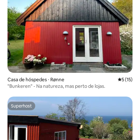
Casa de hóspedes ⋅ Rønne
5 de uma a
5 (15)
"Bunkeren" - Na natureza, mas perto de lojas.
Superhost
Superhost