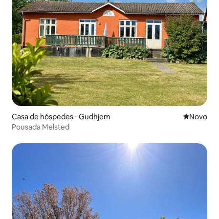
Casa de hóspedes ⋅ Gudhjem
Novo lugar
Novo
Pousada Melsted