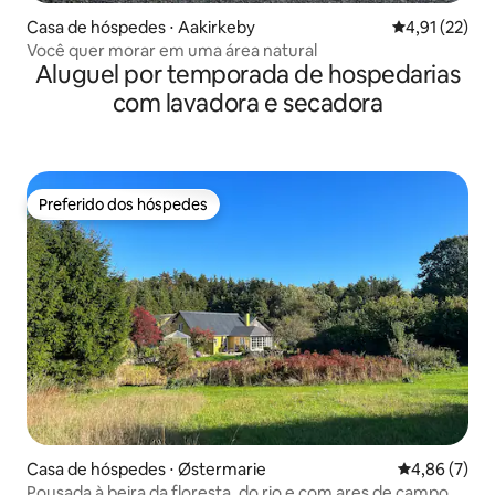
Casa de hóspedes ⋅ Aakirkeby
4,91 de uma a
4,91 (22)
Você quer morar em uma área natural
Aluguel por temporada de hospedarias
com lavadora e secadora
Preferido dos hóspedes
Preferido dos hóspedes
Casa de hóspedes ⋅ Østermarie
4,86 de uma 
4,86 (7)
Pousada à beira da floresta, do rio e com ares de campo