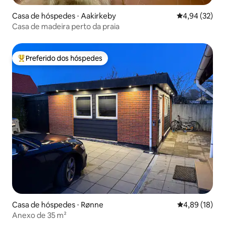
Casa de hóspedes ⋅ Aakirkeby
4,94 de uma a
4,94 (32)
Casa de madeira perto da praia
Preferido dos hóspedes
Entre os melhores preferidos dos hóspedes
Casa de hóspedes ⋅ Rønne
4,89 de uma a
4,89 (18)
Anexo de 35 m²