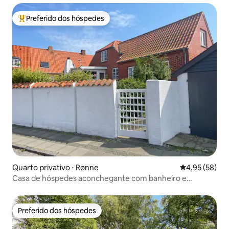
Preferido dos hóspedes
Entre os melhores preferidos dos hóspedes
Quarto privativo ⋅ Rønne
4,95 de uma a
4,95 (58)
Casa de hóspedes aconchegante com banheiro e
chuveiro, centro de Rønne
Preferido dos hóspedes
Preferido dos hóspedes