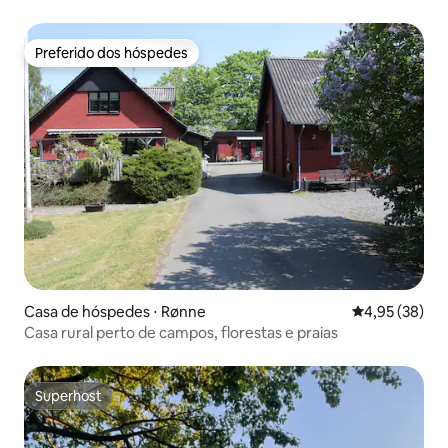
Preferido dos hóspedes
Preferido dos hóspedes
Casa de hóspedes ⋅ Rønne
4,95 de uma a
4,95 (38)
Casa rural perto de campos, florestas e praias
Superhost
Superhost