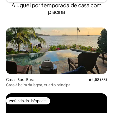
Aluguel por temporada de casa com
piscina
Casa ⋅ Bora Bora
4,68 de uma a
4,68 (38)
Casa à beira da lagoa, quarto principal
Preferido dos hóspedes
Preferido dos hóspedes