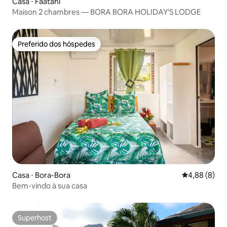
Casa ⋅ Faatahi
Maison 2 chambres — BORA BORA HOLIDAY'S LODGE
Preferido dos hóspedes
Preferido dos hóspedes
Casa ⋅ Bora-Bora
4,88 de uma 
4,88 (8)
Bem-vindo à sua casa
Superhost
Superhost