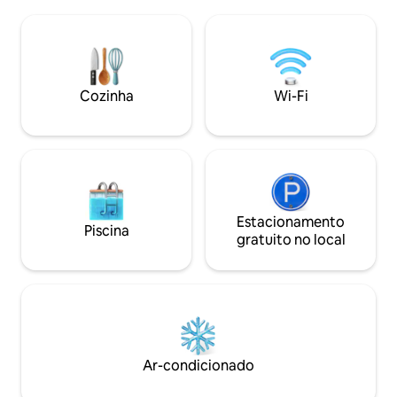
Caiaque duplo! As atividades são infinitas
apprécier votre sejo
se você quiser se manter ocupado, ou
louer nos voitures
apenas deitar na varanda, ouvir a água e
ler um livro. Você está cercado pela
serenidade e pela beleza de Bora Bora.
Venha conferir pessoalmente!
Cozinha
Wi-Fi
Estacionamento
Piscina
gratuito no local
Ar-condicionado