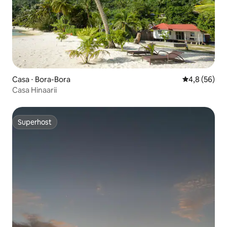
Casa ⋅ Bora-Bora
4,8 de uma a
4,8 (56)
Casa Hinaarii
Superhost
Superhost