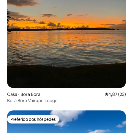
Casa ⋅ Bora Bora
4,87 de uma a
4,87 (23)
Bora Bora Vairupe Lodge
Preferido dos hóspedes
Preferido dos hóspedes