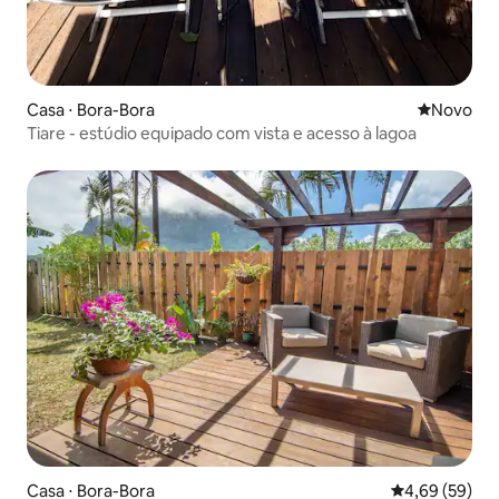
Casa ⋅ Bora-Bora
Novo lugar
Novo
Tiare - estúdio equipado com vista e acesso à lagoa
Casa ⋅ Bora-Bora
4,69 de uma a
4,69 (59)