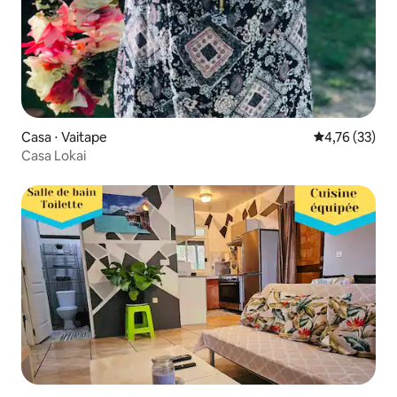
Casa ⋅ Vaitape
4,76 de uma a
4,76 (33)
Casa Lokai