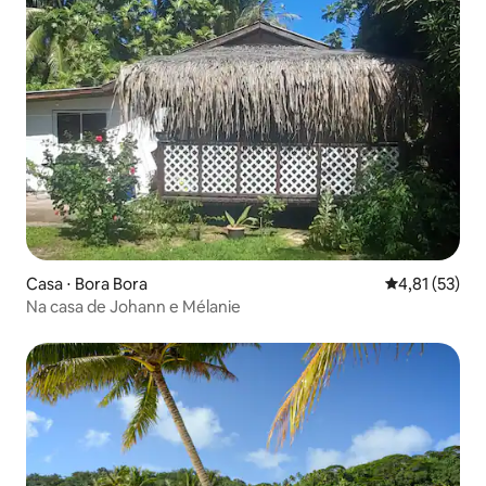
Casa ⋅ Bora Bora
4,81 de uma a
4,81 (53)
Na casa de Johann e Mélanie