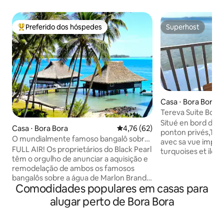
Preferido dos hóspedes
Superhost
Entre os melhores preferidos dos hóspedes
Superhost
Casa ⋅ Bora Bora
Tereva Suite Bora
Situé en bord de m
Casa ⋅ Bora Bora
4,76 de uma avaliação média de
4,76 (62)
ponton privés,Tere
O mundialmente famoso bangalô sobre
avec sa vue impren
a água de Marlon!
FULL AIR! Os proprietários do Black Pearl
turquoises et ilot
têm o orgulho de anunciar a aquisição e
deck privatif sur p
remodelação de ambos os famosos
lagon avec les spo
bangalôs sobre a água de Marlon Brando
pieds! Nous assuro
Comodidades populares em casas para
com WI-FI GRATUITO, NETFLIX. Cozinha
check in et out(a
de última geração para preparar uma
, nous communique
alugar perto de Bora Bora
refeição ou jantar nos muitos
d'arrivée/départ .
restaurantes requintados da ilha.
sont a disposition g