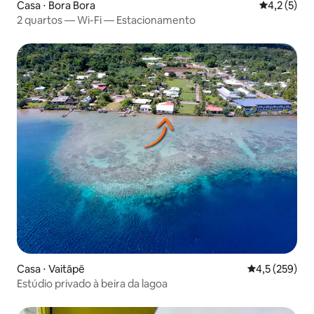
Casa ⋅ Bora Bora
4,2 de uma 
4,2 (5)
2 quartos — Wi-Fi — Estacionamento
Casa ⋅ Vaitāpē
4,5 de uma av
4,5 (259)
Estúdio privado à beira da lagoa