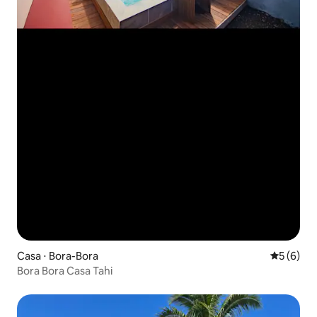
Casa ⋅ Bora-Bora
5 de uma 
5 (6)
Bora Bora Casa Tahi