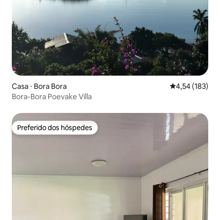
Casa ⋅ Bora Bora
4,54 de uma av
4,54 (183)
Bora-Bora Poevake Villa
Preferido dos hóspedes
Preferido dos hóspedes