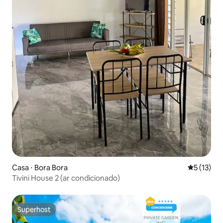
Casa ⋅ Bora Bora
5 de uma a
5 (13)
Tivini House 2 (ar condicionado)
Superhost
Superhost