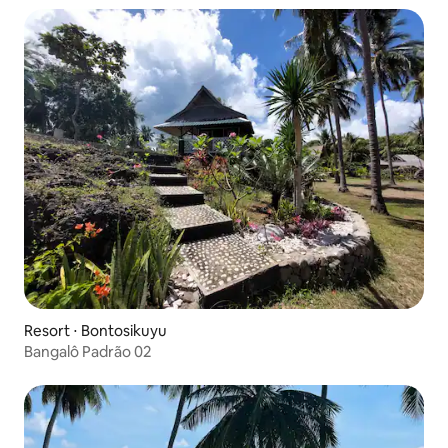
Resort ⋅ Bontosikuyu
Bangalô Padrão 02