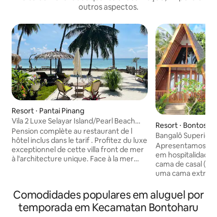
outros aspectos.
Resort ⋅ Pantai Pinang
Vila 2 Luxe Selayar Island/Pearl Beach
Resort ⋅ Bontosik
Cottage
Pension complète au restaurant de l
Bangalô Superior 
hôtel inclus dans le tarif . Profitez du luxe
Apresentamos a m
exceptionnel de cette villa front de mer
em hospitalidade aco
à l'architecture unique. Face à la mer
cama de casal (Kin
dans une nature luxuriante. Succombez
uma cama extra co
à un séjour enchanteur et relaxant. Nos
durante a sua estadia. Este ba
villas sont situées juste en face du plus
construído com um
Comodidades populares em aluguel por
beau spot de plongée et de snorkeling
de tradição indon
de l île. Une invitation au bonheur, à la
temporada em Kecamatan Bontoharu
interpretação co
détente, loin du tourisme de masse .