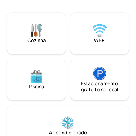
situado em frente
Amoureux de la nature, soyez les
com coração pelas
bienvenus, ouvrez grand les yeux , l'
O nosso Bungalow
émerveillement vous attend.
quem precisa de i
privacidade e inti
Cozinha
Wi-Fi
Estacionamento
Piscina
gratuito no local
Ar-condicionado