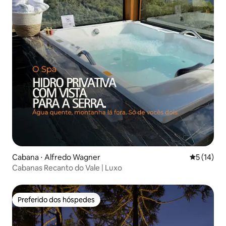
Cabana ⋅ Alfredo Wagner
5 de uma a
5 (14)
Cabanas Recanto do Vale | Luxo
Preferido dos hóspedes
Preferido dos hóspedes