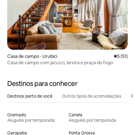
Casa de campo ⋅ Urubici
5 de uma a
5 (51)
Casa de campo com jacuzzi, lareira e praça do fogo
Destinos para conhecer
Destinos perto de você
Outros tipos de acomodações
Pr
Gramado
Canela
Aluguéis por temporada
Aluguéis por temporada
Garopaba
Ponta Grossa