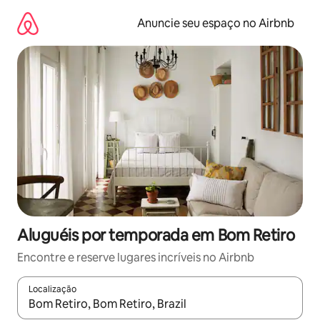
Pular
para
Anuncie seu espaço no Airbnb
o
conteúdo
Aluguéis por temporada em Bom Retiro
Encontre e reserve lugares incríveis no Airbnb
Localização
Quando os resultados estiverem disponíveis, explore-os usando