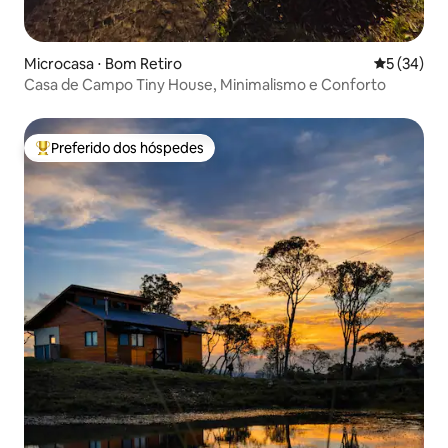
Microcasa ⋅ Bom Retiro
5 de uma a
5 (34)
Casa de Campo Tiny House, Minimalismo e Conforto
Preferido dos hóspedes
Entre os melhores preferidos dos hóspedes