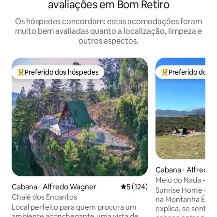
avaliações em Bom Retiro
Os hóspedes concordam: estas acomodações foram
muito bem avaliadas quanto a localização, limpeza e
outros aspectos.
Preferido dos hóspedes
Preferido dos 
Entre os melhores preferidos dos hóspedes
Entre os melhore
Cabana ⋅ Alfredo
Meio do Nada - Mel
Cabana ⋅ Alfredo Wagner
5 de uma avaliação média de 
5 (124)
privacidade da Ser
Sunrise Home - M
Chalé dos Encantos
na Montanha É o tipo de lugar que não se
Local perfeito para quem procura um
explica, se sente. 
ambiente aconchegante,uma vista de