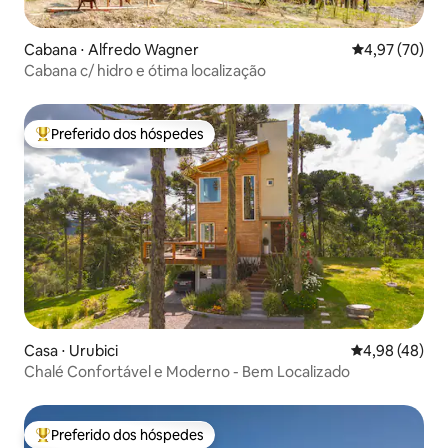
Cabana ⋅ Alfredo Wagner
4,97 de uma a
4,97 (70)
Cabana c/ hidro e ótima localização
Preferido dos hóspedes
Entre os melhores preferidos dos hóspedes
Casa ⋅ Urubici
4,98 de uma a
4,98 (48)
Chalé Confortável e Moderno - Bem Localizado
Preferido dos hóspedes
Entre os melhores preferidos dos hóspedes