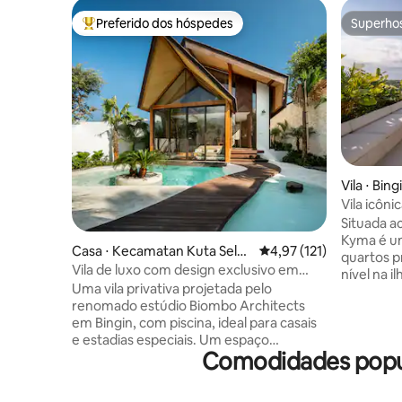
Preferido dos hóspedes
Superho
Entre os melhores preferidos dos hóspedes
Superho
Vila ⋅ Bing
Vila icôni
no terraç
Situada ac
Kyma é um
Casa ⋅ Kecamatan Kuta Selat
4,97 de uma avaliação m
4,97 (121)
quartos p
an
Vila de luxo com design exclusivo em
nível na i
Bingin | Piscina privativa
Uma vila privativa projetada pelo
deslumbra
renomado estúdio Biombo Architects
passe tard
em Bingin, com piscina, ideal para casais
piscina pr
e estadias especiais. Um espaço
jacuzzi n
Comodidades popula
acolhedor e único que faz você se sentir
sol acima
em casa, ao mesmo tempo em que
praias, ca
oferece uma experiência autêntica de
praia, é o