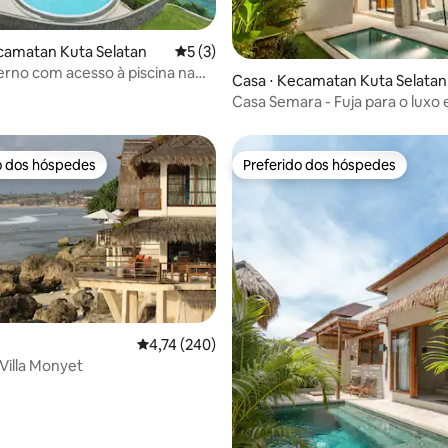
camatan Kuta Selatan
5 de uma avaliação média de 5, 3 avalia
5 (3)
rno com acesso à piscina na
média de 5, 22 avaliações
Casa ⋅ Kecamatan Kuta Selatan
Casa Semara - Fuja para o luxo 
o dos hóspedes
Preferido dos hóspedes
o dos hóspedes
Preferido dos hóspedes
4,74 de uma avaliação média de 5, 240 avalia
4,74 (240)
média de 5, 18 avaliações
Villa Monyet