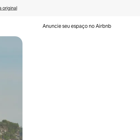
 original
Anuncie seu espaço no Airbnb
 deslizando o dedo na tela.