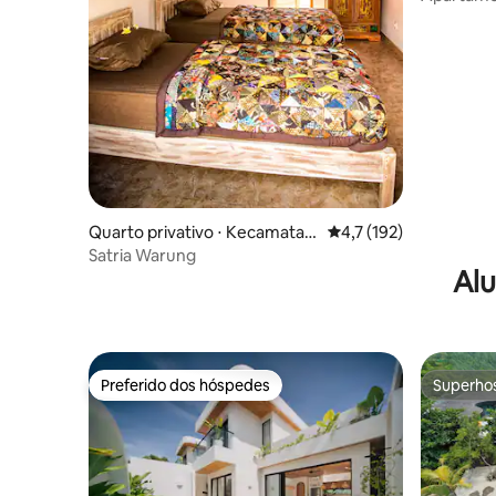
Quarto privativo ⋅ Kecamatan
4,7 de uma avaliação m
4,7 (192)
Kuta Selatan
Satria Warung
Alu
Preferido dos hóspedes
Superho
Preferido dos hóspedes
Superho