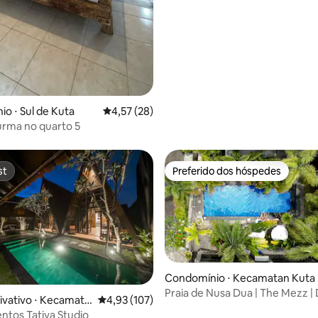
média de 5, 14 avaliações
o ⋅ Sul de Kuta
4,57 de uma avaliação média de 5, 28 avalia
4,57 (28)
urma no quarto 5
st
Preferido dos hóspedes
st
Preferido dos hóspedes
Condomínio ⋅ Kecamatan Kuta 
elatan
Praia de Nusa Dua | The Mezz 
ivativo ⋅ Kecamata
4,93 de uma avaliação média de 5, 107 avalia
4,93 (107)
Mezzanine
latan
tos Tatiya Studio