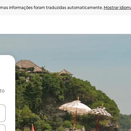
mas informações foram traduzidas automaticamente. 
Mostrar idioma
ito
ore-os usando as seta para cima e para baixo do teclado ou tocando e