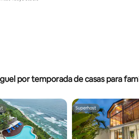
édia de 5, 192 avaliações
guel por temporada de casas para famí
st
Superhost
st
Superhost