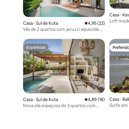
Casa ⋅ Ke
Loft mode
Casa ⋅ Sul de Kuta
4,95 de uma avaliação 
4,95 (22)
falésia
Vila de 2 quartos com jacuzzi aquecida no
terraço e sauna em Bingin
Superhost
Preferid
Superhost
Preferid
Casa ⋅ Bali
Casa ⋅ Sul de Kuta
4,89 de uma avaliação 
4,89 (18)
Surfe em 
Nova vila espaçosa de 3 quartos com
design de luxo – coração de Uluwatu