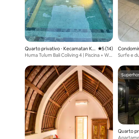
Quarto privativo ⋅ Kecamatan Ku
5 de uma avaliação 
5 (14)
Condomíni
ta Selatan
Huma Tulum Bali Coliving 4 | Piscina + Wi-
Surfe e d
Fi Starlink
Superho
Superho
Quarto pr
n Kuta Se
Apartamen