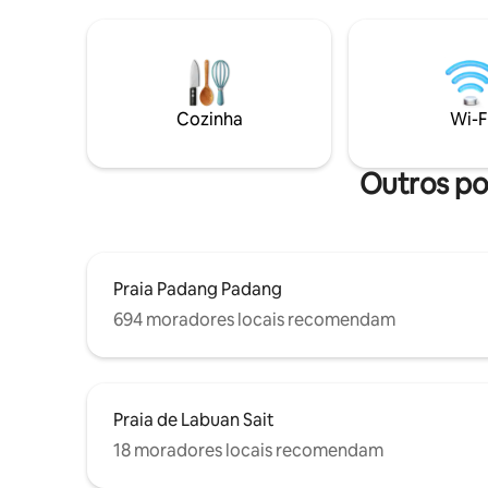
Bali. A sala de estar aberta flui para o seu
privacidade e l
jardim privado e piscina, perfeitos para
- Piscina 
longas manhãs, mergulhos ao pôr do sol
área de c
e noites relaxantes. Ótimo para
tranquila
escapadas românticas com total
privacidade. Manutenção profissional.
Cozinha
Wi-F
Cama king size, Wi-Fi, Smart TV e
estacionamento incluídos. Perto da Praia
de Bingin, dos melhores cafés e
Outros pon
restaurantes.
Praia Padang Padang
694 moradores locais recomendam
Praia de Labuan Sait
18 moradores locais recomendam