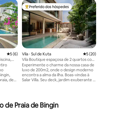
Casa ⋅ Su
Preferido dos hóspedes
Superho
Entre os melhores preferidos dos hóspedes
Superho
Casa Mata
selva com
Refúgio n
selva com
uma tranq
em Uluwa
exuberan
piscina pr
interiore
cozinha 
ções
5 de uma avaliação média de 5, 6 avaliações
5 (6)
Vila ⋅ Sul de Kuta
5 de uma avaliação
5 (20)
terraço 
iscina,
Vila Boutique espaçosa de 2 quartos com
panorâmi
ista para
piscina em Bingin
tiro
Experimente o charme da nossa casa de
Perfeita
no
luxo de 200m2, onde o design moderno
Bingin, 
ingin,
encontra a alma da ilha. Boas-vindas à
e as melh
raia, de
Salar Villa. Seu deck, jardim exuberante e
o equilíb
rantes.
piscina de 3 m x 8 m são ideais para
conforto e
ar
casais, famílias e amigos. Nossa casa
illa
oferece muita privacidade e é perfeita
om
para criar memórias. Uma área de estar
 de Praia de Bingin
a piscina
fresca e totalmente fechada, com ar-
a, e um
condicionado e ventilador, se abre
a de
perfeitamente para o deck da piscina