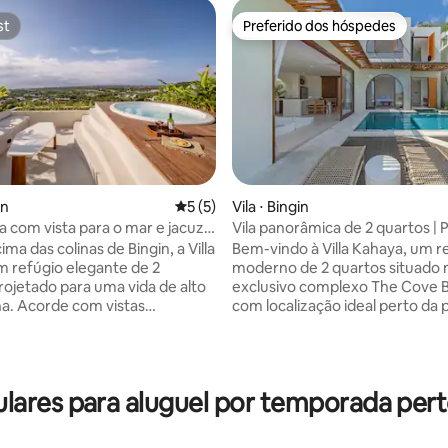
st
Preferido dos hóspedes
st
Preferido dos hóspedes
in
5 de uma avaliação média de 5, 5 avalia
5 (5)
Vila ⋅ Bingin
ca com vista para o mar e jacuzzi
Vila panorâmica de 2 quartos | P
o em Bingin
banheira de hidromassagem e v
ima das colinas de Bingin, a Villa
Bem-vindo à Villa Kahaya, um re
o mar
 refúgio elegante de 2
moderno de 2 quartos situado 
édia de 5, 121 avaliações
rojetado para uma vida de alto
exclusivo complexo The Cove B
lha. Acorde com vistas
com localização ideal perto da p
ntes do oceano e da cidade,
clubes de praia, cafés e restau
es tranquilas à beira da sua
Projetada com uma sala de est
ivativa e termine o dia na sua
iluminada e em plano aberto, a v
o terraço com o céu do pôr do
combina o conforto interno c
res para aluguel por temporada perto
 de você. A poucos minutos de
espaços externos tropicais. Um
fés, restaurantes e clubes de
privativa fica no coração da cas
 equilíbrio perfeito entre luxo,
lounge no terraço com banheir