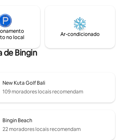
ara o
privativa. Está situada em uma parte
tranquila de Bingin, mas perto dos cafés,
ece um
restaurantes, estúdios de bem-estar e
 estilo de
praias mais procurados.
ionamento
Ar-condicionado
to no local
a de Bingin
New Kuta Golf Bali
109 moradores locais recomendam
Bingin Beach
22 moradores locais recomendam