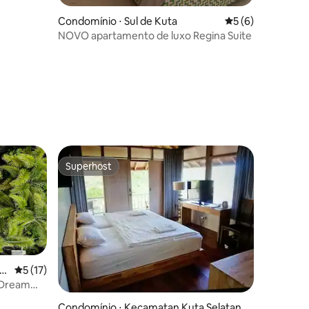
Condomínio ⋅ Sul de Kuta
5 de uma avaliaçã
5 (6)
NOVO apartamento de luxo Regina Suite
ções
Superhost
Superhost
S
5 de uma avaliação média de 5, 17 avaliações
5 (17)
| Dream
ções
Condomínio ⋅ Kecamatan Kuta Selatan