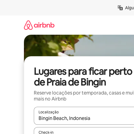
Pular
Algu
para
o
conteúdo
Lugares para ficar perto
de Praia de Bingin
Reserve locações por temporada, casas e mu
mais no Airbnb
Localização
Quando os resultados estiverem disponíveis, expl
Check-in