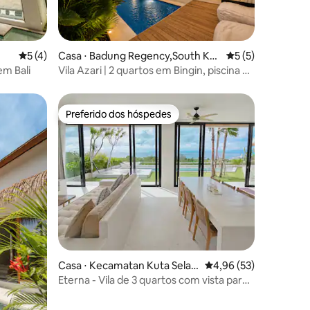
ções
5 de uma avaliação média de 5, 4 avaliações
5 (4)
Casa ⋅ Badung Regency,South Kut
5 de uma avaliaçã
5 (5)
a, Denpasar City
em Bali
Vila Azari | 2 quartos em Bingin, piscina de
imersão fria/quente e sauna
Preferido dos hóspedes
Preferido dos hóspedes
ções
Casa ⋅ Kecamatan Kuta Selat
4,96 de uma avaliação
4,96 (53)
an
Eterna - Vila de 3 quartos com vista para
o mar