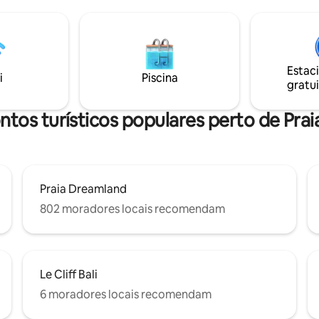
ocalização. O que esperar:
hidromassagem oferece vista p
privativa, jacuzzi na cobertura e
mar. Perfeita para famílias, amigos ou
hurrasco - Área residencial
dois casais, a Villa Kahaya ofer
 com sons locais ocasionais
refúgio elegante com acesso ao
vida litorâneo de Bali.
Estac
i
Piscina
gratui
tos turísticos populares perto de Prai
Praia Dreamland
802 moradores locais recomendam
Le Cliff Bali
6 moradores locais recomendam