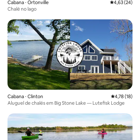
Cabana ⋅ Ortonville
4,63 de uma a
4,63 (24)
Chalé no lago
Cabana ⋅ Clinton
4,78 de uma a
4,78 (18)
Aluguel de chalés em Big Stone Lake — Lutefisk Lodge