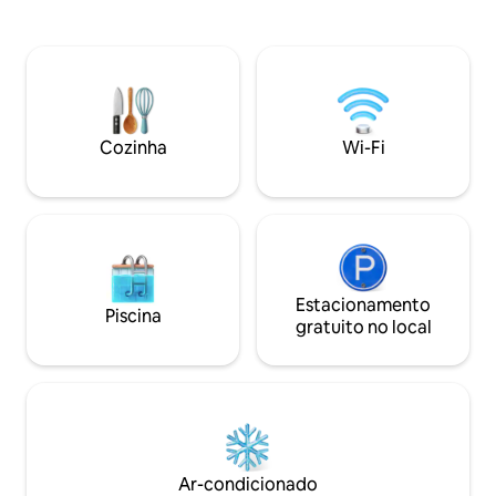
fornecido, a menos que a estadia seja
direto para desfru
superior a uma semana. Nesse
aquáticos e pesca
momento, limparemos os
no campo de golfe
lençóis/toalhas e todo o espaço e
proximidades. Dentro você vai se sentir
cobraremos mais US$ 25. Mesmo
em casa nos espaç
padrão semanal para estadias
confortáveis para 
prolongadas.
tempo com a famí
Cozinha
Wi-Fi
refeições, jogando
jogo na TV de 55 p
Estacionamento
Piscina
gratuito no local
Ar-condicionado