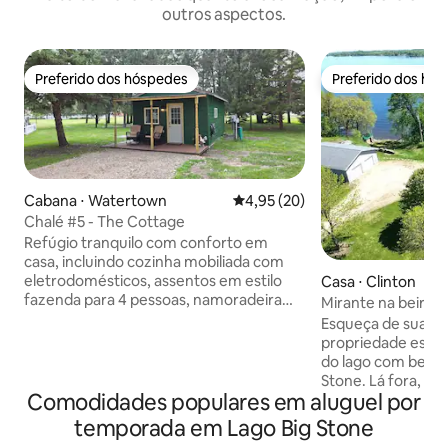
outros aspectos.
Preferido dos hóspedes
Preferido dos hó
Preferido dos hóspedes
Preferido dos hó
Cabana ⋅ Watertown
4,95 de uma avaliação média de
4,95 (20)
Chalé #5 - The Cottage
Refúgio tranquilo com conforto em
casa, incluindo cozinha mobiliada com
eletrodomésticos, assentos em estilo
Casa ⋅ Clinton
fazenda para 4 pessoas, namoradeira
Mirante na beira d
reclinável, cama queen size, banheiro
Esqueça de suas 
bonito. Varanda da frente bonita, pátio
propriedade espaço
lateral com mesa para seis, fogueira
do lago com belas 
portátil. Rodeado por árvores/cerca de
Stone. Lá fora, você encontrará muito
privacidade. Disponível durante todo o
Comodidades populares em aluguel por
espaço para desfru
ano. Cama queen size, roupas de
lago enquanto joga
temporada em Lago Big Stone
cama/toalhas. Serviço de limpeza não
lado de uma fogu