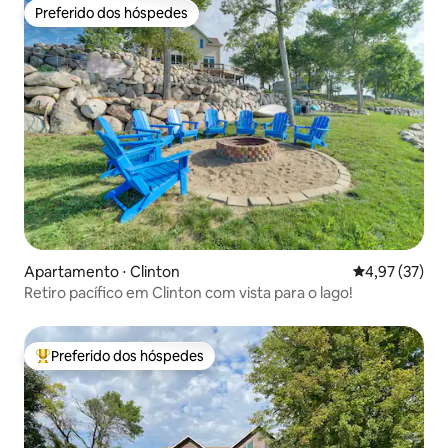
Preferido dos hóspedes
Preferido dos hóspedes
Apartamento ⋅ Clinton
4,97 de uma a
4,97 (37)
Retiro pacífico em Clinton com vista para o lago!
Preferido dos hóspedes
Entre os melhores preferidos dos hóspedes