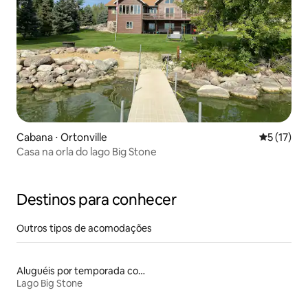
Cabana ⋅ Ortonville
5 de uma a
5 (17)
Casa na orla do lago Big Stone
Destinos para conhecer
Outros tipos de acomodações
Aluguéis por temporada com acesso ao lago
Lago Big Stone