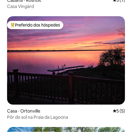
Cabana ⋅ Rosholt
5 de uma 
5 (7)
Casa Vingärd
Preferido dos hóspedes
Entre os melhores preferidos dos hóspedes
Casa ⋅ Ortonville
5 de uma 
5 (5)
Pôr do sol na Praia da Lagoona