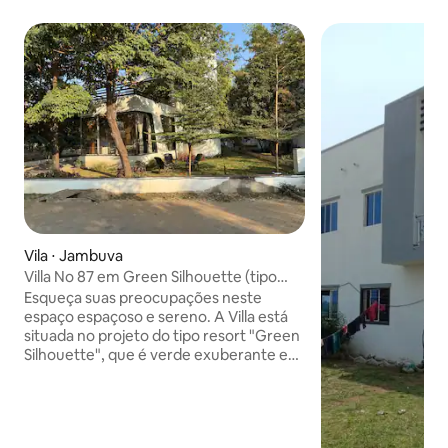
Vila ⋅ Jambuva
Villa No 87 em Green Silhouette (tipo
resort)
Esqueça suas preocupações neste
espaço espaçoso e sereno. A Villa está
situada no projeto do tipo resort "Green
Silhouette", que é verde exuberante e
tem quatro zonas de jardim diferentes.
O projeto está situado em 700000 pés
quadrados de terra e conectividade
muito conveniente de Vadodara para