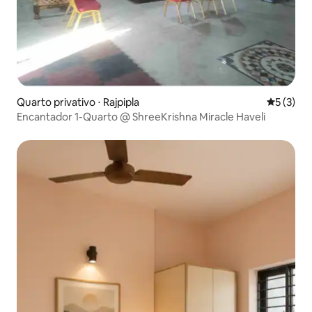
Quarto privativo ⋅ Rajpipla
5 de uma 
5 (3)
Encantador 1-Quarto @ ShreeKrishna Miracle Haveli