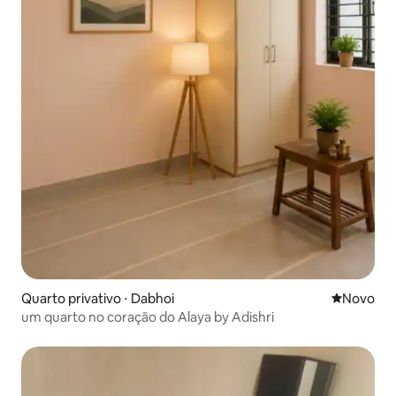
Quarto privativo ⋅ Dabhoi
Novo lugar
Novo
um quarto no coração do Alaya by Adishri