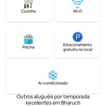
de água, botijão d
recursos adiciona
Cozinha
Wi-Fi
banheiro, varanda,
exuberante.
Estacionamento
Piscina
gratuito no local
Ar-condicionado
Outros aluguéis por temporada
excelentes em Bharuch